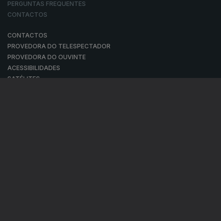
PERGUNTAS FREQUENTES
CONTACTOS
CONTACTOS
PROVEDORA DO TELESPECTADOR
PROVEDORA DO OUVINTE
ACESSIBILIDADES
SATÉLITES
A EMPRESA
CONSELHO GERAL INDEPENDENTE
CONSELHO DE OPINIÃO
CONTRATO DE CONCESSÃO DO SERVIÇO PÚBLICO DE RÁDIO E
TELEVISÃO
RGPD
GESTÃO DAS DEFINIÇÕES DE COOKIES
POLÍTICA DE PRIVACIDADE
POLÍTICA DE COOKIES
TERMOS E CONDIÇÕES
|
|
|
PUBLICIDADE
© RTP, Rádio e Televisão de Portugal 2026