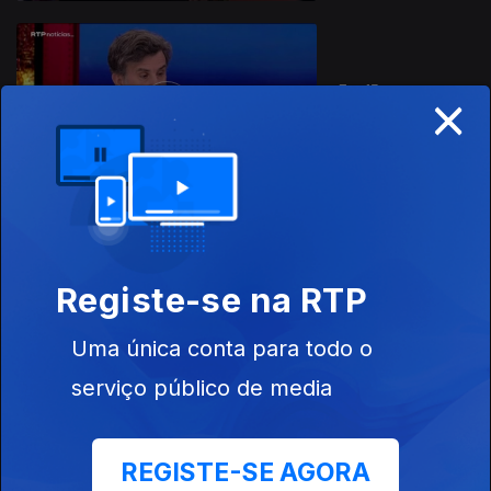
×
Ep. 15
20 abr. 2026
Registe-se na RTP
Ep. 14
15 abr. 2026
Uma única conta para todo o
serviço público de media
REGISTE-SE AGORA
Ep. 14
13 abr. 2026