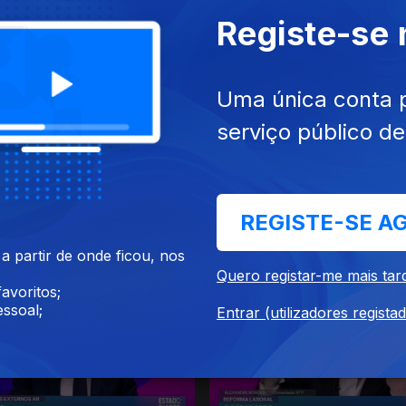
Registe-se
mai. 2026
Ep. 15
07 mai. 2026
Uma única conta 
serviço público d
REGISTE-SE A
abr. 2026
Ep. 11
09 abr. 2026
 partir de onde ficou, nos
Quero registar-me mais tar
avoritos;
ssoal;
Entrar (utilizadores regista