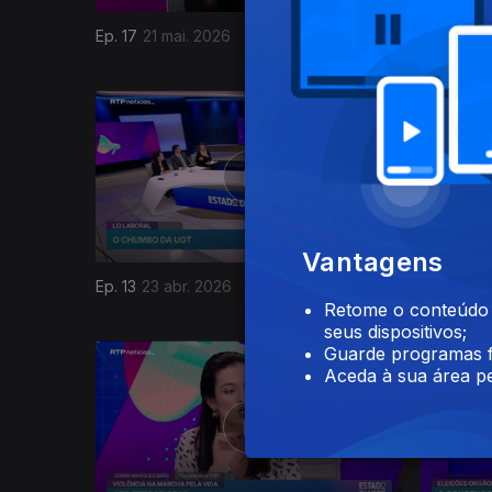
Ep. 17
21 mai. 2026
Ep. 16
14 
Vantagens
Ep. 13
23 abr. 2026
Ep. 12
16 
Retome o conteúdo a
seus dispositivos;
Guarde programas f
Aceda à sua área pe