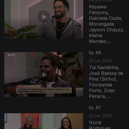
Káyawa
Fançony,
Gabriela Costa,
Morangada
Jayson Chayzz,
Kleine
Mendes,...
Ep. 88
03 jun. 2026
Tia Nandinha,
José Baessa de
Pina (Sinho),
Florizanda
Porto, Ester
Pereira,...
Ep. 87
02 jun. 2026
Núria
Rodrigues,