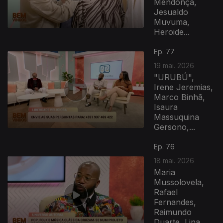
Mendonça,
Jesualdo
Muvuma,
Heroide...
Ep. 77
19 mai. 2026
"URUBÚ",
Irene Jeremias,
Marco Binhã,
Isaura
Massuquina
Gersono,...
Ep. 76
18 mai. 2026
Maria
Mussolovela,
Rafael
Fernandes,
Raimundo
Duarte, Lina