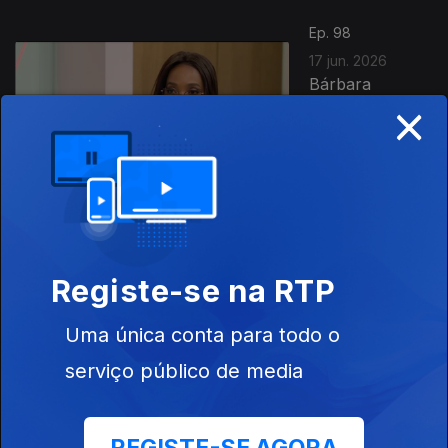
Ep. 98
17 jun. 2026
Bárbara
×
Mendonça,
Silésio
Carvalho,
Eusébio Dias,
Felisberta
Barreto,...
Ep. 97
Registe-se na RTP
16 jun. 2026
Dia da Criança
Uma única conta para todo o
Africana
serviço público de media
Ep. 96
15 jun. 2026