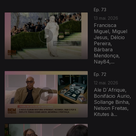
Ep. 73
13 mai. 2026
Francisca
Miguel, Miguel
Jesus, Délcio
Pereira,
Bárbara
Mendonça,
Nay84,...
Ep. 72
12 mai. 2026
Ale D´Afrique,
Bonifácio Aurio,
Sollange Binha,
Nelson Freitas,
Kitutes à...
927678