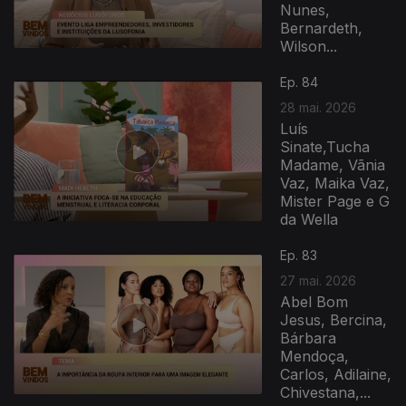
Nunes,
Bernardeth,
Wilson...
Ep. 84
28 mai. 2026
Luís
Sinate,Tucha
Madame, Vãnia
Vaz, Maika Vaz,
Mister Page e G
da Wella
931803
Ep. 83
27 mai. 2026
Abel Bom
Jesus, Bercina,
Bárbara
Mendoça,
Carlos, Adilaine,
Chivestana,...