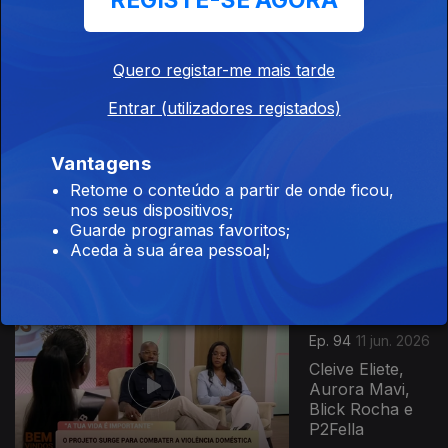
REGISTE-SE AGORA
Daúto Faquirá,
Mariana Silva,
Roberto
Quero registar-me mais tarde
Santos, Filipa
Tavares, Tally,...
Entrar (utilizadores registados)
935284
Ep. 95
12 jun. 2026
Vantagens
Vânia Canhanga
Retome o conteúdo a partir de onde ficou,
Brito, Djarai
nos seus dispositivos;
Dialó, Ester
Guarde programas favoritos;
Pereira, José
Aceda à sua área pessoal;
Nuno, Sónia...
Ep. 94
11 jun. 2026
Cleive Eliete,
Aurora Mavi,
Blick Rocha e
P2Fella