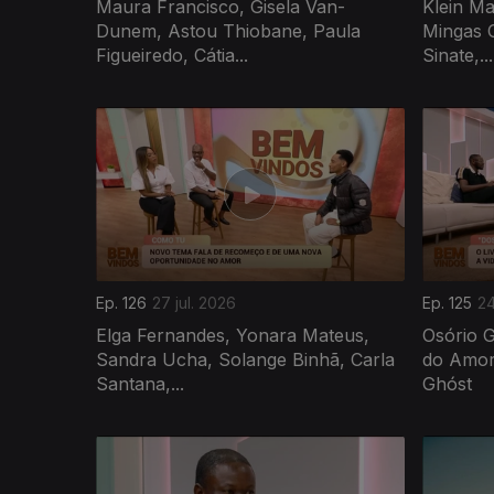
Maura Francisco, Gisela Van-
Klein Ma
Dunem, Astou Thiobane, Paula
Mingas C
Figueiredo, Cátia...
Sinate,...
Ep. 126
27 jul. 2026
Ep. 125
24
Elga Fernandes, Yonara Mateus,
Osório 
Sandra Ucha, Solange Binhã, Carla
do Amor,
Santana,...
Ghóst
943045