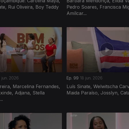
Moçambique: Carolina Maya,
Bárbara Mendonça, Elídia Va
ate, Rui Oliveira, Boy Teddy
Pedro Soares, Francisca Mig
Amílcar...
 jun. 2026
Ep. 99
18 jun. 2026
reira, Marcelina Fernandes,
Luís Sinate, Welwitscha Car
xinde, Adjana, Stella
Maida Paraíso, Josslyn, Cata
..