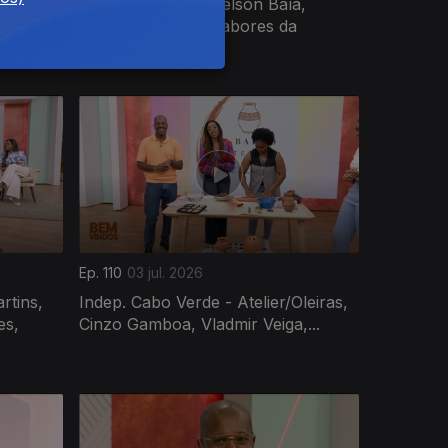
na, Mavá
Dia Indep. STP - Gelson Baía,
cas
Ismael Sequeira, Sabores da
Imbirenta,...
Ep. 110
03 jul. 2026
rtins,
Indep. Cabo Verde - Atelier/Oleiras,
es,
Cinzo Gamboa, Vladmir Veiga,...