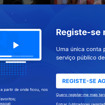
Registe-se
 jul. 2026
Ep. 120
17 jul. 2026
 Rodrigues, Edmara Cunha,
Ester Pereira, Lua de Oliveir
zima, Thayna Santana,
Leandro dos Santos, Raquel
res,...
Gomes,...
Uma única conta 
serviço público d
REGISTE-SE A
 partir de onde ficou, nos
Quero registar-me mais tar
avoritos;
 jul. 2026
Ep. 116
13 jul. 2026
ssoal;
Entrar (utilizadores regista