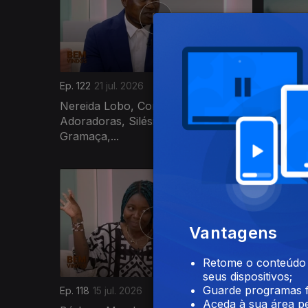
Ep. 122
21 jul. 2026
Ep. 121
20
Nereida Lobo, Comunidade
Roberta
Adoradoras, Silésio Carvalho, João
Anny Ga
Gramaça,...
Isaac Tor
Vantagens
Retome o conteúdo a
seus dispositivos;
Guarde programas f
Ep. 118
15 jul. 2026
Ep. 117
14
Aceda à sua área pe