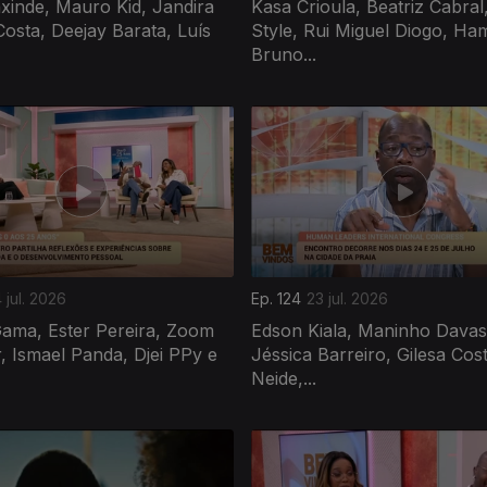
xinde, Mauro Kid, Jandira
Kasa Crioula, Beatriz Cabral,
osta, Deejay Barata, Luís
Style, Rui Miguel Diogo, Ha
Bruno...
 jul. 2026
Ep. 124
23 jul. 2026
Gama, Ester Pereira, Zoom
Edson Kiala, Maninho Davas
 Ismael Panda, Djei PPy e
Jéssica Barreiro, Gilesa Cost
Neide,...