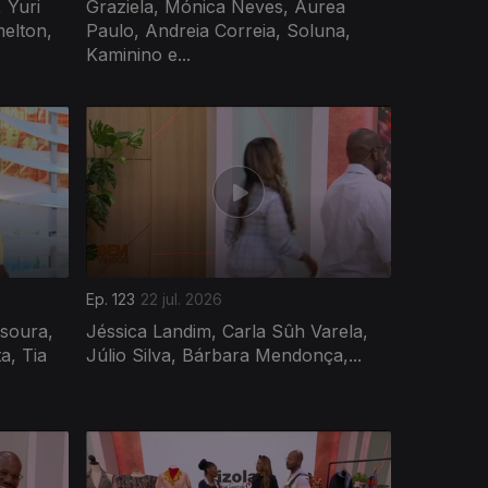
 Yuri
Graziela, Mónica Neves, Áurea
melton,
Paulo, Andreia Correia, Soluna,
Kaminino e...
Ep. 123
22 jul. 2026
soura,
Jéssica Landim, Carla Sûh Varela,
a, Tia
Júlio Silva, Bárbara Mendonça,...