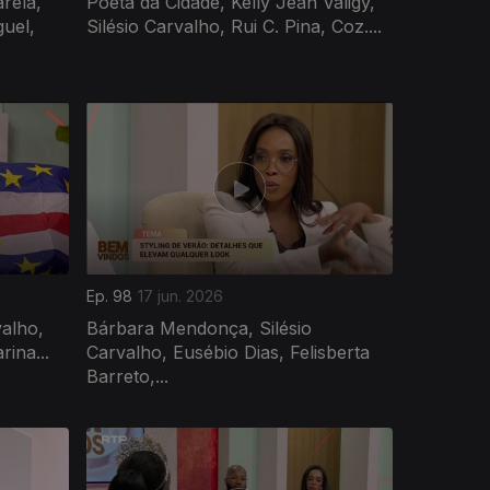
rela,
Poeta da Cidade, Kelly Jean Valigy,
uel,
Silésio Carvalho, Rui C. Pina, Coz....
Ep. 98
17 jun. 2026
valho,
Bárbara Mendonça, Silésio
rina...
Carvalho, Eusébio Dias, Felisberta
Barreto,...