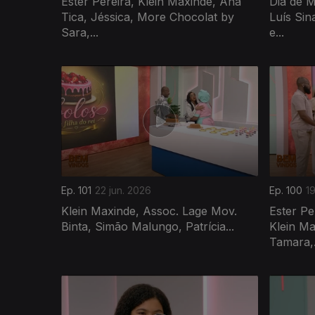
Ester Pereira, Klein Maxinde, Ana
Dia de 
Tica, Jéssica, More Chocolat by
Luís Sin
Sara,...
e...
Ep. 101
22 jun. 2026
Ep. 100
19
Klein Maxinde, Assoc. Lage Mov.
Ester Pe
Binta, Simão Malungo, Patrícia...
Klein Ma
Tamara,.
935284