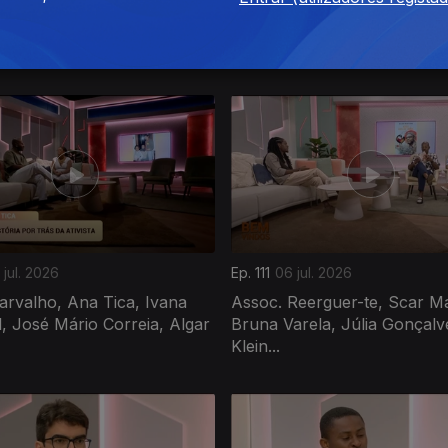
Carvalho, Ivanildo Cunha,
Solange Binhã, Carla Santa
 Francisca, Lírios dos
José, Twenty Fingers, Tone
Prazeres...
 jul. 2026
Ep. 111
06 jul. 2026
Carvalho, Ana Tica, Ivana
Assoc. Reerguer-te, Scar Ma
 José Mário Correia, Algar
Bruna Varela, Júlia Gonçalv
Klein...