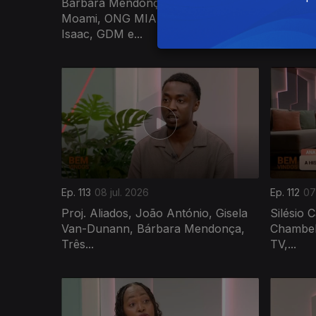
Bárbara Mendonça Klein Maxinde,
Silésio 
Moami, ONG MIAZAZA, Wander
Madalena
Isaac, GDM e...
Vales,...
Ep. 113
08 jul. 2026
Ep. 112
07
Proj. Aliados, João António, Gisela
Silésio 
Van-Dunann, Bárbara Mendonça,
Chambel,
Três...
TV,...
939345