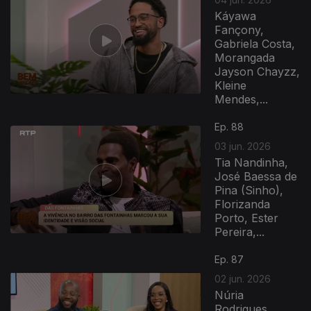
Káyawa
Fançony,
Gabriela Costa,
Morangada
Jayson Chayzz,
Kleine
Mendes,...
Ep. 88
03 jun. 2026
Tia Nandinha,
José Baessa de
Pina (Sinho),
Florizanda
Porto, Ester
Pereira,...
Ep. 87
02 jun. 2026
Núria
Rodrigues,