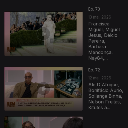
Ep. 73
13 mai. 2026
Francisca
Miguel, Miguel
Jesus, Délcio
Pereira,
Bárbara
Mendonça,
Nay84,...
Ep. 72
12 mai. 2026
Ale D´Afrique,
Bonifácio Aurio,
Sollange Binha,
Nelson Freitas,
Kitutes à...
927678