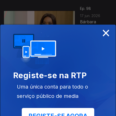
Ep. 98
17 jun. 2026
Bárbara
×
Mendonça,
Silésio
Carvalho,
Eusébio Dias,
Felisberta
Barreto,...
Ep. 97
Registe-se na RTP
16 jun. 2026
Dia da Criança
Uma única conta para todo o
Africana
serviço público de media
Ep. 96
15 jun. 2026