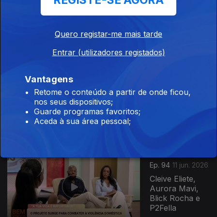
REGISTE-SE AGORA
Daúto Faquirá,
Mariana Silva,
Roberto
Quero registar-me mais tarde
Santos, Filipa
Tavares, Tally,...
Entrar (utilizadores registados)
935284
Ep. 95
12 jun. 2026
Vantagens
Vânia Canhanga
Retome o conteúdo a partir de onde ficou,
Brito, Djarai
nos seus dispositivos;
Dialó, Ester
Guarde programas favoritos;
Pereira, José
Aceda à sua área pessoal;
Nuno, Sónia...
Ep. 94
11 jun. 2026
Cleive Eliete,
Aurora Mavi,
Blick Rocha e
P2Fella