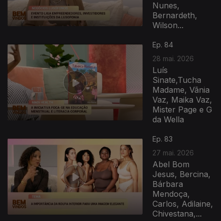
Nunes,
Bernardeth,
Wilson...
Ep. 84
28 mai. 2026
Luís
Sinate,Tucha
Madame, Vãnia
Vaz, Maika Vaz,
Mister Page e G
da Wella
931803
Ep. 83
27 mai. 2026
Abel Bom
Jesus, Bercina,
Bárbara
Mendoça,
Carlos, Adilaine,
Chivestana,...