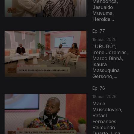
Mendonça,
Jesualdo
Muvuma,
Heroide...
Ep. 77
19 mai. 2026
"URUBÚ",
Irene Jeremias,
Marco Binhã,
Isaura
Massuquina
Gersono,...
Ep. 76
18 mai. 2026
Maria
Mussolovela,
Rafael
Fernandes,
Raimundo
Duarte, Lina