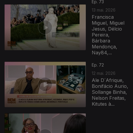
Ep. 73
13 mai. 2026
Francisca
Miguel, Miguel
Jesus, Délcio
Pereira,
Bárbara
Mendonça,
Nay84,...
Ep. 72
12 mai. 2026
Ale D´Afrique,
Bonifácio Aurio,
Sollange Binha,
Nelson Freitas,
Kitutes à...
927678