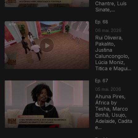
Chantre, Luís
Sinate,...
Ep. 68
06 mai. 2026
Rui Oliveira,
Pakalito,
Justina
Caluncongolo,
Lúcia Moniz,
Titica e Magui...
Ep. 67
05 mai. 2026
Ahuna Pires,
África by
Tesha, Marco
Binhã, Usujo,
Adelaide, Cadita
e...