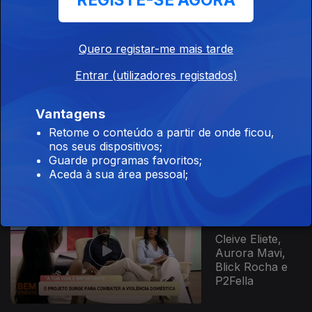
REGISTE-SE AGORA
Mariana Silva,
Roberto
Santos, Filipa
Quero registar-me mais tarde
Tavares, Tally,...
Entrar (utilizadores registados)
935284
Ep. 95
12 jun. 2026
Vânia Canhanga
Vantagens
Brito, Djarai
Retome o conteúdo a partir de onde ficou,
Dialó, Ester
nos seus dispositivos;
Pereira, José
Guarde programas favoritos;
Nuno, Sónia...
Aceda à sua área pessoal;
Ep. 94
11 jun. 2026
Cleive Eliete,
Aurora Mavi,
Blick Rocha e
P2Fella