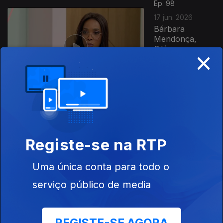
Ep. 98
17 jun. 2026
Bárbara
Mendonça,
Silésio
×
Carvalho,
Eusébio Dias,
Felisberta
Barreto,...
Ep. 97
16 jun. 2026
Registe-se na RTP
Dia da Criança
Africana
Uma única conta para todo o
serviço público de media
Ep. 96
15 jun. 2026
Daúto Faquirá,