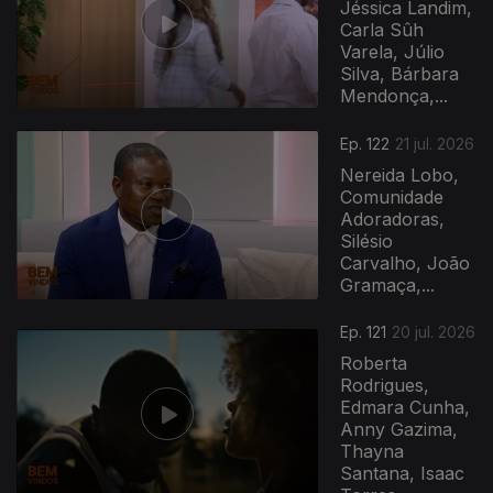
Jéssica Landim,
Carla Sûh
Varela, Júlio
Silva, Bárbara
Mendonça,...
Ep. 122
21 jul. 2026
Nereida Lobo,
Comunidade
Adoradoras,
Silésio
Carvalho, João
Gramaça,...
Ep. 121
20 jul. 2026
Roberta
Rodrigues,
Edmara Cunha,
Anny Gazima,
Thayna
Santana, Isaac