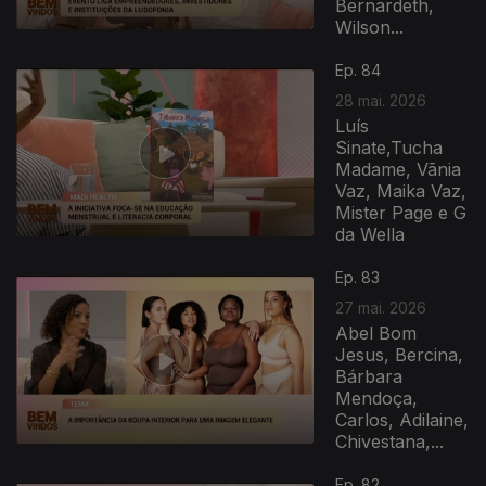
Bernardeth,
Wilson...
Ep. 84
28 mai. 2026
Luís
Sinate,Tucha
Madame, Vãnia
Vaz, Maika Vaz,
Mister Page e G
da Wella
931803
Ep. 83
27 mai. 2026
Abel Bom
Jesus, Bercina,
Bárbara
Mendoça,
Carlos, Adilaine,
Chivestana,...
Ep. 82