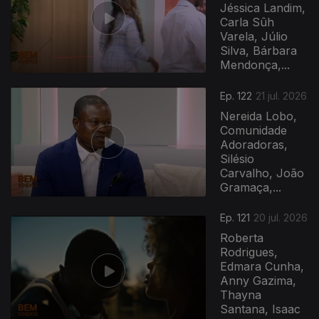
Jéssica Landim,
Carla Sûh
Varela, Júlio
Silva, Bárbara
Mendonça,...
Ep. 122
21 jul. 2026
Nereida Lobo,
Comunidade
Adoradoras,
Silésio
Carvalho, João
Gramaça,...
Ep. 121
20 jul. 2026
Roberta
Rodrigues,
Edmara Cunha,
Anny Gazima,
Thayna
Santana, Isaac