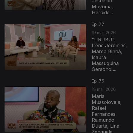
Jesualdo
Muvuma,
Heroide...
Ep. 77
19 mai. 2026
"URUBÚ",
Irene Jeremias,
Marco Binhã,
Isaura
Massuquina
Gersono,...
Ep. 76
18 mai. 2026
Maria
Mussolovela,
Rafael
Fernandes,
Raimundo
Duarte, Lina
Zenguele,