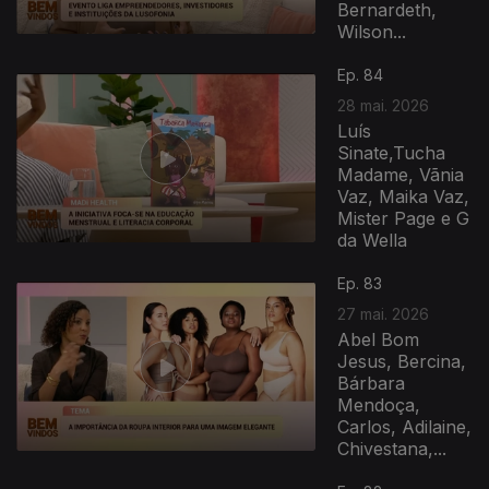
Bernardeth,
Wilson...
Ep. 84
28 mai. 2026
Luís
Sinate,Tucha
Madame, Vãnia
Vaz, Maika Vaz,
Mister Page e G
da Wella
931803
Ep. 83
27 mai. 2026
Abel Bom
Jesus, Bercina,
Bárbara
Mendoça,
Carlos, Adilaine,
Chivestana,...