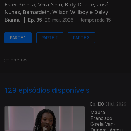
Ester Pereira, Vera Neru, Katy Duarte, José
Nunes, Bernardeth, Wilson Willboy e Deivy
Bianna
|
Ep. 85
29 mai. 2026
|
temporada 15
PARTE 1
PARTE 2
PARTE 3
opções
129
episódios disponíveis
Ep. 130
31 jul. 2026
Maura
Francisco,
Gisela Van-
Dunem, Astou