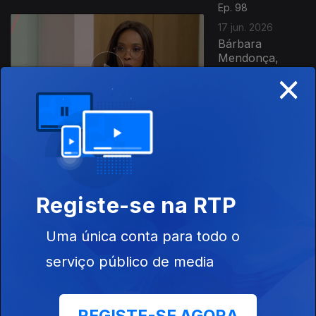
Ep. 98
17 jun. 2026
Bárbara
Mendonça,
×
Silésio
Carvalho,
Eusébio Dias,
Felisberta
Barreto,...
Ep. 97
Registe-se na RTP
16 jun. 2026
Dia da Criança
Africana
Uma única conta para todo o
serviço público de media
Ep. 96
15 jun. 2026