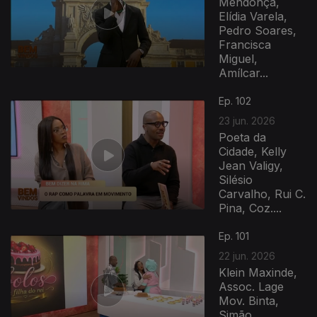
Mendonça,
Elídia Varela,
Pedro Soares,
Francisca
Miguel,
Amílcar...
Ep. 102
23 jun. 2026
Poeta da
Cidade, Kelly
Jean Valigy,
Silésio
Carvalho, Rui C.
Pina, Coz....
Ep. 101
22 jun. 2026
Klein Maxinde,
Assoc. Lage
Mov. Binta,
Simão