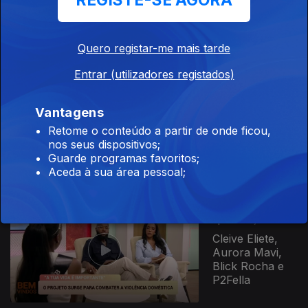
REGISTE-SE AGORA
Daúto Faquirá,
Mariana Silva,
Roberto
Santos, Filipa
Quero registar-me mais tarde
Tavares, Tally,...
Entrar (utilizadores registados)
935284
Ep. 95
12 jun. 2026
Vantagens
Vânia Canhanga
Brito, Djarai
Retome o conteúdo a partir de onde ficou,
Dialó, Ester
nos seus dispositivos;
Pereira, José
Guarde programas favoritos;
Nuno, Sónia...
Aceda à sua área pessoal;
Ep. 94
11 jun. 2026
Cleive Eliete,
Aurora Mavi,
Blick Rocha e
P2Fella