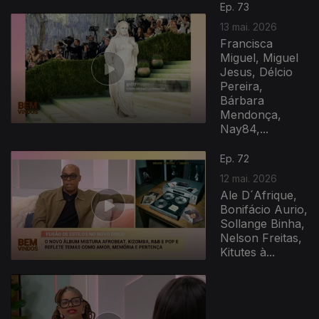
Ep. 73
13 mai. 2026
Francisca
Miguel, Miguel
Jesus, Délcio
Pereira,
Bárbara
Mendonça,
Nay84,...
Ep. 72
12 mai. 2026
Ale D´Afrique,
Bonifácio Aurio,
Sollange Binha,
Nelson Freitas,
Kitutes à...
927678