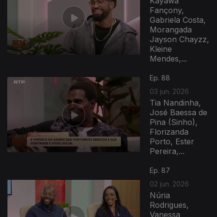
Káyawa
Fançony,
Gabriela Costa,
Morangada
Jayson Chayzz,
Kleine
Mendes,...
Ep. 88
03 jun. 2026
Tia Nandinha,
José Baessa de
Pina (Sinho),
Florizanda
Porto, Ester
Pereira,...
Ep. 87
02 jun. 2026
Núria
Rodrigues,
Vanessa