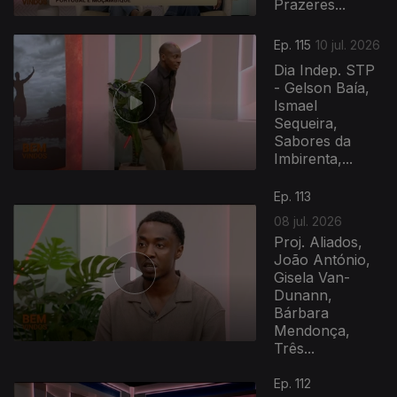
Prazeres...
Ep. 115
10 jul. 2026
Dia Indep. STP
- Gelson Baía,
Ismael
Sequeira,
Sabores da
Imbirenta,...
Ep. 113
08 jul. 2026
Proj. Aliados,
João António,
Gisela Van-
Dunann,
Bárbara
Mendonça,
Três...
Ep. 112