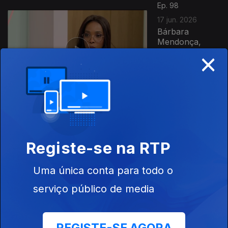
Ep. 98
17 jun. 2026
Bárbara
Mendonça,
×
Silésio
Carvalho,
Eusébio Dias,
Felisberta
Barreto,...
Ep. 97
Registe-se na RTP
16 jun. 2026
Dia da Criança
Africana
Uma única conta para todo o
serviço público de media
Ep. 96
15 jun. 2026