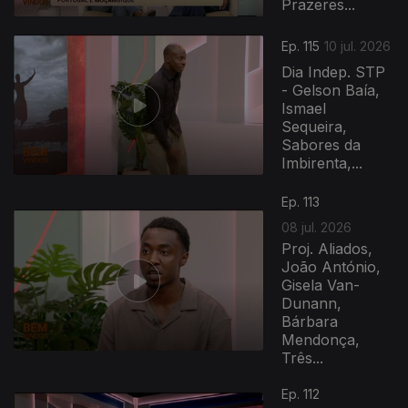
Prazeres...
Ep. 115
10 jul. 2026
Dia Indep. STP
- Gelson Baía,
Ismael
Sequeira,
Sabores da
Imbirenta,...
Ep. 113
08 jul. 2026
Proj. Aliados,
João António,
Gisela Van-
Dunann,
Bárbara
Mendonça,
Três...
Ep. 112