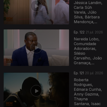
Jéssica Landim,
Carla Sûh
Varela, Júlio
Silva, Bárbara
Mendonça,...
Ep. 122
21 jul. 2026
Nereida Lobo,
Comunidade
Adoradoras,
Silésio
Carvalho, João
Gramaça,...
Ep. 121
20 jul. 2026
Roberta
Rodrigues,
Edmara Cunha,
Anny Gazima,
Thayna
Santana, Isaac