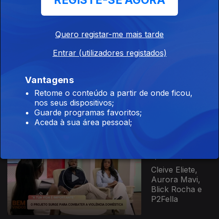
REGISTE-SE AGORA
Daúto Faquirá,
Mariana Silva,
Roberto
Santos, Filipa
Quero registar-me mais tarde
Tavares, Tally,...
Entrar (utilizadores registados)
935284
Ep. 95
12 jun. 2026
Vantagens
Vânia Canhanga
Brito, Djarai
Retome o conteúdo a partir de onde ficou,
Dialó, Ester
nos seus dispositivos;
Pereira, José
Guarde programas favoritos;
Nuno, Sónia...
Aceda à sua área pessoal;
Ep. 94
11 jun. 2026
Cleive Eliete,
Aurora Mavi,
Blick Rocha e
P2Fella