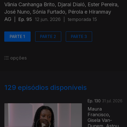
Vânia Canhanga Brito, Djarai Dialó, Ester Pereira,
José Nuno, Sónia Furtado, Pérola e Hiranmay
AG
|
Ep. 95
12 jun. 2026
|
temporada 15
PARTE 1
PARTE 2
PARTE 3
opções
129
episódios disponíveis
Ep. 130
31 jul. 2026
Maura
Francisco,
Gisela Van-
Dunem, Astou