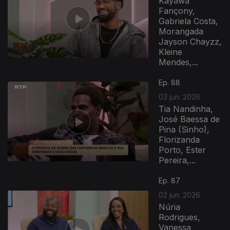
Káyawa
Fançony,
Gabriela Costa,
Morangada
Jayson Chayzz,
Kleine
Mendes,...
Ep. 88
03 jun. 2026
Tia Nandinha,
José Baessa de
Pina (Sinho),
Florizanda
Porto, Ester
Pereira,...
Ep. 87
02 jun. 2026
Núria
Rodrigues,
Vanessa