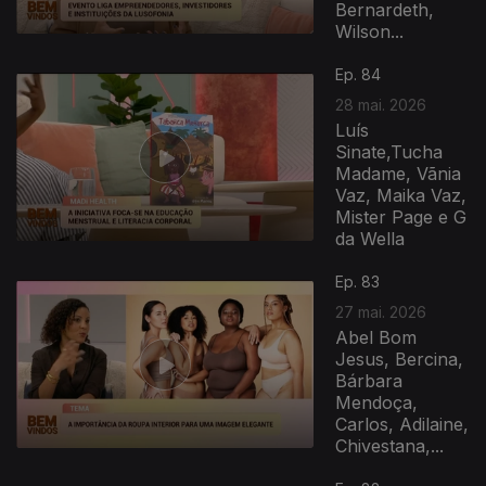
Bernardeth,
Wilson...
Ep. 84
28 mai. 2026
Luís
Sinate,Tucha
Madame, Vãnia
Vaz, Maika Vaz,
Mister Page e G
da Wella
931803
Ep. 83
27 mai. 2026
Abel Bom
Jesus, Bercina,
Bárbara
Mendoça,
Carlos, Adilaine,
Chivestana,...