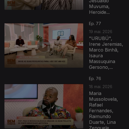
Jesualdo
Muvuma,
Heroide...
Ep. 77
19 mai. 2026
"URUBÚ",
Irene Jeremias,
Marco Binhã,
Isaura
Massuquina
Gersono,...
Ep. 76
18 mai. 2026
Maria
Mussolovela,
Rafael
Fernandes,
Raimundo
Duarte, Lina
Zenguele,