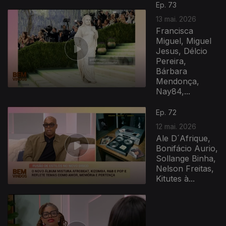
Ep. 73
13 mai. 2026
Francisca
Miguel, Miguel
Jesus, Délcio
Pereira,
Bárbara
Mendonça,
Nay84,...
Ep. 72
12 mai. 2026
Ale D´Afrique,
Bonifácio Aurio,
Sollange Binha,
Nelson Freitas,
Kitutes à...
927678