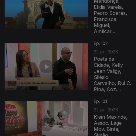
Mendonça,
Elídia Varela,
Pedro Soares,
Francisca
Miguel,
Amílcar...
Ep. 102
23 jun. 2026
Poeta da
Cidade, Kelly
Jean Valigy,
Silésio
Carvalho, Rui C.
Pina, Coz....
Ep. 101
22 jun. 2026
Klein Maxinde,
Assoc. Lage
Mov. Binta,
Simão