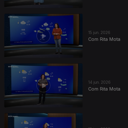
15 jun. 2026
Com Rita Mota
14 jun. 2026
Com Rita Mota