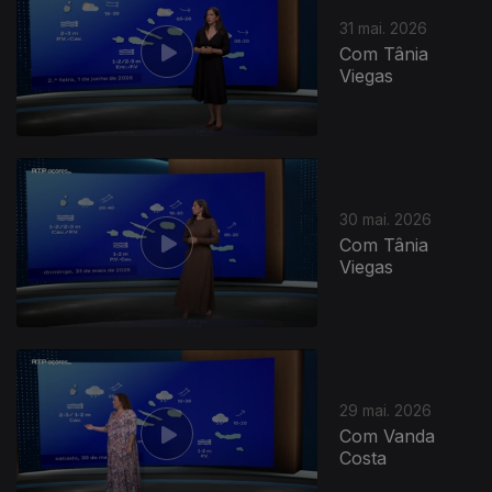
31 mai. 2026
Com Tânia
Viegas
30 mai. 2026
Com Tânia
Viegas
932545
29 mai. 2026
Com Vanda
Costa