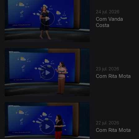
24 jul. 2026
Com Vanda
Costa
23 jul. 2026
Com Rita Mota
22 jul. 2026
Com Rita Mota