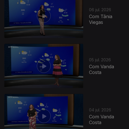
06 jul. 2026
Com Tânia
Viegas
05 jul. 2026
Com Vanda
Costa
940544
04 jul. 2026
Com Vanda
Costa