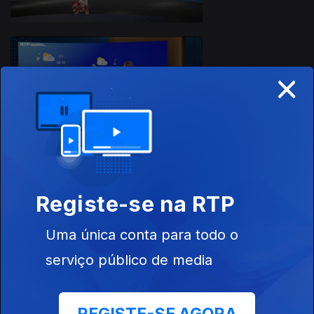
×
03 jul. 2026
Com Tânia
Viegas
Registe-se na RTP
02 jul. 2026
Com Tânia
Viegas
Uma única conta para todo o
serviço público de media