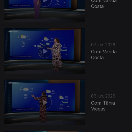
Com Vanda
Costa
07 jun. 2026
Com Vanda
Costa
06 jun. 2026
Com Tânia
Viegas