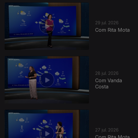
29 jul. 2026
Com Rita Mota
945285
28 jul. 2026
Com Vanda
Costa
27 jul. 2026
Com Rita Mota