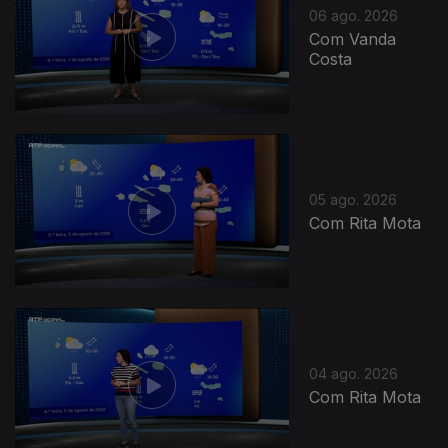
06 ago. 2026
Com Vanda
Costa
05 ago. 2026
Com Rita Mota
04 ago. 2026
Com Rita Mota