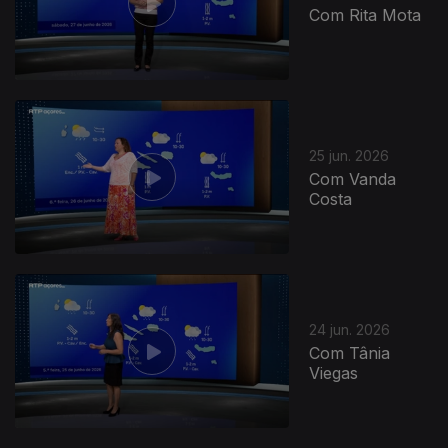
Com Rita Mota
25 jun. 2026
Com Vanda
Costa
24 jun. 2026
Com Tânia
Viegas