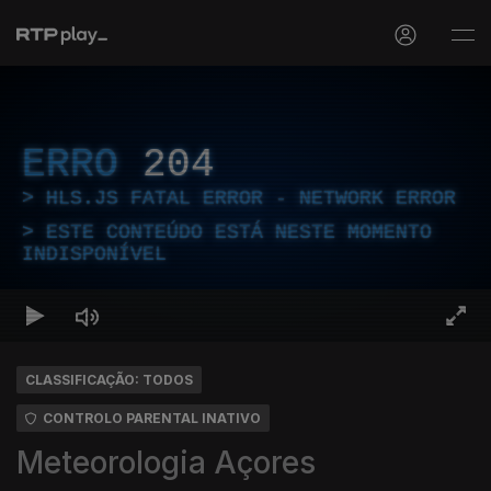
ERRO
204
HLS.JS FATAL ERROR - NETWORK ERROR
ESTE CONTEÚDO ESTÁ NESTE MOMENTO
INDISPONÍVEL
CLASSIFICAÇÃO: TODOS
CONTROLO PARENTAL INATIVO
Meteorologia Açores