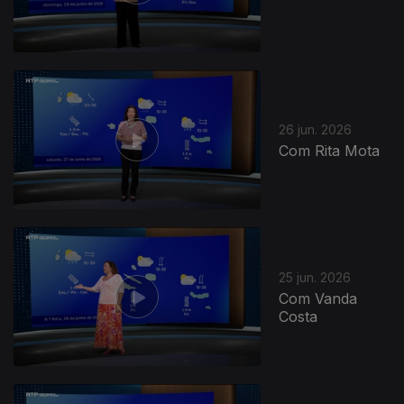
26 jun. 2026
Com Rita Mota
25 jun. 2026
Com Vanda
Costa