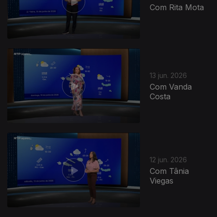
Com Rita Mota
13 jun. 2026
Com Vanda
Costa
12 jun. 2026
Com Tânia
Viegas