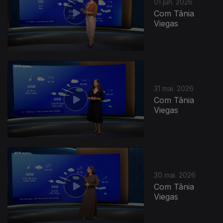
01 jun. 2026
Com Tânia
Viegas
31 mai. 2026
Com Tânia
Viegas
932801
30 mai. 2026
Com Tânia
Viegas