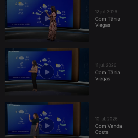
12 jul. 2026
Com Tânia
Viegas
11 jul. 2026
Com Tânia
Viegas
10 jul. 2026
Com Vanda
Costa