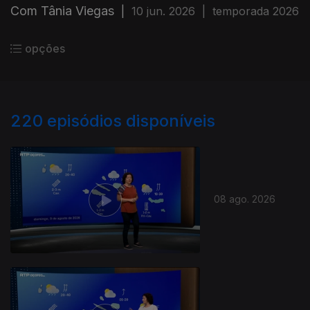
Com Tânia Viegas
|
10 jun. 2026
|
temporada 2026
opções
220
episódios disponíveis
08 ago. 2026