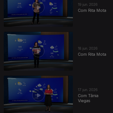
19 jun. 2026
Com Rita Mota
18 jun. 2026
Com Rita Mota
17 jun. 2026
Com Tânia
Viegas