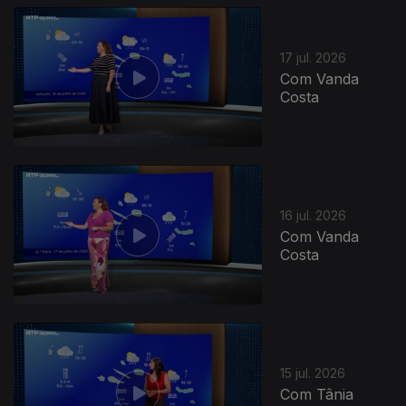
943219
17 jul. 2026
Com Vanda
Costa
16 jul. 2026
Com Vanda
Costa
15 jul. 2026
Com Tânia