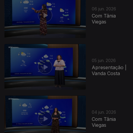
06 jun. 2026
Com Tânia
Viegas
05 jun. 2026
Apresentação |
Vanda Costa
04 jun. 2026
Com Tânia
Viegas