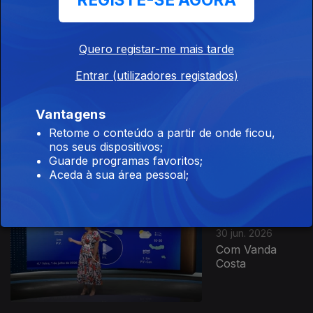
REGISTE-SE AGORA
Com Tânia
Viegas
Quero registar-me mais tarde
Entrar (utilizadores registados)
Vantagens
01 jul. 2026
Retome o conteúdo a partir de onde ficou,
Com Rita Mota
nos seus dispositivos;
Guarde programas favoritos;
Aceda à sua área pessoal;
30 jun. 2026
Com Vanda
Costa