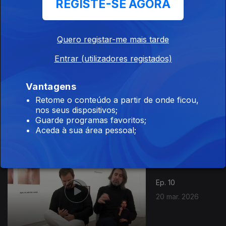
REGISTE-SE AGORA
Ep. 12
03 abr. 2026
Quero registar-me mais tarde
Entrar (utilizadores registados)
Vantagens
Ep. 11
Retome o conteúdo a partir de onde ficou,
27 mar. 2026
nos seus dispositivos;
Guarde programas favoritos;
Aceda à sua área pessoal;
Ep. 10
20 mar. 2026