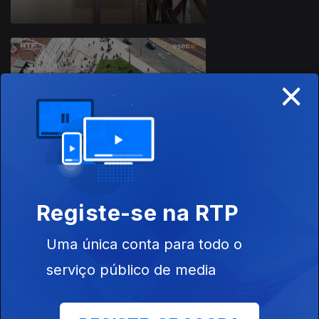
×
Ep. 14
24 abr. 2026
Registe-se na RTP
Ep. 13
17 abr. 2026
Uma única conta para todo o
serviço público de media