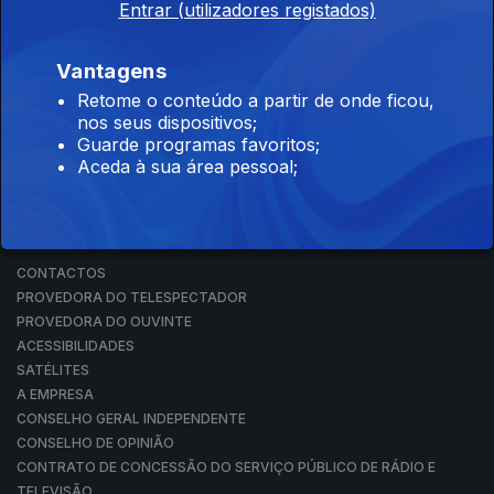
Entrar (utilizadores registados)
RÁDIO
RTP ARQUIVOS
RTP ENSINA
Vantagens
RTP PLAY
Retome o conteúdo a partir de onde ficou,
EM DIRETO
nos seus dispositivos;
REVER PROGRAMAS
Guarde programas favoritos;
Aceda à sua área pessoal;
CONCURSOS
PERGUNTAS FREQUENTES
CONTACTOS
CONTACTOS
PROVEDORA DO TELESPECTADOR
PROVEDORA DO OUVINTE
ACESSIBILIDADES
SATÉLITES
A EMPRESA
CONSELHO GERAL INDEPENDENTE
CONSELHO DE OPINIÃO
CONTRATO DE CONCESSÃO DO SERVIÇO PÚBLICO DE RÁDIO E
TELEVISÃO