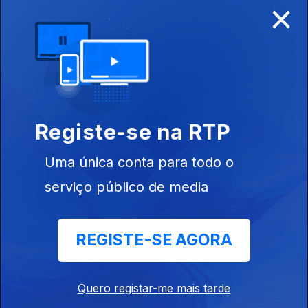
×
Disponível para iOS, Android, Apple TV, Android TV e
CarPlay
Registe-se na RTP
Uma única conta para todo o
serviço público de media
REGISTE-SE AGORA
NOTÍCIAS
DESPORTO
Quero registar-me mais tarde
TELEVISÃO