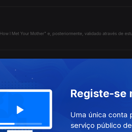
tem, neste momento, na nossa galáxia, a Via Láctea? Parece uma per
l, explica como é que a equação de Drake aponta algumas hipótes
Registe-se
para homenagear Bonnie Tyler
Uma única conta 
2026, 2 de agosto de 2027 e 26 de janeiro de 2028. Ao som de Tot
serviço público d
nos destas datas da “era dourada dos eclipses” na Península Ibérica.