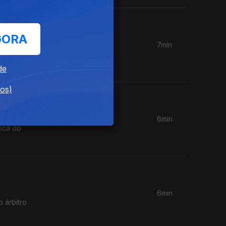
GORA
7min
o de
de
dos)
6min
ica do
6min
 árbitro