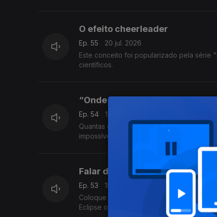
O efeito cheerleader
Ep. 55
20 jul. 2026
Este conceito foi popularizado pela série "How I Met Your Mother" e, posteriormente, validado através de estudos
científicos.
“Onde está toda a gente?”
Ep. 54
17 jul. 2026
Quantas civilizações extraterrestres exis
impossível de responder, mas David Marça
Falar de eclipses e aproveitar 
Ep. 53
15 jul. 2026
Coloque na agenda o dia 12 de agosto de 
Eclipse of the Heart, o David Marçal, fala-