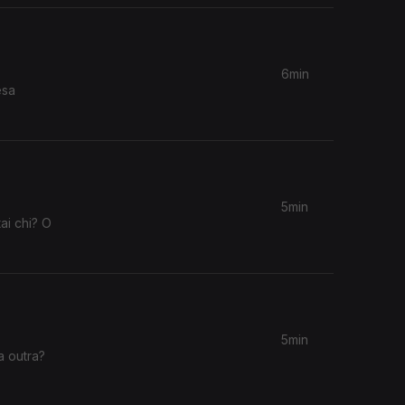
6min
esa
5min
ai chi? O
5min
 outra?