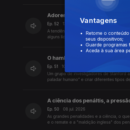
Adorem-me no altar do escritór
Vantagens
Ep. 52
13 jul. 2026
A tendência atual é para acabar com o tele
Retome o conteúdo a
alguns líderes à resistência ao teletrabalho
seus dispositivos;
Guarde programas f
Aceda à sua área pe
O hambúrguer inventado por um
Ep. 51
10 jul. 2026
Um grupo de investigadores de Stanford a
paladar humano” e criar diferentes tipos d
A ciência dos penáltis, a pressã
Ep. 50
08 jul. 2026
As grandes penalidades e a ciência, o que
e o remate e a "maldição inglesa"