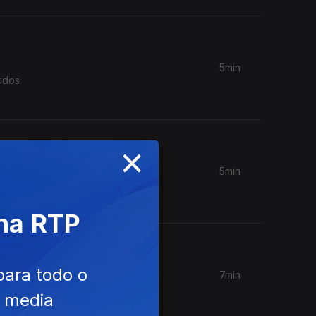
5min
×
5min
gunta
es.
 na RTP
para todo o
7min
al
e media