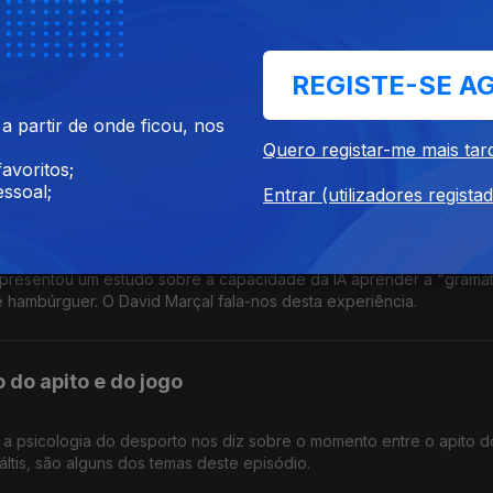
io
REGISTE-SE A
trabalho e David Marçal fala-nos de um estudo que liga o narcisism
 partir de onde ficou, nos
.
Quero registar-me mais tar
avoritos;
ssoal;
Entrar (utilizadores regista
a IA
presentou um estudo sobre a capacidade da IA aprender a "gramát
e hambúrguer. O David Marçal fala-nos desta experiência.
o do apito e do jogo
 a psicologia do desporto nos diz sobre o momento entre o apito do
 dos penáltis, são alguns dos temas deste episódio.