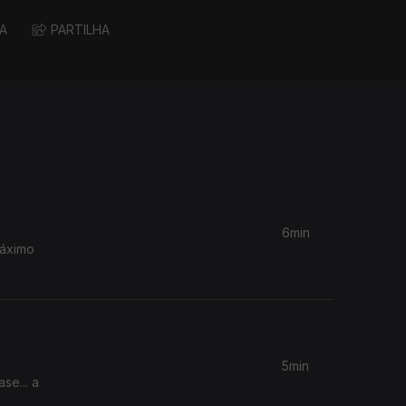
A
PARTILHA
6min
5min
se... a