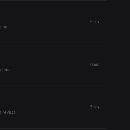
5min
a na
6min
e tema,
5min
 revista