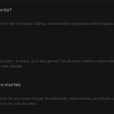
orda?
 livro de Conceição Calhau, nutricionista e professora de bioquímic
ou bem – é nossa, ou é dos genes? Há um novo relatório sobre est
 este debate.
ro mortes
rou 20 anos para chegar: foi publicado, esta semana, um estudo na
ncro do colo do útero.