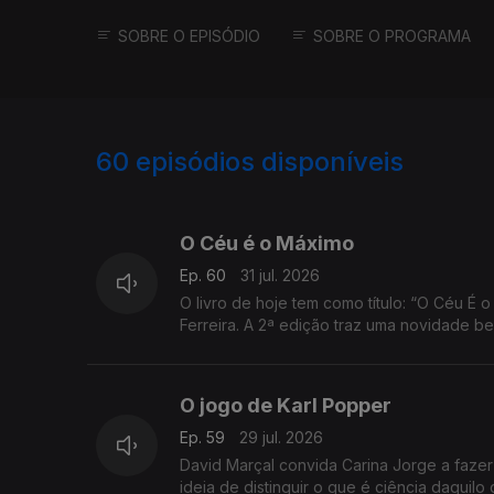
SOBRE O EPISÓDIO
SOBRE O PROGRAMA
60
episódios disponíveis
939877
933529
923870
O Céu é o Máximo
Ep. 60
31 jul. 2026
O livro de hoje tem como título: “O Céu É o Máximo!”! O céu é mesmo o máximo e o autor também: chama-se Máximo
Ferreira. A 2ª edição traz uma novidade be
O jogo de Karl Popper
Ep. 59
29 jul. 2026
David Marçal convida Carina Jorge a fazer 
ideia de distinguir o que é ciência daquilo