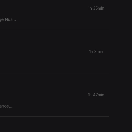
1h 35min
nge Nuage
semana
Verão em
lançado a
1h 3min
1h 47min
anos,
editados
ao