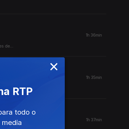
droeiro
ta-feira
1h 36min
tes de
×
1h 35min
 na RTP
para todo o
1h 37min
e media