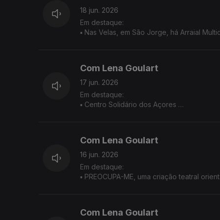
18 jun. 2026
Em destaque:
▪ Nas Velas, em São Jorge, há Arraial Mul
na Marina das Velas - Catarina Cabeceiras
▪ Os dias 19 e 20 de junho prometem muita
São Vicente Ferreira, na ilha de São Migue
Com Lena Goulart
▪ 'Emmanuel: Uma busca de sentido num mu
19 de junho na Igreja Matriz de Nossa Senh
17 jun. 2026
Em destaque:
▪ Centro Solidário dos Açores
▪ Caminhada na Vila das Capelas, ilha de S
Com Lena Goulart
16 jun. 2026
Em destaque:
▪ PREOCUPA-ME, uma criação teatral orient
tem a sua apresentação final no próximo d
▪ Sentinelas é o novo videoclipe do músico
desde 2012 pelo autor com intuito de traz
Com Lena Goulart
▪ Ecomuseu do Corvo convida a comunidade 