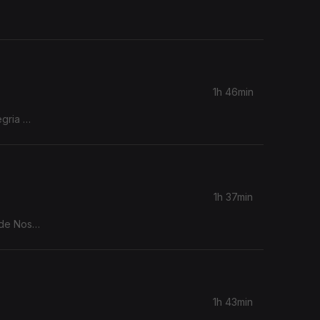
1h 46min
legria
ue é
1h 37min
 de Nossa
o à
o
vivo.
m música,
1h 43min