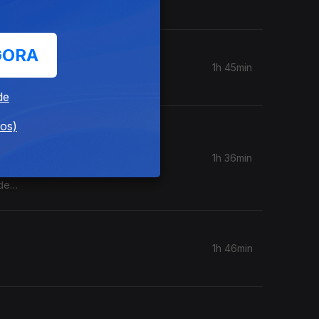
GORA
1h 45min
de
dos)
1h 36min
 de
 ilha do
cipa a
1h 46min