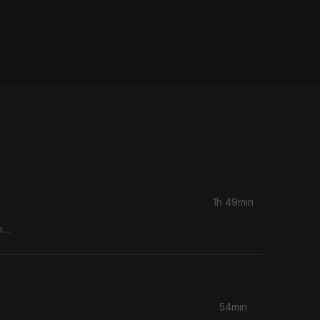
1h 49min
sário da
54min