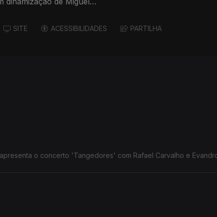
om dinamização de Miguel
smo
dade e solidariedade que
SITE
ACESSIBILIDADES
PARTILHA
a dos Fenais da Luz
tuguesa para as
os Açores.
esenta o concerto 'Tangedores' com Rafael Carvalho e Evandro
Ribeira Quente
as de música, tradição e muita animação que celebram o 138º aniver
a o feriado municipal e o Dia do Município a 18 de julho