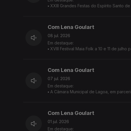
▪ XXIII Grandes Festas do Espírito Santo d
Com Lena Goulart
08 jul. 2026
Em destaque:
▪ XVIII Festival Maia Folk a 10 e 11 de 
▪ Workshop de Dança com Joana Loura, e
▪ Na ilha Terceira o Festival Rua Direita 
apresentado na emblemática Loja Basílio S
Com Lena Goulart
07 jul. 2026
Em destaque:
▪ A Câmara Municipal de Lagoa, em parcer
Senhora do Rosário - Lagoa, promove, no p
Eurovisão da Canção, na Praça
▪ Desenvolvido pela Cães do Mar, o projet
Com Lena Goulart
quotidiano urbano, transformando a Rua Dire
▪ Integrado na PDL 26 João Malaquias + Ba
01 jul. 2026
combinando a declamação de poemas com 
Em destaque: