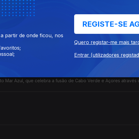
onal Dias de Melo - IV Edição 2026
anos e prepara a edição 35 das Festas do Chicharro
 de Santo António.
REGISTE-SE A
 partir de onde ficou, nos
Quero registar-me mais tar
avoritos;
ssoal;
Entrar (utilizadores regista
nto Mar Azul, que celebra a fusão de Cabo Verde e Açores através
ados do programa Dulce Sequeira e Henrique Ben-David
sário das Festas de São João Baptista na Ginjeira em São Mateus, na
s' à biblioteca da Madalena - a partir da ilha do Pico, o autor ante