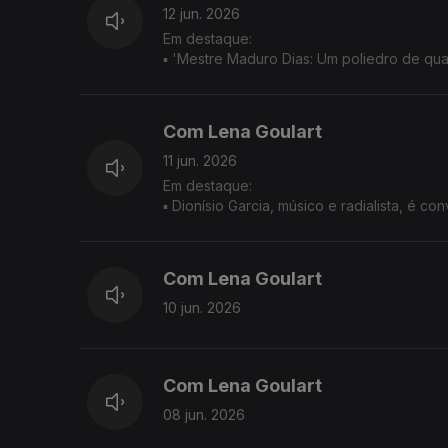
trabalho da lã.
12 jun. 2026
Em destaque:
▪ 'Mestre Maduro Dias: Um poliedro de qua
Coelho Maduro Dias - a coordenação editor
▪ Santo António, em Ponta Delgada, celebra
comunidade
Com Lena Goulart
▪ Clube Motard de Santa Maria Açores ap
energia do Rock com a riqueza sonora da m
11 jun. 2026
Em destaque:
▪ Dion
▪ Ribeira Grande promove leilão solidário e
tem entrada livre
▪ MANTRA NOSTRUM integra programação da
Com Lena Goulart
sobre o concerto 'Sob um Céu a Sul'
10 jun. 2026
Com Lena Goulart
08 jun. 2026