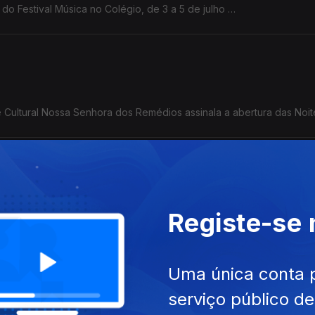
 do Festival Música no Colégio, de 3 a 5 de julho
 Miguel, realiza, este fim de semana, as festas em louvor do seu pa
 193 anos de elevação a Cidade. As comemorações arrancam esta quin
e Cultural Nossa Senhora dos Remédios assinala a abertura das Noi
e na cidade da Horta e prolonga-se até agosto
Arrifes promove um Festival de Marchas Populares
Registe-se
uesa da Cultura
ilha do Faial
Uma única conta 
serviço público d