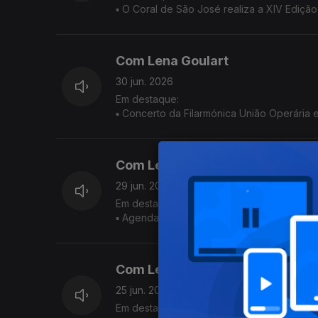
▪ O Coral de São José realiza a XIV Edição
▪ A paróquia de Santo António, ilha de São
▪ Cidade da Horta, ilha do Faial, celebra
e prolongam-se até domingo
Com Lena Goulart
30 jun. 2026
Em destaque:
▪ Concerto da Filarmónica União Operária 
Verão em Santa Cruz das Flores
▪ Festa do Cinema ao Ar Livre começa hoj
▪ Na ilha de são Miguel, a freguesia dos 
Com Lena Goulart
29 jun. 2026
Em destaque:
▪ Agenda semanal - PDL 26, Capital Portug
▪ Festas de São Pedro em Castelo Branco, 
Com Lena Goulart
25 jun. 2026
Em destaque: