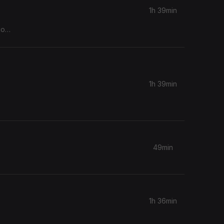
1h 39min
co
s
 toda a
na a
1h 39min
niciativa
na fala
49min
1h 36min