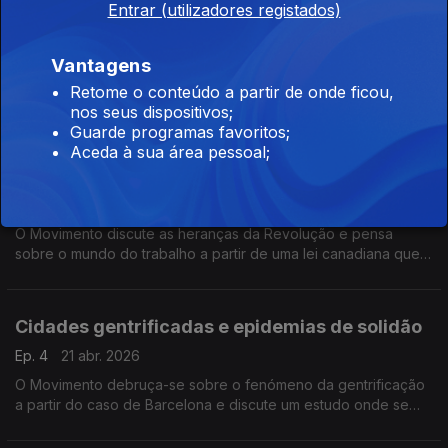
Minas a céu aberto e ressurreições digitais
Entrar (utilizadores registados)
Ep. 6
05 mai. 2026
O Movimento acompanha a luta de Covas do Barroso contra a
Vantagens
exploração de lítio na região e reflete sobre produtos de IA
Retome o conteúdo a partir de onde ficou,
que recriam digitalmente pessoas que já morreram.
nos seus dispositivos;
Guarde programas favoritos;
25 de abril, sempre! Ghosting laboral, nunca
Aceda à sua área pessoal;
mais
Ep. 5
28 abr. 2026
O Movimento discute as heranças da Revolução e pensa
sobre o mundo do trabalho a partir de uma lei canadiana que
obriga empregadores a dar uma resposta aos candidatos.
Cidades gentrificadas e epidemias de solidão
Ep. 4
21 abr. 2026
O Movimento debruça-se sobre o fenómeno da gentrificação
a partir do caso de Barcelona e discute um estudo onde se
revela que os portugueses têm cada vez menos amigos.