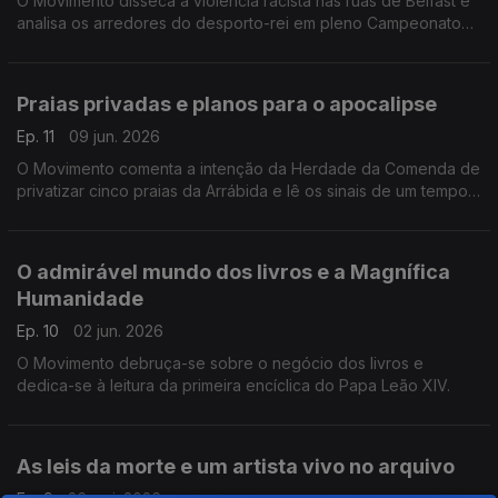
O Movimento disseca a violência racista nas ruas de Belfast e
analisa os arredores do desporto-rei em pleno Campeonato
do Mundo de Futebol.
Praias privadas e planos para o apocalipse
Ep. 11
09 jun. 2026
O Movimento comenta a intenção da Herdade da Comenda de
privatizar cinco praias da Arrábida e lê os sinais de um tempo
que vive na iminência da catástrofe.
O admirável mundo dos livros e a Magnífica
Humanidade
Ep. 10
02 jun. 2026
O Movimento debruça-se sobre o negócio dos livros e
dedica-se à leitura da primeira encíclica do Papa Leão XIV.
As leis da morte e um artista vivo no arquivo