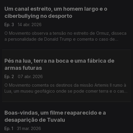
Um canal estreito, um homem largo e o
ciberbullying no desporto
Ep. 3
14 abr. 2026
O Movimento observa a tensão no estreito de Ormuz, disseca
a personalidade de Donald Trump e comenta o caso de
assédio digital da atleta chinesa Quan Hongchan.
Pés na lua, terra na boca e uma fábrica de
armas futuras
Ep. 2
07 abr. 2026
O Movimento comenta os destinos da missão Artemis II rumo à
Lua, um museu geofágico onde se pode comer terra e o caso
da fábrica Volkswagen que vai passar a produzir armas.
Boas-vindas, um filme reaparecido e a
desaparição de Tuvalu
Ep. 1
31 mar. 2026