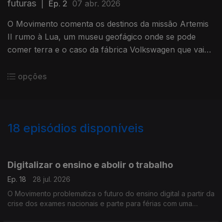
futuras
|
Ep. 2
07 abr. 2026
O Movimento comenta os destinos da missão Artemis
II rumo à Lua, um museu geofágico onde se pode
comer terra e o caso da fábrica Volkswagen que vai
passar a produzir armas.
opções
18
episódios disponíveis
928419
919187
Digitalizar o ensino e abolir o trabalho
Ep. 18
28 jul. 2026
O Movimento problematiza o futuro do ensino digital a partir da
crise dos exames nacionais e parte para férias com uma
reflexão sobre ócio, trabalho, preguiças e silly season.