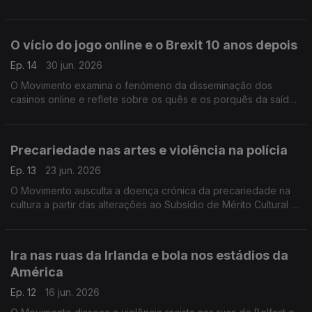
Unidos da América.
O vício do jogo online e o Brexit 10 anos depois
Ep. 14
30 jun. 2026
O Movimento examina o fenómeno da disseminação dos
casinos online e reflete sobre os quês e os porquês da saída
do Reino Unido da União Europeia.
Precariedade nas artes e violência na polícia
Ep. 13
23 jun. 2026
O Movimento ausculta a doença crónica da precariedade na
cultura a partir das alterações ao Subsídio de Mérito Cultural e
pensa sobre a violência policial nos casos de Odair Moniz e
da Esquadra do Rato.
Ira nas ruas da Irlanda e bola nos estádios da
América
Ep. 12
16 jun. 2026