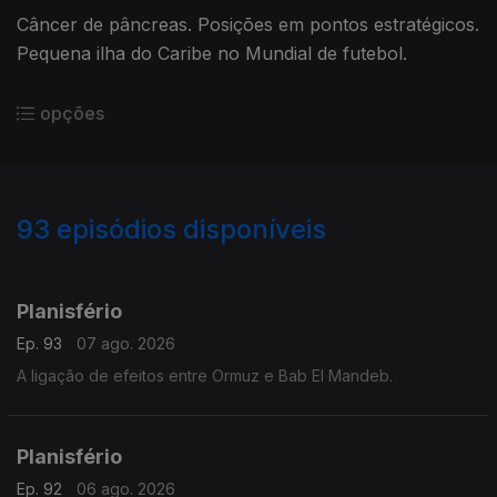
Câncer de pâncreas. Posições em pontos estratégicos.
Pequena ilha do Caribe no Mundial de futebol.
opções
93
episódios disponíveis
944421
941042
937204
933678
929799
925892
922120
919585
Planisfério
Ep. 93
07 ago. 2026
A ligação de efeitos entre Ormuz e Bab El Mandeb.
Planisfério
Ep. 92
06 ago. 2026