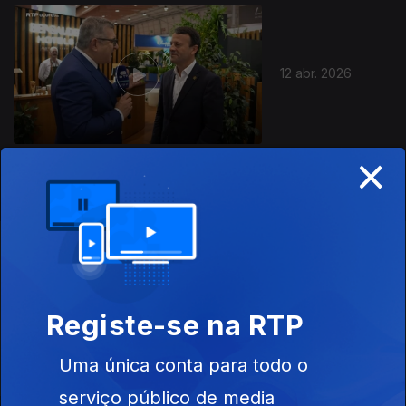
922219
12 abr. 2026
×
Instale a aplicação
RTP Play
Registe-se na RTP
Disponível para iOS, Android, Apple TV, Android TV e
Uma única conta para todo o
CarPlay
serviço público de media