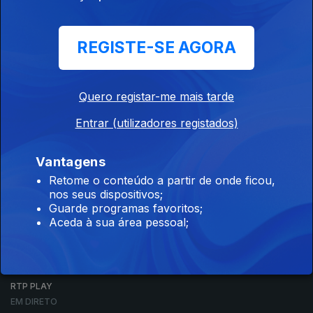
REGISTE-SE AGORA
Quero registar-me mais tarde
Entrar (utilizadores registados)
Vantagens
Retome o conteúdo a partir de onde ficou,
nos seus dispositivos;
NOTÍCIAS
Guarde programas favoritos;
DESPORTO
Aceda à sua área pessoal;
TELEVISÃO
RÁDIO
RTP ARQUIVOS
RTP ENSINA
RTP PLAY
EM DIRETO