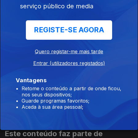
serviço público de media
928034
15 mai. 2026
REGISTE-SE AGORA
Canoagem:
Taça do Mundo
de Velocidade
Quero registar-me mais tarde
2026 #2
Entrar (utilizadores registados)
Vantagens
09 mai. 2026
Canoagem:
Retome o conteúdo a partir de onde ficou,
Taça do Mundo
nos seus dispositivos;
de Velocidade
Guarde programas favoritos;
2026 #1
Aceda à sua área pessoal;
Este conteúdo faz parte de