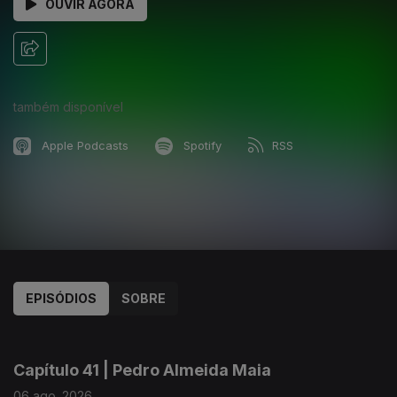
OUVIR AGORA
também disponível
Apple Podcasts
Spotify
RSS
EPISÓDIOS
SOBRE
934366
Capítulo 41 | Pedro Almeida Maia
06 ago. 2026