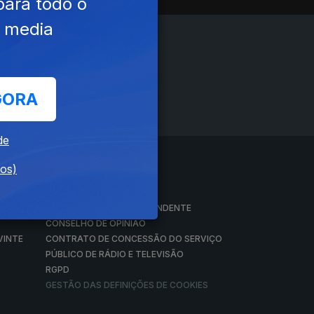
para todo o
e media
GORA
de
dos)
A EMPRESA
CONSELHO GERAL INDEPENDENTE
CONSELHO DE OPINIÃO
VINTE
CONTRATO DE CONCESSÃO DO SERVIÇO
PÚBLICO DE RÁDIO E TELEVISÃO
RGPD
GESTÃO DAS DEFINIÇÕES DE COOKIES