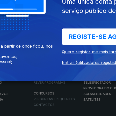
Uma única conta 
serviço público d
Instale a aplicação
RTP Play
REGISTE-SE A
Disponível para iOS, Android, Apple TV, Android TV e CarPlay
 partir de onde ficou, nos
Quero registar-me mais tar
avoritos;
ssoal;
Entrar (utilizadores regista
RTP PLAY
CONTACTOS
O
EM DIRETO
PROVEDORA DO
ÃO
REVER PROGRAMAS
TELESPECTADOR
PROVEDORA DO OU
CONCURSOS
UIVOS
ACESSIBILIDADES
PERGUNTAS FREQUENTES
NA
SATÉLITES
CONTACTOS