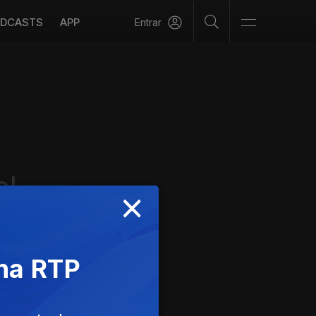
DCASTS
APP
Entrar
el
×
 na RTP