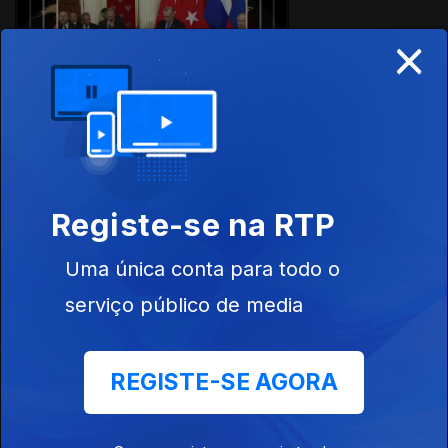
×
Ep. 11
14 mar. 2020
Ep. 10
Registe-se na RTP
07 mar. 2020
Uma única conta para todo o
serviço público de media
457833
REGISTE-SE AGORA
Ep. 9
29 fev. 2020