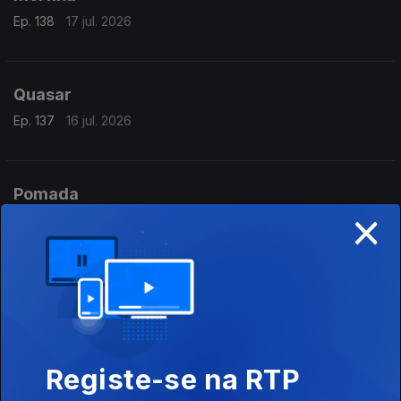
Ep. 138
17 jul. 2026
Quasar
Ep. 137
16 jul. 2026
Pomada
×
Ep. 136
15 jul. 2026
Ilustre
Ep. 135
14 jul. 2026
Registe-se na RTP
Jovial