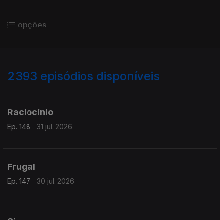
opções
2393
episódios disponíveis
941411
938613
934860
Raciocínio
Ep. 148
31 jul. 2026
Frugal
Ep. 147
30 jul. 2026