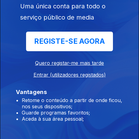
Uma única conta para todo o
Ep. 134
13 jul. 2026
serviço público de media
Protagonista
REGISTE-SE AGORA
Ep. 133
10 jul. 2026
Quero registar-me mais tarde
Dialeto
Entrar (utilizadores registados)
Ep. 132
09 jul. 2026
Vantagens
Retome o conteúdo a partir de onde ficou,
Atmosfera
nos seus dispositivos;
Ep. 131
08 jul. 2026
Guarde programas favoritos;
Aceda à sua área pessoal;
Atlântico