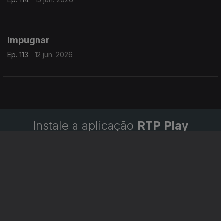
Impugnar
Ep. 113
12 jun. 2026
Instale a aplicação
RTP Play
Disponível para iOS, Android, Apple TV, Android TV e
CarPlay