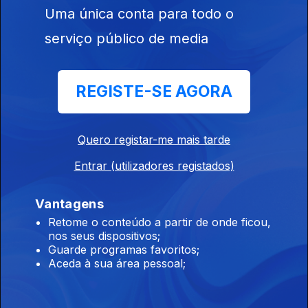
Uma única conta para todo o
Ep. 134
13 jul. 2026
serviço público de media
Protagonista
REGISTE-SE AGORA
Ep. 133
10 jul. 2026
Quero registar-me mais tarde
Dialeto
Entrar (utilizadores registados)
Ep. 132
09 jul. 2026
Vantagens
Retome o conteúdo a partir de onde ficou,
Atmosfera
nos seus dispositivos;
Ep. 131
08 jul. 2026
Guarde programas favoritos;
Aceda à sua área pessoal;
Atlântico