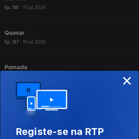
Ep. 138
17 jul. 2026
Quasar
Ep. 137
16 jul. 2026
Pomada
×
Ep. 136
15 jul. 2026
Ilustre
Ep. 135
14 jul. 2026
Registe-se na RTP
Jovial