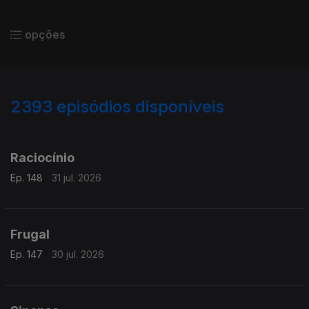
opções
2393
episódios disponíveis
941411
938613
934860
Raciocínio
Ep. 148
31 jul. 2026
Frugal
Ep. 147
30 jul. 2026