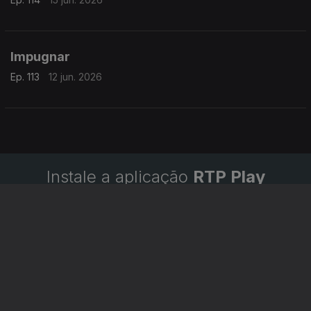
Impugnar
Ep. 113
12 jun. 2026
Instale a aplicação
RTP Play
Disponível para iOS, Android, Apple TV, Android TV e
CarPlay