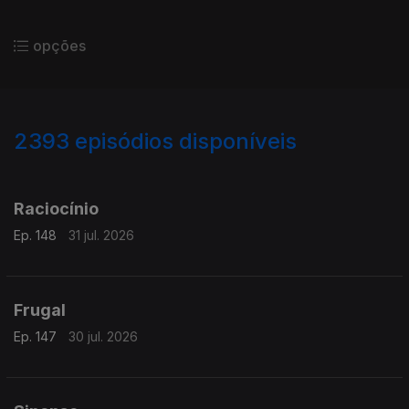
opções
2393
episódios disponíveis
941411
938613
934860
Raciocínio
Ep. 148
31 jul. 2026
Frugal
Ep. 147
30 jul. 2026