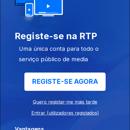
Ep. 130
07 jul. 2026
Fábula
Registe-se na RTP
Ep. 129
06 jul. 2026
Uma única conta para todo o
serviço público de media
Diamante
Ep. 128
03 jul. 2026
REGISTE-SE AGORA
Superstição
Ep. 127
02 jul. 2026
Quero registar-me mais tarde
Entrar (utilizadores registados)
Mosteiro
Vantagens