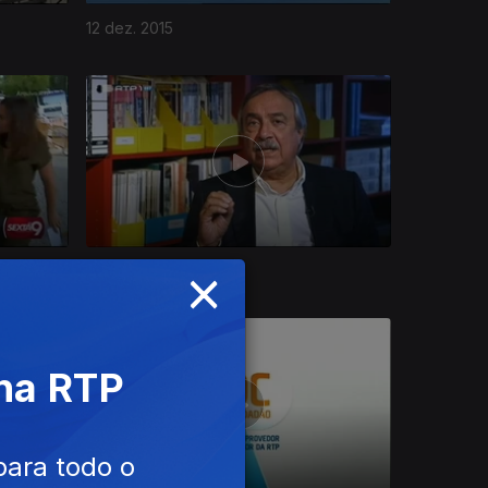
12 dez. 2015
×
15 nov. 2015
 na RTP
para todo o