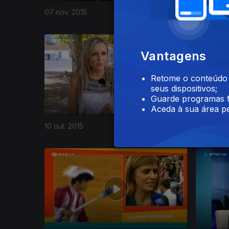
07 nov. 2015
31 out. 20
Vantagens
Retome o conteúdo a
seus dispositivos;
Guarde programas f
Aceda à sua área pe
10 out. 2015
03 out. 2