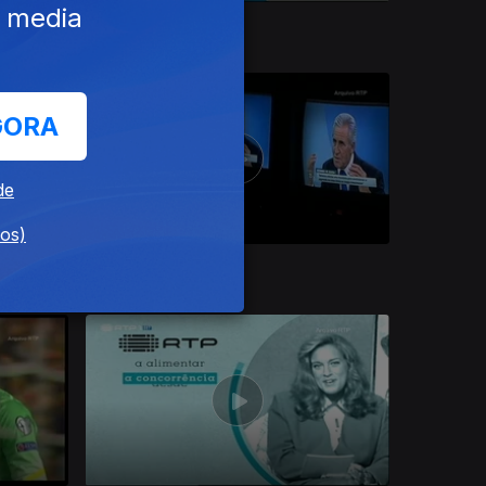
e media
17 out. 2015
GORA
de
dos)
19 set. 2015