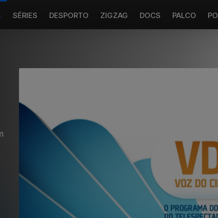
S
SÉRIES
DESPORTO
ZIGZAG
DOCS
PALCO
PO
m