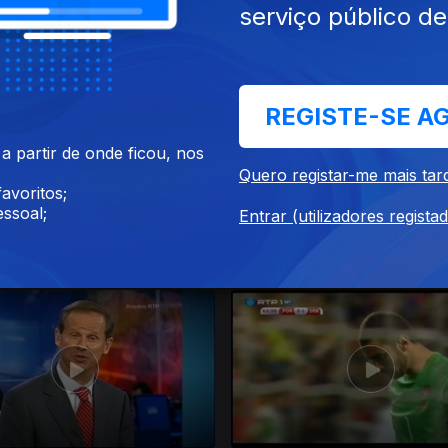
serviço público d
15
24 out. 2015
REGISTE-SE A
 partir de onde ficou, nos
Quero registar-me mais tar
avoritos;
ssoal;
Entrar (utilizadores regista
015
26 set. 2015