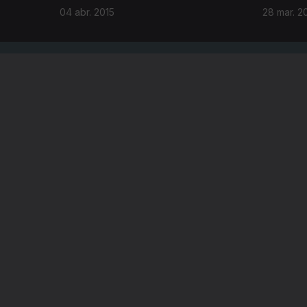
04 abr. 2015
28 mar. 2
NOTÍCIAS
DESPORT
TELEVIS
RÁDIO
RTP ARQ
RTP ENSI