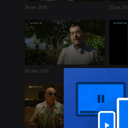
30 jan. 2016
23 jan. 20
05 dez. 2015
28 nov. 2
210305