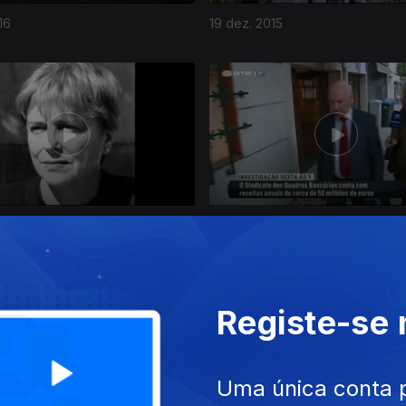
16
19 dez. 2015
015
21 nov. 2015
Registe-se
Uma única conta 