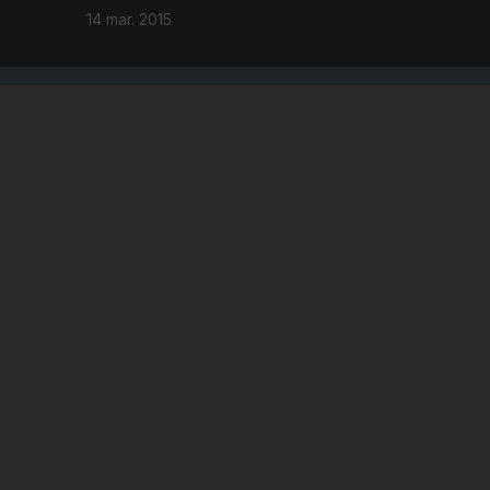
14 mar. 2015
A EMPRESA
CONSELHO GERAL INDEPENDENTE
CONSELHO DE OPINIÃO
VINTE
CONTRATO DE CONCESSÃO DO SERVIÇO
PÚBLICO DE RÁDIO E TELEVISÃO
RGPD
GESTÃO DAS DEFINIÇÕES DE COOKIES