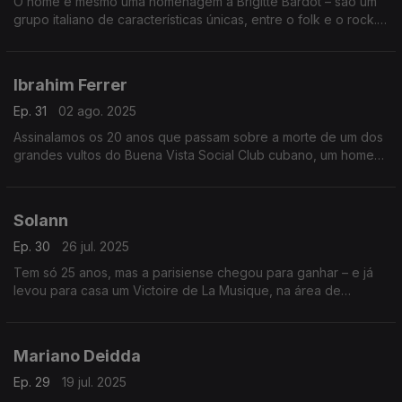
O nome é mesmo uma homenagem a Brigitte Bardot – são um
grupo italiano de características únicas, entre o folk e o rock.
Vamos conhecê-los no Bairro, que contempla também três
vozes femininas mexicanas.
Ibrahim Ferrer
Ep. 31
02 ago. 2025
Assinalamos os 20 anos que passam sobre a morte de um dos
grandes vultos do Buena Vista Social Club cubano, um homem
que só gravou em nome próprio depois dos 70 anos. Emissão
especial dançante.
Solann
Ep. 30
26 jul. 2025
Tem só 25 anos, mas a parisiense chegou para ganhar – e já
levou para casa um Victoire de La Musique, na área de
revelação. Apresentamo-la em pormenor, abrindo também
espaço a três pilares da música de Espanha.
Mariano Deidda
Ep. 29
19 jul. 2025