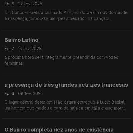
Ep. 8
22 fev. 2025
Um franco-israelista chamado Amir, surdo de um ouvido desde
a nascença, tornou-se um “peso pesado” da canção
francófona
Bairro Latino
Ep. 7
15 fev. 2025
a próxima hora será integralmente preenchida com vozes
femininas.
a presença de três grandes actrizes francesas
Ep. 6
08 fev. 2025
O lugar central desta emissão estará entregue a Lucio Battisti,
um homem que mudou a cara da música em Itália e que morreu
cedo demais. Assinale-se ainda a presença de três grandes
actrizes francesas, que também cantam.
O Bairro completa dez anos de existência