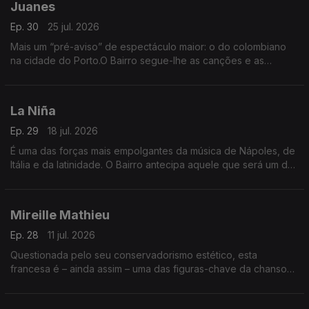
Juanes
Ep. 30
25 jul. 2026
Mais um “pré-aviso” de espectáculo maior: o do colombiano
na cidade do Porto.O Bairro segue-lhe as canções e as
parcerias, a vida e os êxitos, num capítulo especial, de novo
com “serviço ao público”.
La Niña
Ep. 29
18 jul. 2026
É uma das forças mais empolgantes da música de Nápoles, de
Itália e da latinidade. O Bairro antecipa aquele que será um dos
grandes concertos do Verão, no Festival de Sines, com
audição integral do disco Furèsta.
Mireille Mathieu
Ep. 28
11 jul. 2026
Questionada pelo seu conservadorismo estético, esta
francesa é – ainda assim – uma das figuras-chave da chanson.
O Bairro começa já a festejar a sua chegada aos 80 anos,
numa emissão virada para as memórias.