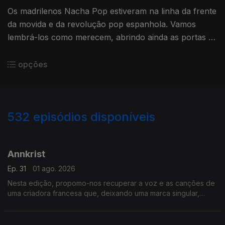
Os madrilenos Nacha Pop estiveram na linha da frente
da movida e da revolução pop espanhola. Vamos
lembrá-los como merecem, abrindo ainda as portas às
canções de Renaud entregues a quatro vozes
femininas.
opções
532
episódios disponíveis
927450
904203
890855
864134
852424
837489
812609
792216
778743
Annkrist
Ep. 31
01 ago. 2026
Nesta edição, propomo-nos recuperar a voz e as canções de
uma criadora francesa que, deixando uma marca singular,
desapareceu do mundo público das canções há quase 40
anos.