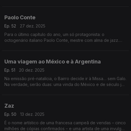
de abordar os quatro álbuns que a espanhola já editou, com
especial atenção para a obra-prima Lux.
Paolo Conte
Ep. 52
27 dez. 2025
Para o último capítulo do ano, um só protagonista: o
octogenário italiano Paolo Conte, mestre com alma de jazz.
Vamos percorrer o disco que o levou a um recital memorável,
no milanês Teatro alla Scala. Uma master class.
Uma viagem ao México e à Argentina
Ep. 51
20 dez. 2025
Na emissão pré-natalícia, o Bairro decide ir à Missa… sem Galo.
Na verdade, serão duas: uma vinda do México e de século já
distante, outra da Argentina, mais recente. O erudito encontra
o popular, num capítulo especial.
Zaz
Ep. 50
13 dez. 2025
É o nome artístico de uma francesa campeã de vendas – cinco
milhões de cópias confirmados – e uma artista de uma invulgar