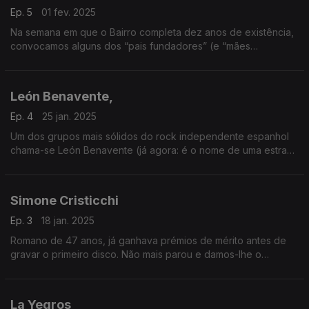
Ep. 5
01 fev. 2025
Na semana em que o Bairro completa dez anos de existência,
convocamos alguns dos “pais fundadores” (e “mães
fundadoras”, também) para uma emissão em que só cabe a
nata da nata. E contra feitos não há argumentos…
León Benavente,
Ep. 4
25 jan. 2025
Um dos grupos mais sólidos do rock independente espanhol
chama-se León Benavente (já agora: é o nome de uma estrada
que liga o Norte e o Sul do país) e vai estar em destaque esta
semana
Simone Cristicchi
Ep. 3
18 jan. 2025
Romano de 47 anos, já ganhava prémios de mérito antes de
gravar o primeiro disco. Não mais parou e damos-lhe o
destaque devido, criando mais uma fenda na muralha de
silêncio que se ergue à volta da música de Itália.
La Yegros