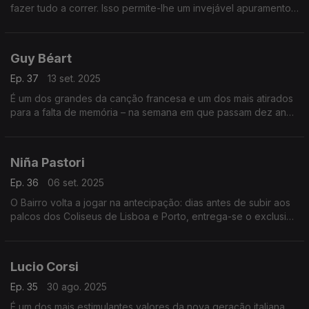
fazer tudo a correr. Isso permite-lhe um invejável apuramento
nas canções que estarão expostas no Bairro. Nas memórias,
revisitamos o bolero.
Guy Béart
Ep. 37
13 set. 2025
É um dos grandes da canção francesa e um dos mais atirados
para a falta de memória – na semana em que passam dez anos
sobre a sua morte, o Bairro recorda a sua vida e sublinha a sua
obra.
Niña Pastori
Ep. 36
06 set. 2025
O Bairro volta a jogar na antecipação: dias antes de subir aos
palcos dos Coliseus de Lisboa e Porto, entrega-se o exclusivo
desta emissão ao notável percurso de um dos expoentes do
flamenco moderno – mas não só.
Lucio Corsi
Ep. 35
30 ago. 2025
É um dos mais estimulantes valores da nova geração italiana,