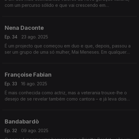
com um percurso sólido e que vai crescendo em
popularidade. Estará em foco no Bairro, que também destaca
o disco de Silvia Perez Cruz e Salvador Sobral.
Nena Daconte
Ep. 34
23 ago. 2025
É um projecto que começou em duo e que, depois, passou a
ser um grupo de uma só mulher, Mai Meneses. Em qualquer
das modalidades, Nena Daconte mantém-se na linha da frente
espanhola e está em avaliação no Bairro.
Françoise Fabian
Ep. 33
16 ago. 2025
É mais conhecida como actriz, mas a veterania trouxe-lhe o
desejo de se revelar também como cantora – e já leva dois
discos irrepreensíveis, gravados aos 85 e aos 90 anos,
respectivamente. Nunca é tarde…
Bandabardò
Ep. 32
09 ago. 2025