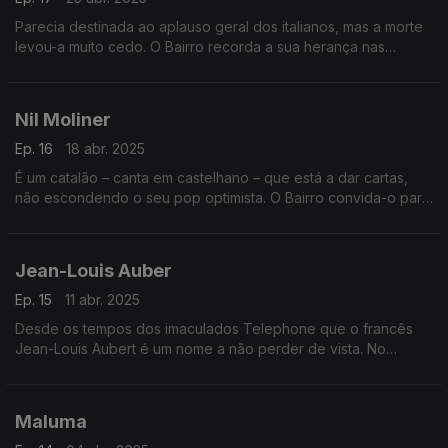
Parecia destinada ao aplauso geral dos italianos, mas a morte
levou-a muito cedo. O Bairro recorda a sua herança nas
canções. E revisita tributos a três grandes da francofonia
musical, em discos de tributo.
Nil Moliner
Ep. 16
18 abr. 2025
É um catalão – canta em castelhano – que está a dar cartas,
não escondendo o seu pop optimista. O Bairro convida-o para
o palco central. E junta uma saborosa viagem ao passado com
mestres dos boleros.
Jean-Louis Auber
Ep. 15
11 abr. 2025
Desde os tempos dos imaculados Telephone que o francês
Jean-Louis Aubert é um nome a não perder de vista. No
momento em que ele chega aos 70 anos, o Bairro passa-lhe a
pente fino a obra feita a solo.
Maluma