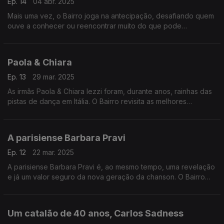
Ep. 14
04 abr. 2025
Mais uma vez, o Bairro joga na antecipação, desafiando quem
ouve a conhecer ou reencontrar muito do que pode
testemunhar no concerto lisboeta do colombiano Maluma, um
dos novos fenómenos da América Latina.
Paola & Chiara
Ep. 13
29 mar. 2025
As irmãs Paola & Chiara Iezzi foram, durante anos, rainhas das
pistas de dança em Itália. O Bairro revisita as melhores
canções das milanesas, e também se aventura com uns
misteriosos emissários vindos de França.
A parisiense Barbara Pravi
Ep. 12
22 mar. 2025
A parisiense Barbara Pravi é, ao mesmo tempo, uma revelação
e já um valor seguro da nova geração da chanson. O Bairro
centra nelas as atenções, sem esquecer três grupos que
ajudam à causa da modernidade espanhola.
Um catalão de 40 anos, Carlos Sadness