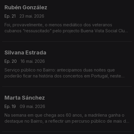
Rubén González
Ep. 21
23 mai. 2026
Foi, provavelmente, o menos mediático dos veteranos
cubanos “ressuscitado” pelo projecto Buena Vista Social Club.
Por ser pianista e não cantor. Mas, agora, o Bairro repõe a
justiça na música do grande Rubén González.
Silvana Estrada
Ep. 20
16 mai. 2026
Serviço público no Bairro: antecipamos duas noites que
poderão ficar na história dos concertos em Portugal, neste
ano de 2026: vamos ao encontro desta luminosa mexicana,
mostrando o que Lisboa e Porto vão ouvir.
Marta Sánchez
Ep. 19
09 mai. 2026
Na semana em que chega aos 60 anos, a madrilena ganha o
destaque no Bairro, a reflectir um percurso público de mais de
quatro décadas. Nos “complementos”, italianos e francófonos,
nada menos do que seis estreias.