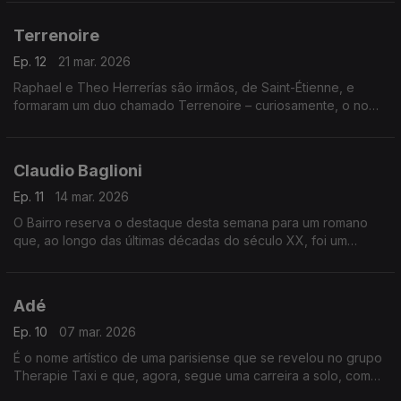
viaja pelos dourados anos ontem de Itália.
Terrenoire
Ep. 12
21 mar. 2026
Raphael e Theo Herrerías são irmãos, de Saint-Étienne, e
formaram um duo chamado Terrenoire – curiosamente, o nome
de um bairro daquela cidade francesa. Também estão
convocados grandes cantautores espanhóis.
Claudio Baglioni
Ep. 11
14 mar. 2026
O Bairro reserva o destaque desta semana para um romano
que, ao longo das últimas décadas do século XX, foi um
campeão de vendas e de recordes. Chama-se Claudio
Baglioni. Na pop francesa, há um regresso e uma estreia.
Adé
Ep. 10
07 mar. 2026
É o nome artístico de uma parisiense que se revelou no grupo
Therapie Taxi e que, agora, segue uma carreira a solo, com
particular eficácia no seu pop trabalhado. De Espanha,