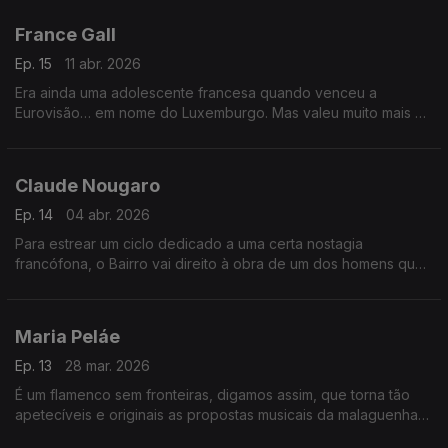
insólita incursão… no reggaeton.
France Gall
Ep. 15
11 abr. 2026
Era ainda uma adolescente francesa quando venceu a
Eurovisão… em nome do Luxemburgo. Mas valeu muito mais do
que uma canção, como se prova. Juntam-se-lhe damas de
Itália e grupos de Espanha.
Claude Nougaro
Ep. 14
04 abr. 2026
Para estrear um ciclo dedicado a uma certa nostagia
francófona, o Bairro vai direito à obra de um dos homens que
popularizou o jazz e o swing no hexágono. E ainda tem tempo
para cruzamentos inesperados.
Maria Peláe
Ep. 13
28 mar. 2026
É um flamenco sem fronteiras, digamos assim, que torna tão
apetecíveis e originais as propostas musicais da malaguenha
Maria Peláe, que estará em destaque no Bairro. Que também