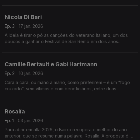
Cuevas. O nome artístico: Guitarricadelafuente. O Bairro não
perde tempo a mostrar e a avaliar os seus dois álbuns.
Nicola Di Bari
Ep. 3
17 jan. 2026
A ideia é tirar o pó às canções do veterano italiano, um dos
poucos a ganhar o Festival de San Remo em dois anos
consecutivos. Tudo o resto será, neste andamento, de tónica
feminina, castelhana ou francófona.
Camille Bertault e Gabi Hartmann
Ep. 2
10 jan. 2026
Cara a cara, ou mano a mano, como preferirem – é um “fogo
cruzado”, sem vítimas e com beneficiários, entre duas
parisienses. A paixão pelo jazz é comum. De resto, é descobrir
as diferenças.
Rosalía
Ep. 1
03 jan. 2026
Para abrir em alta 2026, o Bairro recupera o melhor do ano
anterior, que se resume numa palavra. Rosalía. A proposta é a