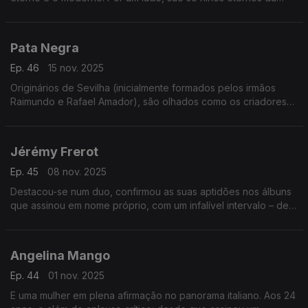
canção francófona. Por outro, nenhum deles chega no
original… nem em versão expectável. Surpresas...
Pata Negra
Ep. 46
15 nov. 2025
Originários de Sevilha (inicialmente formados pelos irmãos
Raimundo e Rafael Amador), são olhados como os criadores
do flamenco blues. É um universo que se alarga para a música
tradicional, como se demonstrará.
Jérémy Frerot
Ep. 45
08 nov. 2025
Destacou-se num duo, confirmou as suas aptidões nos álbuns
que assinou em nome próprio, com um infalível intervalo – de
três em três anos. Jérémy Frerot merece o destaque, para a
voz e para as canções que assina.
Angelina Mango
Ep. 44
01 nov. 2025
E uma mulher em plena afirmação no panorama italiano. Aos 24