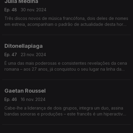
Julia Medina
Ep. 48
30 nov. 2024
Três discos novos de música francófona, dois deles de nomes
em estreia, acompanham o padrão de actualidade desta hora
do Bairro, em que a convidada central é a artista andaluza,
que volta a marcar pontos em 2024.
Ditonellapiaga
Ep. 47
23 nov. 2024
É uma das mais poderosas e consistentes revelações da cena
romana – aos 27 anos, já conquistou o seu lugar na linha da
frente italiana. E a pop ganhou uma personalidade sensual e
assertiva.
Gaetan Roussel
Ep. 46
16 nov. 2024
Cabe-lhe a liderança de dois grupos, integra um duo, assina
bandas sonoras e produções – este francês é um hiperactivo.
O Bairro reserva-lhe o palco principal para se conhecer
melhor a carreira a solo.