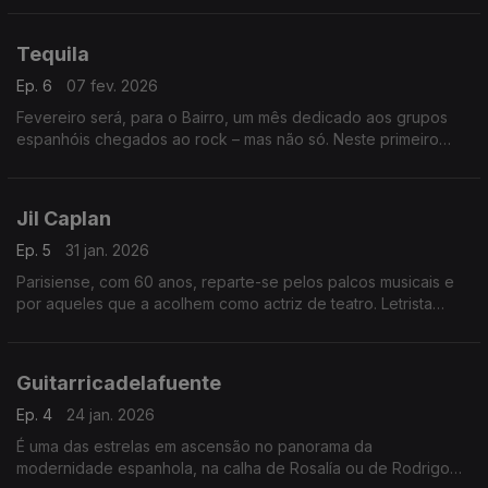
atravessaram quatro décadas… até 2025.
Tequila
Ep. 6
07 fev. 2026
Fevereiro será, para o Bairro, um mês dedicado aos grupos
espanhóis chegados ao rock – mas não só. Neste primeiro
andamento, entram em cena os pioneiros Tequila, de Madrid,
que duraram pouco, mas marcaram muito.
Jil Caplan
Ep. 5
31 jan. 2026
Parisiense, com 60 anos, reparte-se pelos palcos musicais e
por aqueles que a acolhem como actriz de teatro. Letrista
intensa e apaixonada, muda de estilo e de parceiros, mas não
perde gás – como fica agora demonstrado.
Guitarricadelafuente
Ep. 4
24 jan. 2026
É uma das estrelas em ascensão no panorama da
modernidade espanhola, na calha de Rosalía ou de Rodrigo