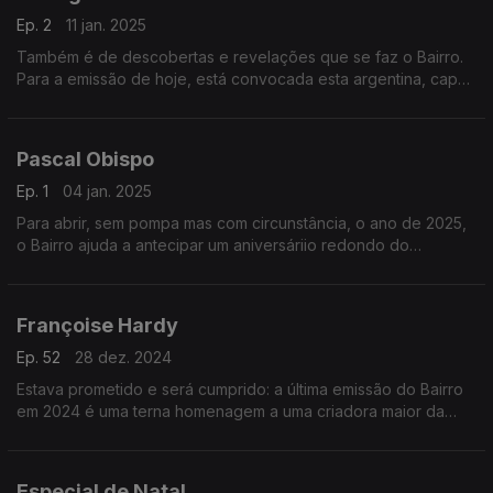
Ep. 2
11 jan. 2025
Também é de descobertas e revelações que se faz o Bairro.
Para a emissão de hoje, está convocada esta argentina, capaz
de juntar tradição e modernidade, e de pôr o seu país, mas
também a Europa, a dançar a compasso.
Pascal Obispo
Ep. 1
04 jan. 2025
Para abrir, sem pompa mas com circunstância, o ano de 2025,
o Bairro ajuda a antecipar um aniversáriio redondo do
compositor francês e produtor para muita gente, mas também
cantor em nome próprio.
Françoise Hardy
Ep. 52
28 dez. 2024
Estava prometido e será cumprido: a última emissão do Bairro
em 2024 é uma terna homenagem a uma criadora maior da
música francesa. Não é uma despedida, mas uma
oportunidade para lhe seguir os múltiplos passos.
Especial de Natal