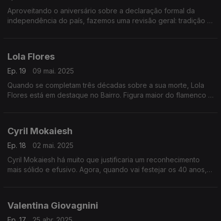
Aproveitando o aniversário sobre a declaração formal da
independência do país, fazemos uma revisão geral: tradição e
apostas recentes, sem esquecer o Buena Vista Social Club e a
Nueva Trova Cubana. Incentiva-se a dança.
Lola Flores
Ep. 19
09 mai. 2025
Quando se completam três décadas sobre a sua morte, Lola
Flores está em destaque no Bairro. Figura maior do flamenco e
da música andaluza, não vem sozinha: traz consigo a família,
toda virada às artes,e alguns amigos.
Cyril Mokaiesh
Ep. 18
02 mai. 2025
Cyril Mokaiesh há muito que justificaria um reconhecimento
mais sólido e efusivo. Agora, quando vai festejar os 40 anos, o
Bairro revisita com pormenor a obra deste parisiense,
incluindo alguns duetos notáveis.
Valentina Giovagnini
Ep. 17
25 abr. 2025