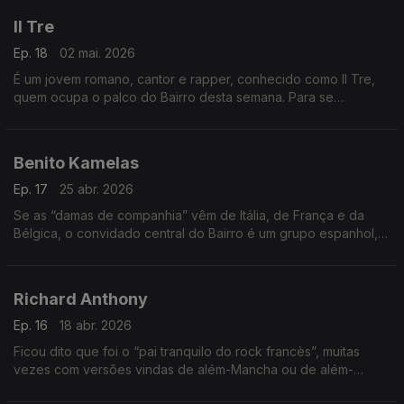
Il Tre
Ep. 18
02 mai. 2026
É um jovem romano, cantor e rapper, conhecido como Il Tre,
quem ocupa o palco do Bairro desta semana. Para se
conhecer um dos novos campeões de Itália. Atenção especial,
também, para o novo disco de Benjamin Biolay.
Benito Kamelas
Ep. 17
25 abr. 2026
Se as “damas de companhia” vêm de Itália, de França e da
Bélgica, o convidado central do Bairro é um grupo espanhol, e
de rock independente. Chama-se Benito Kamelas, tem
histórias para contar e canções para mostrar.
Richard Anthony
Ep. 16
18 abr. 2026
Ficou dito que foi o “pai tranquilo do rock francès”, muitas
vezes com versões vindas de além-Mancha ou de além-
Atlântico. É o que vamos tirar a limpo, com tempo para uma