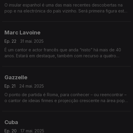
O insular espanhol é uma das mais recentes descobertas na
pop e na electrónica do país vizinho. Será primeira figura esta
semana, em que também se abordam quatro damas marcantes
na francofonia musical dos anos 60.
Marc Lavoine
Ep. 22
31 mai. 2025
É um cantor e actor francês que anda “nisto” há mais de 40
anos. Estará em destaque, também com recurso a quatro
duetos notáveis. A América Latina chega de Cuba, da
Argentina e do Uruguai, com três discos novos.
Gazzelle
Ep. 21
24 mai. 2025
O ponto de partida é Roma, para conhecer – ou reencontrar –
o cantor de ideias firmes e projecção crescente na área pop,
sem deixar de piscar o olho às pistas de dança. E ainda
estreamos três damas da francofonia.
Cuba
Ep. 20
17 mai. 2025