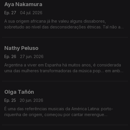
Aya Nakamura
Ep. 27
04 jul. 2026
A sua origem africana já lhe valeu alguns dissabores,
sobretudo ao nível das desconsiderações étnicas. Tal não a
impede de ser uma das actuais campeãs de vendas em
França, como se confirmará com vários exemplos.
Nathy Peluso
Ep. 26
27 jun. 2026
Argentina a viver em Espanha há muitos anos, é considerada
uma das mulheres transformadoras da música pop… em ambos
os países. Seguimos-lhe a voz e os desfechos, uma
irresistível, os outros inovadores.
Olga Tañón
Ep. 25
20 jun. 2026
É uma das referências musicais da América Latina: porto-
riquenha de origem, começou por cantar merengue
dominicano e não esconde a paixão pela Venezuela. O Bairro
vai com ela a todos os recantos.