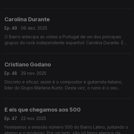
versatilidade. Esta semana, a emissão é integralmente cantada
no feminino… plural.
Carolina Durante
Ep. 49
06 dez. 2025
O Bairro antecipa as visitas a Portugal de um dos principais
grupos do rock independente espanhol: Carolina Durante. É
uma emissão dedicada ao quarteto de Madrid,com mergulhos
profundos nos seus três discos.
Cristiano Godano
Ep. 48
29 nov. 2025
Discreto e eficaz: assim é o compositor e guitarrista italiano,
líder do Grupo Marlene Kuntz. Desta vez, o rumo é o seu
trabalho a solo. Numa emissão com muito peso: Rosalá,
Vanessa Paradis, Karol G e Gloria Estefan.
E eis que chegamos aos 500
Ep. 47
22 nov. 2025
Festejamos a emissão número 500 do Bairro Latino, juntando o
eterno e o moderno. Por um lado, são só hinos eternos da