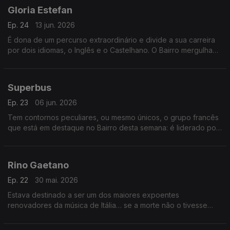
Gloria Estefan
Ep. 24
13 jun. 2026
É dona de um percurso extraordinário e divide a sua carreira
por dois idiomas, o Inglês e o Castelhano. O Bairro mergulha
nas canções da sua “magistratura de influência”, sempre com
sabor a Cuba.
Superbus
Ep. 23
06 jun. 2026
Tem contornos peculiares, ou mesmo únicos, o grupo francês
que está em destaque no Bairro desta semana: é liderado por
uma mulher, que canta, compõe e “marca os ritmos”. Pode
valer uma óptima surpresa.
Rino Gaetano
Ep. 22
30 mai. 2026
Estava destinado a ser um dos maiores expoentes
renovadores da música de Itália… se a morte não o tivesse
levado aos 30 anos. Esta semana o Bairro recupera Rino
Gaetano e faz desfilar as suas canções-chave.