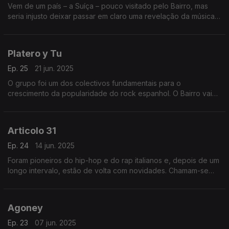
Vem de um país – a Suíça – pouco visitado pelo Bairro, mas
seria injusto deixar passar em claro uma revelação da música
francófona como Stéphane, a eleita de uma semana que
também conjuga o castelhano no feminino.
Platero y Tu
Ep. 25
21 jun. 2025
O grupo foi um dos colectivos fundamentais para o
crescimento da popularidade do rock espanhol. O Bairro vai
trazê-los de volta. Cabe ainda uma viagem no tempo, aos anos
de ouro da canzone italiana.
Articolo 31
Ep. 24
14 jun. 2025
Foram pioneiros do hip-hop e do rap italianos e, depois de um
longo intervalo, estão de volta com novidades. Chamam-se
Articolo 31 e ocupam o palco central, onde também passam
canções dos fillmes de Pedro Almodóvar.
Agoney
Ep. 23
07 jun. 2025