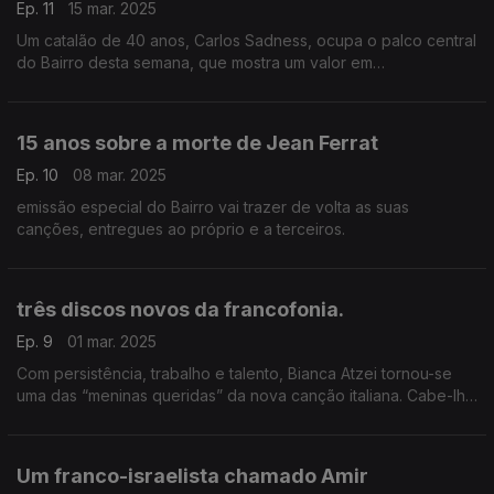
Ep. 11
15 mar. 2025
Um catalão de 40 anos, Carlos Sadness, ocupa o palco central
do Bairro desta semana, que mostra um valor em
ascensão,que canta em castelhano. Haverá ainda um bloco
com canções ligadas ao Maio de 68 parisiense.
15 anos sobre a morte de Jean Ferrat
Ep. 10
08 mar. 2025
emissão especial do Bairro vai trazer de volta as suas
canções, entregues ao próprio e a terceiros.
três discos novos da francofonia.
Ep. 9
01 mar. 2025
Com persistência, trabalho e talento, Bianca Atzei tornou-se
uma das “meninas queridas” da nova canção italiana. Cabe-lhe
o palco central do Bairro esta semana, em que estreamos três
discos novos da francofonia.
Um franco-israelista chamado Amir