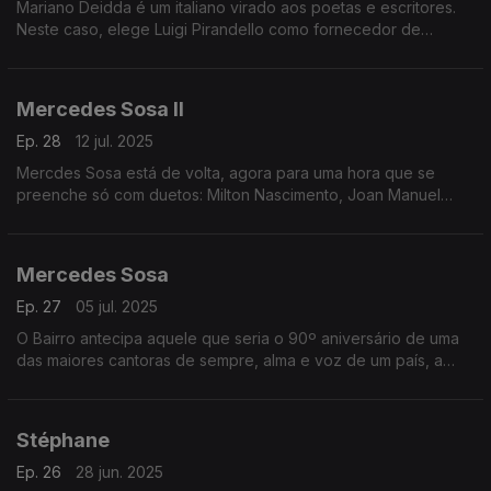
Mariano Deidda é um italiano virado aos poetas e escritores.
Neste caso, elege Luigi Pirandello como fornecedor de
palavras, num disco gravado e produzido em Portugal. A
dedicação é total, e vale a pena descobri-lo(s).
Mercedes Sosa II
Ep. 28
12 jul. 2025
Mercdes Sosa está de volta, agora para uma hora que se
preenche só com duetos: Milton Nascimento, Joan Manuel
Serrat, Lila Downs, Shakira e Jorge Drexler estão entre os que
ajudam ao segundo andamento da festa.
Mercedes Sosa
Ep. 27
05 jul. 2025
O Bairro antecipa aquele que seria o 90º aniversário de uma
das maiores cantoras de sempre, alma e voz de um país, a
Argentina. É com a enorme Mercedes Sosa que se abre a
primeira de duas emissões especialíssimas.
Stéphane
Ep. 26
28 jun. 2025