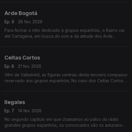
chegam três “ramos” da árvore do flamenco.
Arde Bogotá
Ep. 9
28 fev. 2026
Para fechar o mês dedicado a grupos espanhóis, o Bairro vai
até Cartagena, em busca do som e da atitude dos Arde
Bogotá, já com lugar marcado na primeira linha. Há tempo,
ainda, para juntar três duos vindos de França.
Celtas Cortos
Ep. 8
21 fev. 2026
Vêm de Valladolid, as figuras centrais deste terceiro compasso
reservado aos grupos espanhóis. No caso dos Celtas Cortos,
com elenco muito flutuante, às raízes celtas somam-se rock,
reggae, heavy metal e ska. Em pleno.
Ilegales
Ep. 7
14 fev. 2026
No segundo capítulo em que chamamos ao palco da rádio
grandes grupos espanhóis, os convocados são os asturianos
Ilegales, sempre liderados por Jorge Martinez, que