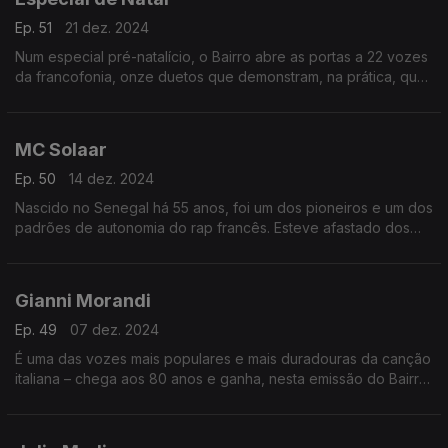
Ep. 51
21 dez. 2024
Num especial pré-natalício, o Bairro abre as portas a 22 vozes
da francofonia, onze duetos que demonstram, na prática, que
as diferenças estéticas e geracionais não resistem a canções
sem mancha. Uma prenda, em suma.
MC Solaar
Ep. 50
14 dez. 2024
Nascido no Senegal há 55 anos, foi um dos pioneiros e um dos
padrões de autonomia do rap francês. Esteve afastado dos
discos desde 2017, mas regressa em plena forma e o Bairro
recebe-lhe as novidades e as memórias.
Gianni Morandi
Ep. 49
07 dez. 2024
É uma das vozes mais populares e mais duradouras da canção
italiana – chega aos 80 anos e ganha, nesta emissão do Bairro,
o enquadramento de uma carreira de seis décadas e inúmeros
êxitos. E continua…