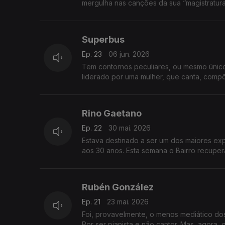
mergulha nas canções da sua “magistratura
Superbus
Ep. 23
06 jun. 2026
Tem contornos peculiares, ou mesmo único
liderado por uma mulher, que canta, compõ
Rino Gaetano
Ep. 22
30 mai. 2026
Estava destinado a ser um dos maiores exp
aos 30 anos. Esta semana o Bairro recuper
Rubén González
Ep. 21
23 mai. 2026
Foi, provavelmente, o menos mediático dos
Por ser pianista e não cantor. Mas, agora,