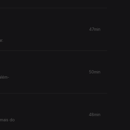
47min
r.
50min
além-
48min
 mais do