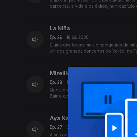
parcerias, a vida e os êxitos, num capítulo
La Niña
Ep. 29
18 jul. 2026
É uma das forças mais empolgantes da músic
um dos grandes concertos do Verão, no Fes
Mireille Mathieu
Ep. 28
11 jul. 2026
Questionada pelo seu conservadorismo esté
Bairro começa já a festejar a sua chegada
Aya Nakamura
Ep. 27
04 jul. 2026
A sua origem africana já lhe valeu alguns 