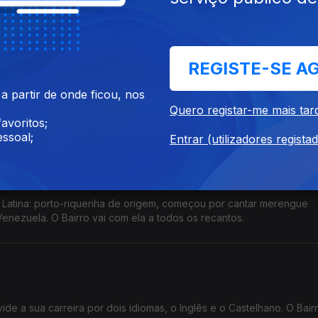
e vendas em França, como se confirmará com vários exemplos.
REGISTE-SE A
 partir de onde ficou, nos
nos, é considerada uma das mulheres transformadoras da música p
Quero registar-me mais tar
esfechos, uma irresistível, os outros inovadores.
avoritos;
ssoal;
Entrar (utilizadores regista
a Latina: porto-riquenha de origem, começou por cantar merengue
nezuela. O Bairro vai com ela a todos os recantos.
de a sua carreira por dois idiomas, o Inglês e o Castelhano. O Bair