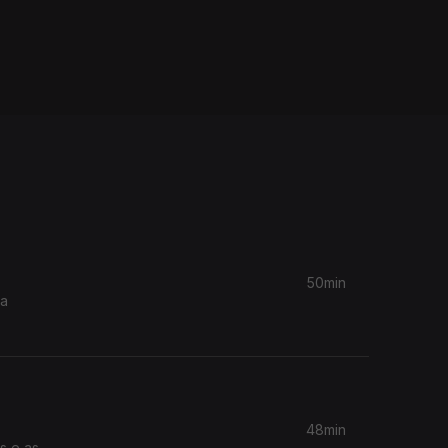
50min
ca
48min
s e as