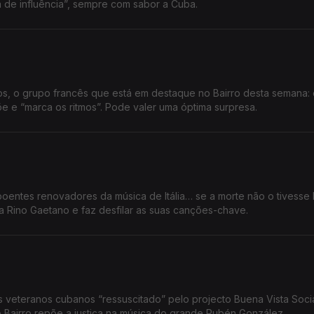
 de influência”, sempre com sabor a Cuba.
s, o grupo francês que está em destaque no Bairro desta semana: 
e e “marca os ritmos”. Pode valer uma óptima surpresa.
oentes renovadores da música de Itália… se a morte não o tivesse
a Rino Gaetano e faz desfilar as suas canções-chave.
 veteranos cubanos “ressuscitado” pelo projecto Buena Vista Socia
 o Bairro repõe a justiça na música do grande Rubén González.