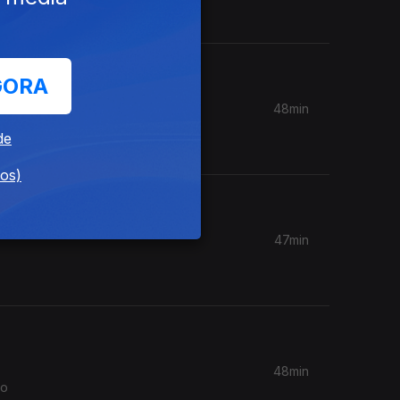
GORA
48min
op… em
de
dos)
47min
48min
ro