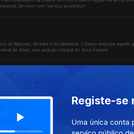
 especial, de novo com “serviço ao público”.
a de Nápoles, de Itália e da latinidade. O Bairro antecipa aquele 
tival de Sines, com audição integral do disco Furèsta.
tico, esta francesa é – ainda assim – uma das figuras-chave da c
 aos 80 anos, numa emissão virada para as memórias.
Registe-se
Uma única conta 
serviço público d
dissabores, sobretudo ao nível das desconsiderações étnicas. Tal n