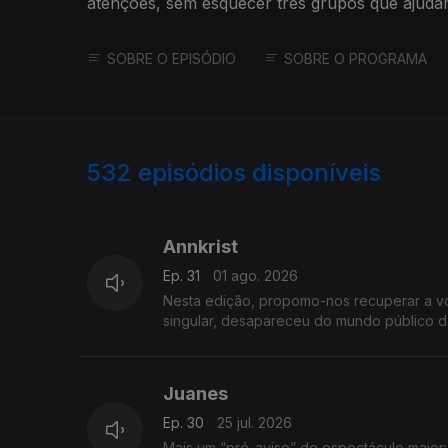
atenções, sem esquecer três grupos que ajud
espanhola.
SOBRE O EPISÓDIO
SOBRE O PROGRAMA
532
episódios disponíveis
927450
904203
Annkrist
Ep. 31
01 ago. 2026
Nesta edição, propomo-nos recuperar a v
singular, desapareceu do mundo público 
Juanes
Ep. 30
25 jul. 2026
Mais um “pré-aviso” de espectáculo maior