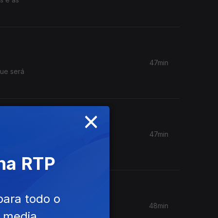
47min
que será
×
47min
hanson. O
 na RTP
para todo o
48min
e media
ão a