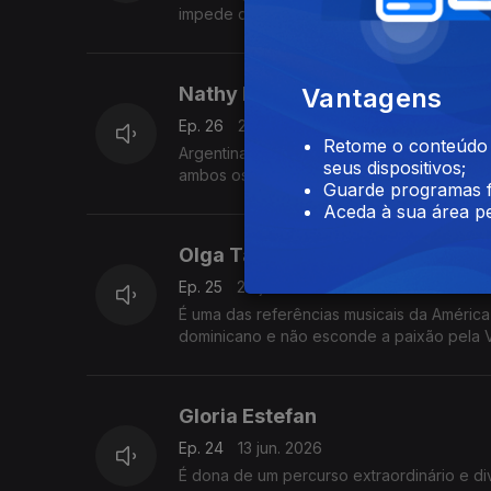
impede de ser uma das actuais campeãs d
Vantagens
Nathy Peluso
Ep. 26
27 jun. 2026
Retome o conteúdo a
Argentina a viver em Espanha há muitos a
seus dispositivos;
ambos os países. Seguimos-lhe a voz e os d
Guarde programas f
Aceda à sua área pe
Olga Tañón
Ep. 25
20 jun. 2026
É uma das referências musicais da Améric
dominicano e não esconde a paixão pela Ve
Gloria Estefan
Ep. 24
13 jun. 2026
É dona de um percurso extraordinário e divi