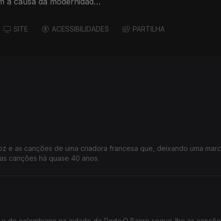
am à causa da modernidade
SITE
ACESSIBILIDADES
PARTILHA
oz e as canções de uma criadora francesa que, deixando uma mar
das canções há quase 40 anos.
: o do colombiano na cidade do Porto.O Bairro segue-lhe as cançõe