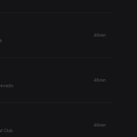
46min
é
48min
 levado
46min
l Club.