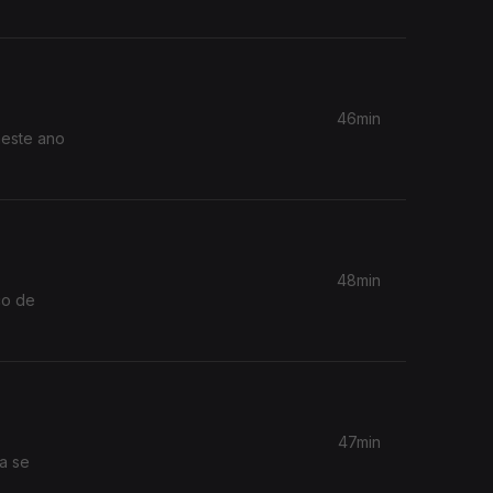
46min
neste ano
48min
co de
47min
a se