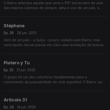
O Bairro antecipa aquele que seria o 90º aniversário de uma
das maiores cantoras de sempre, alma e voz de um país, a
Argentina. É com a enorme Mercedes Sosa que se abre a
primeira de duas emissões especialíssimas.
Stéphane
Ep. 26
28 jun. 2025
Vem de um país – a Suíça – pouco visitado pelo Bairro, mas
seria injusto deixar passar em claro uma revelação da música
francófona como Stéphane, a eleita de uma semana que
também conjuga o castelhano no feminino.
Platero y Tu
Ep. 25
21 jun. 2025
O grupo foi um dos colectivos fundamentais para o
crescimento da popularidade do rock espanhol. O Bairro vai
trazê-los de volta. Cabe ainda uma viagem no tempo, aos anos
de ouro da canzone italiana.
Articolo 31
Ep. 24
14 jun. 2025