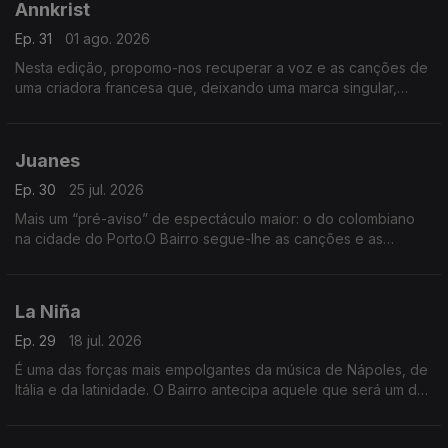
Annkrist
Ep. 31
01 ago. 2026
Nesta edição, propomo-nos recuperar a voz e as canções de
uma criadora francesa que, deixando uma marca singular,
desapareceu do mundo público das canções há quase 40
anos.
Juanes
Ep. 30
25 jul. 2026
Mais um “pré-aviso” de espectáculo maior: o do colombiano
na cidade do Porto.O Bairro segue-lhe as canções e as
parcerias, a vida e os êxitos, num capítulo especial, de novo
com “serviço ao público”.
La Niña
Ep. 29
18 jul. 2026
É uma das forças mais empolgantes da música de Nápoles, de
Itália e da latinidade. O Bairro antecipa aquele que será um dos
grandes concertos do Verão, no Festival de Sines, com
audição integral do disco Furèsta.