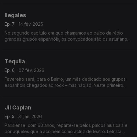
reggae, heavy metal e ska. Em pleno.
Ilegales
Ep. 7
14 fev. 2026
No segundo capítulo em que chamamos ao palco da rádio
grandes grupos espanhóis, os convocados são os asturianos
Ilegales, sempre liderados por Jorge Martinez, que
atravessaram quatro décadas… até 2025.
Tequila
Ep. 6
07 fev. 2026
Fevereiro será, para o Bairro, um mês dedicado aos grupos
espanhóis chegados ao rock – mas não só. Neste primeiro
andamento, entram em cena os pioneiros Tequila, de Madrid,
que duraram pouco, mas marcaram muito.
Jil Caplan
Ep. 5
31 jan. 2026
Parisiense, com 60 anos, reparte-se pelos palcos musicais e
por aqueles que a acolhem como actriz de teatro. Letrista