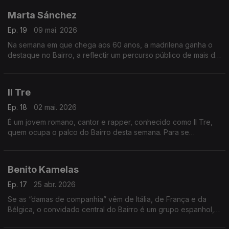
Marta Sánchez
Ep. 19
09 mai. 2026
Na semana em que chega aos 60 anos, a madrilena ganha o
destaque no Bairro, a reflectir um percurso público de mais de
quatro décadas. Nos “complementos”, italianos e francófonos,
nada menos do que seis estreias.
Il Tre
Ep. 18
02 mai. 2026
É um jovem romano, cantor e rapper, conhecido como Il Tre,
quem ocupa o palco do Bairro desta semana. Para se
conhecer um dos novos campeões de Itália. Atenção especial,
também, para o novo disco de Benjamin Biolay.
Benito Kamelas
Ep. 17
25 abr. 2026
Se as “damas de companhia” vêm de Itália, de França e da
Bélgica, o convidado central do Bairro é um grupo espanhol, e
de rock independente. Chama-se Benito Kamelas, tem