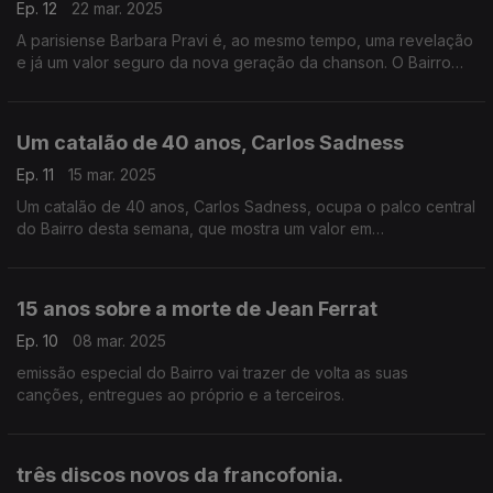
Ep. 12
22 mar. 2025
A parisiense Barbara Pravi é, ao mesmo tempo, uma revelação
e já um valor seguro da nova geração da chanson. O Bairro
centra nelas as atenções, sem esquecer três grupos que
ajudam à causa da modernidade espanhola.
Um catalão de 40 anos, Carlos Sadness
Ep. 11
15 mar. 2025
Um catalão de 40 anos, Carlos Sadness, ocupa o palco central
do Bairro desta semana, que mostra um valor em
ascensão,que canta em castelhano. Haverá ainda um bloco
com canções ligadas ao Maio de 68 parisiense.
15 anos sobre a morte de Jean Ferrat
Ep. 10
08 mar. 2025
emissão especial do Bairro vai trazer de volta as suas
canções, entregues ao próprio e a terceiros.
três discos novos da francofonia.