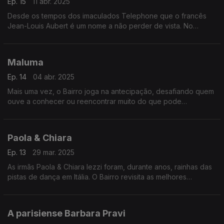
Ep. 15
11 abr. 2025
Desde os tempos dos imaculados Telephone que o francês
Jean-Louis Aubert é um nome a não perder de vista. No
momento em que ele chega aos 70 anos, o Bairro passa-lhe a
pente fino a obra feita a solo.
Maluma
Ep. 14
04 abr. 2025
Mais uma vez, o Bairro joga na antecipação, desafiando quem
ouve a conhecer ou reencontrar muito do que pode
testemunhar no concerto lisboeta do colombiano Maluma, um
dos novos fenómenos da América Latina.
Paola & Chiara
Ep. 13
29 mar. 2025
As irmãs Paola & Chiara Iezzi foram, durante anos, rainhas das
pistas de dança em Itália. O Bairro revisita as melhores
canções das milanesas, e também se aventura com uns
misteriosos emissários vindos de França.
A parisiense Barbara Pravi