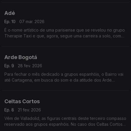
Baglioni. Na pop francesa, há um regresso e uma estreia.
Adé
Ep. 10
07 mar. 2026
É o nome artístico de uma parisiense que se revelou no grupo
Therapie Taxi e que, agora, segue uma carreira a solo, com
particular eficácia no seu pop trabalhado. De Espanha,
chegam três “ramos” da árvore do flamenco.
Arde Bogotá
Ep. 9
28 fev. 2026
Para fechar o mês dedicado a grupos espanhóis, o Bairro vai
até Cartagena, em busca do som e da atitude dos Arde
Bogotá, já com lugar marcado na primeira linha. Há tempo,
ainda, para juntar três duos vindos de França.
Celtas Cortos
Ep. 8
21 fev. 2026
Vêm de Valladolid, as figuras centrais deste terceiro compasso
reservado aos grupos espanhóis. No caso dos Celtas Cortos,
com elenco muito flutuante, às raízes celtas somam-se rock,