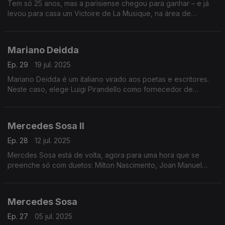
Tem só 25 anos, mas a parisiense chegou para ganhar – e já
levou para casa um Victoire de La Musique, na área de
revelação. Apresentamo-la em pormenor, abrindo também
espaço a três pilares da música de Espanha.
Mariano Deidda
Ep. 29
19 jul. 2025
Mariano Deidda é um italiano virado aos poetas e escritores.
Neste caso, elege Luigi Pirandello como fornecedor de
palavras, num disco gravado e produzido em Portugal. A
dedicação é total, e vale a pena descobri-lo(s).
Mercedes Sosa II
Ep. 28
12 jul. 2025
Mercdes Sosa está de volta, agora para uma hora que se
preenche só com duetos: Milton Nascimento, Joan Manuel
Serrat, Lila Downs, Shakira e Jorge Drexler estão entre os que
ajudam ao segundo andamento da festa.
Mercedes Sosa
Ep. 27
05 jul. 2025