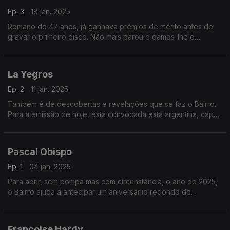
Ep. 3
18 jan. 2025
Romano de 47 anos, já ganhava prémios de mérito antes de
gravar o primeiro disco. Não mais parou e damos-lhe o
destaque devido, criando mais uma fenda na muralha de
silêncio que se ergue à volta da música de Itália.
La Yegros
Ep. 2
11 jan. 2025
Também é de descobertas e revelações que se faz o Bairro.
Para a emissão de hoje, está convocada esta argentina, capaz
de juntar tradição e modernidade, e de pôr o seu país, mas
também a Europa, a dançar a compasso.
Pascal Obispo
Ep. 1
04 jan. 2025
Para abrir, sem pompa mas com circunstância, o ano de 2025,
o Bairro ajuda a antecipar um aniversáriio redondo do
compositor francês e produtor para muita gente, mas também
cantor em nome próprio.
Françoise Hardy