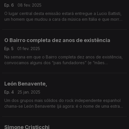
Ep. 6
08 fev. 2025
O lugar central desta emissão estará entregue a Lucio Battisti,
um homem que mudou a cara da música em Itália e que morreu
cedo demais. Assinale-se ainda a presença de três grandes
actrizes francesas, que também cantam.
O Bairro completa dez anos de existência
Ep. 5
01 fev. 2025
Na semana em que o Bairro completa dez anos de existência,
convocamos alguns dos “pais fundadores” (e “mães
fundadoras”, também) para uma emissão em que só cabe a
nata da nata. E contra feitos não há argumentos…
León Benavente,
Ep. 4
25 jan. 2025
Um dos grupos mais sólidos do rock independente espanhol
chama-se León Benavente (já agora: é o nome de uma estrada
que liga o Norte e o Sul do país) e vai estar em destaque esta
semana
Simone Cristicchi