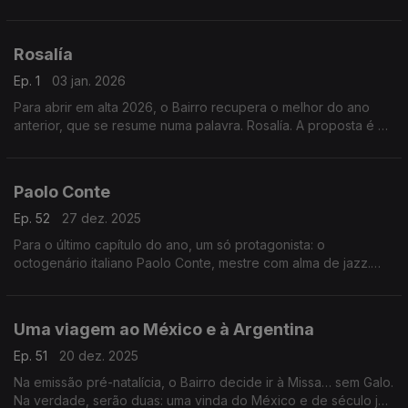
parisienses. A paixão pelo jazz é comum. De resto, é descobrir
as diferenças.
Rosalía
Ep. 1
03 jan. 2026
Para abrir em alta 2026, o Bairro recupera o melhor do ano
anterior, que se resume numa palavra. Rosalía. A proposta é a
de abordar os quatro álbuns que a espanhola já editou, com
especial atenção para a obra-prima Lux.
Paolo Conte
Ep. 52
27 dez. 2025
Para o último capítulo do ano, um só protagonista: o
octogenário italiano Paolo Conte, mestre com alma de jazz.
Vamos percorrer o disco que o levou a um recital memorável,
no milanês Teatro alla Scala. Uma master class.
Uma viagem ao México e à Argentina
Ep. 51
20 dez. 2025
Na emissão pré-natalícia, o Bairro decide ir à Missa… sem Galo.
Na verdade, serão duas: uma vinda do México e de século já