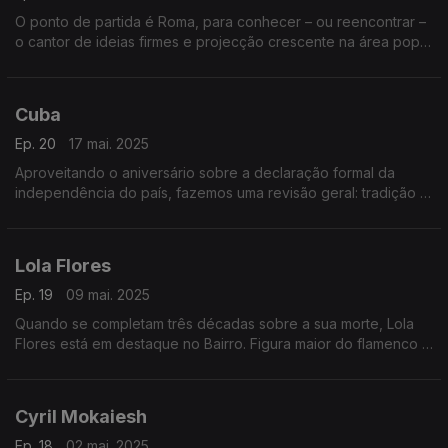
O ponto de partida é Roma, para conhecer – ou reencontrar –
o cantor de ideias firmes e projecção crescente na área pop,
sem deixar de piscar o olho às pistas de dança. E ainda
estreamos três damas da francofonia.
Cuba
Ep. 20
17 mai. 2025
Aproveitando o aniversário sobre a declaração formal da
independência do país, fazemos uma revisão geral: tradição e
apostas recentes, sem esquecer o Buena Vista Social Club e a
Nueva Trova Cubana. Incentiva-se a dança.
Lola Flores
Ep. 19
09 mai. 2025
Quando se completam três décadas sobre a sua morte, Lola
Flores está em destaque no Bairro. Figura maior do flamenco e
da música andaluza, não vem sozinha: traz consigo a família,
toda virada às artes,e alguns amigos.
Cyril Mokaiesh
Ep. 18
02 mai. 2025