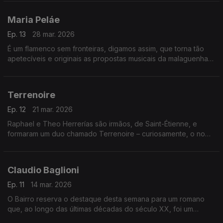
para cruzamentos inesperados.
Maria Peláe
Ep. 13
28 mar. 2026
É um flamenco sem fronteiras, digamos assim, que torna tão
apetecíveis e originais as propostas musicais da malaguenha
Maria Peláe, que estará em destaque no Bairro. Que também
viaja pelos dourados anos ontem de Itália.
Terrenoire
Ep. 12
21 mar. 2026
Raphael e Theo Herrerías são irmãos, de Saint-Étienne, e
formaram um duo chamado Terrenoire – curiosamente, o nome
de um bairro daquela cidade francesa. Também estão
convocados grandes cantautores espanhóis.
Claudio Baglioni
Ep. 11
14 mar. 2026
O Bairro reserva o destaque desta semana para um romano
que, ao longo das últimas décadas do século XX, foi um
campeão de vendas e de recordes. Chama-se Claudio