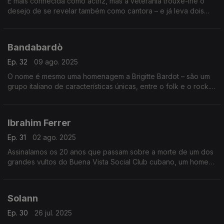
É mais conhecida como actriz, mas a veterania trouxe-lhe o
desejo de se revelar também como cantora – e já leva dois
discos irrepreensíveis, gravados aos 85 e aos 90 anos,
respectivamente. Nunca é tarde…
Bandabardò
Ep. 32
09 ago. 2025
O nome é mesmo uma homenagem a Brigitte Bardot – são um
grupo italiano de características únicas, entre o folk e o rock.
Vamos conhecê-los no Bairro, que contempla também três
vozes femininas mexicanas.
Ibrahim Ferrer
Ep. 31
02 ago. 2025
Assinalamos os 20 anos que passam sobre a morte de um dos
grandes vultos do Buena Vista Social Club cubano, um homem
que só gravou em nome próprio depois dos 70 anos. Emissão
especial dançante.
Solann
Ep. 30
26 jul. 2025