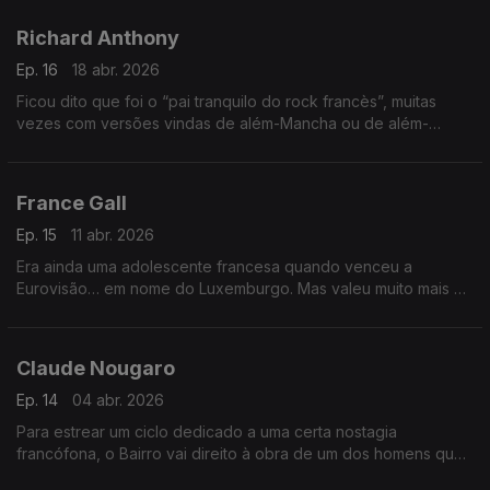
histórias para contar e canções para mostrar.
Richard Anthony
Ep. 16
18 abr. 2026
Ficou dito que foi o “pai tranquilo do rock francès”, muitas
vezes com versões vindas de além-Mancha ou de além-
Atlântico. É o que vamos tirar a limpo, com tempo para uma
insólita incursão… no reggaeton.
France Gall
Ep. 15
11 abr. 2026
Era ainda uma adolescente francesa quando venceu a
Eurovisão… em nome do Luxemburgo. Mas valeu muito mais do
que uma canção, como se prova. Juntam-se-lhe damas de
Itália e grupos de Espanha.
Claude Nougaro
Ep. 14
04 abr. 2026
Para estrear um ciclo dedicado a uma certa nostagia
francófona, o Bairro vai direito à obra de um dos homens que
popularizou o jazz e o swing no hexágono. E ainda tem tempo