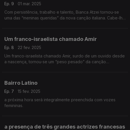
Ep. 9
01 mar. 2025
Com persistência, trabalho e talento, Bianca Atzei tornou-se
uma das “meninas queridas” da nova canção italiana. Cabe-lhe
o palco central do Bairro esta semana, em que estreamos três
discos novos da francofonia.
Um franco-israelista chamado Amir
Ep. 8
22 fev. 2025
Um franco-israelista chamado Amir, surdo de um ouvido desde
a nascença, tornou-se um “peso pesado” da canção
francófona
Bairro Latino
Ep. 7
15 fev. 2025
a próxima hora será integralmente preenchida com vozes
femininas.
a presença de três grandes actrizes francesas