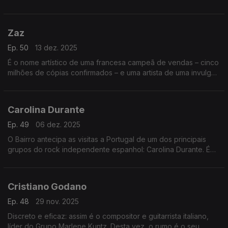
distante, outra da Argentina, mais recente. O erudito encontra
o popular, num capítulo especial.
Zaz
Ep. 50
13 dez. 2025
É o nome artístico de uma francesa campeã de vendas – cinco
milhões de cópias confirmados – e uma artista de uma invulgar
versatilidade. Esta semana, a emissão é integralmente cantada
no feminino… plural.
Carolina Durante
Ep. 49
06 dez. 2025
O Bairro antecipa as visitas a Portugal de um dos principais
grupos do rock independente espanhol: Carolina Durante. É
uma emissão dedicada ao quarteto de Madrid,com mergulhos
profundos nos seus três discos.
Cristiano Godano
Ep. 48
29 nov. 2025
Discreto e eficaz: assim é o compositor e guitarrista italiano,
líder do Grupo Marlene Kuntz. Desta vez, o rumo é o seu