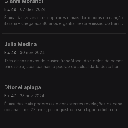
Gianni Morandi
Ep. 49
07 dez. 2024
É uma das vozes mais populares e mais duradouras da canção
italiana – chega aos 80 anos e ganha, nesta emissão do Bairro,
o enquadramento de uma carreira de seis décadas e inúmeros
êxitos. E continua…
Julia Medina
Ep. 48
30 nov. 2024
Três discos novos de música francófona, dois deles de nomes
em estreia, acompanham o padrão de actualidade desta hora
do Bairro, em que a convidada central é a artista andaluza,
que volta a marcar pontos em 2024.
Ditonellapiaga
Ep. 47
23 nov. 2024
É uma das mais poderosas e consistentes revelações da cena
romana – aos 27 anos, já conquistou o seu lugar na linha da
frente italiana. E a pop ganhou uma personalidade sensual e
assertiva.