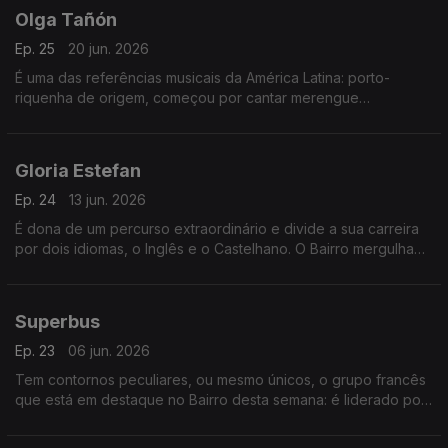
Olga Tañón
Ep. 25
20 jun. 2026
É uma das referências musicais da América Latina: porto-
riquenha de origem, começou por cantar merengue
dominicano e não esconde a paixão pela Venezuela. O Bairro
vai com ela a todos os recantos.
Gloria Estefan
Ep. 24
13 jun. 2026
É dona de um percurso extraordinário e divide a sua carreira
por dois idiomas, o Inglês e o Castelhano. O Bairro mergulha
nas canções da sua “magistratura de influência”, sempre com
sabor a Cuba.
Superbus
Ep. 23
06 jun. 2026
Tem contornos peculiares, ou mesmo únicos, o grupo francês
que está em destaque no Bairro desta semana: é liderado por
uma mulher, que canta, compõe e “marca os ritmos”. Pode
valer uma óptima surpresa.