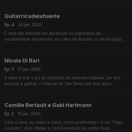
intensa e apaixonada, muda de estilo e de parceiros, mas não
perde gás – como fica agora demonstrado.
Guitarricadelafuente
Ep. 4
24 jan. 2026
É uma das estrelas em ascensão no panorama da
modernidade espanhola, na calha de Rosalía ou de Rodrigo
Cuevas. O nome artístico: Guitarricadelafuente. O Bairro não
perde tempo a mostrar e a avaliar os seus dois álbuns.
Nicola Di Bari
Ep. 3
17 jan. 2026
A ideia é tirar o pó às canções do veterano italiano, um dos
poucos a ganhar o Festival de San Remo em dois anos
consecutivos. Tudo o resto será, neste andamento, de tónica
feminina, castelhana ou francófona.
Camille Bertault e Gabi Hartmann
Ep. 2
10 jan. 2026
Cara a cara, ou mano a mano, como preferirem – é um “fogo
cruzado”, sem vítimas e com beneficiários, entre duas