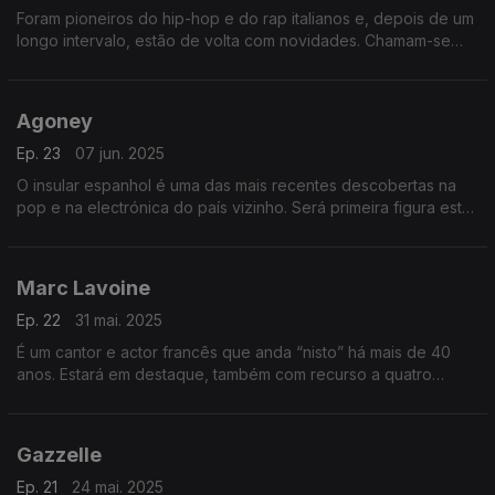
Foram pioneiros do hip-hop e do rap italianos e, depois de um
longo intervalo, estão de volta com novidades. Chamam-se
Articolo 31 e ocupam o palco central, onde também passam
canções dos fillmes de Pedro Almodóvar.
Agoney
Ep. 23
07 jun. 2025
O insular espanhol é uma das mais recentes descobertas na
pop e na electrónica do país vizinho. Será primeira figura esta
semana, em que também se abordam quatro damas marcantes
na francofonia musical dos anos 60.
Marc Lavoine
Ep. 22
31 mai. 2025
É um cantor e actor francês que anda “nisto” há mais de 40
anos. Estará em destaque, também com recurso a quatro
duetos notáveis. A América Latina chega de Cuba, da
Argentina e do Uruguai, com três discos novos.
Gazzelle
Ep. 21
24 mai. 2025