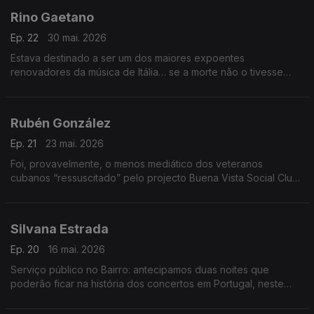
Rino Gaetano
Ep. 22
30 mai. 2026
Estava destinado a ser um dos maiores expoentes
renovadores da música de Itália… se a morte não o tivesse
levado aos 30 anos. Esta semana o Bairro recupera Rino
Gaetano e faz desfilar as suas canções-chave.
Rubén González
Ep. 21
23 mai. 2026
Foi, provavelmente, o menos mediático dos veteranos
cubanos “ressuscitado” pelo projecto Buena Vista Social Club.
Por ser pianista e não cantor. Mas, agora, o Bairro repõe a
justiça na música do grande Rubén González.
Silvana Estrada
Ep. 20
16 mai. 2026
Serviço público no Bairro: antecipamos duas noites que
poderão ficar na história dos concertos em Portugal, neste
ano de 2026: vamos ao encontro desta luminosa mexicana,
mostrando o que Lisboa e Porto vão ouvir.