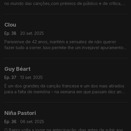
no mundo das canções,com prémios de público e de crítica,
para depois se desiludir com o universo musical.
Temporariamente, como vamos demonstrar.
Clou
Ep. 38
20 set. 2025
Parisiense de 42 anos, mantém a sensatez de não querer
fazer tudo a correr. Isso permite-lhe um invejável apuramento
nas canções que estarão expostas no Bairro. Nas memórias,
revisitamos o bolero.
Guy Béart
Ep. 37
13 set. 2025
É um dos grandes da canção francesa e um dos mais atirados
para a falta de memória – na semana em que passam dez anos
sobre a sua morte, o Bairro recorda a sua vida e sublinha a sua
obra.
Niña Pastori
Ep. 36
06 set. 2025
O Bairro volta a jogar na antecipação: dias antes de subir aos