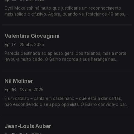
Cyril Mokaiesh há muito que justificaria um reconhecimento
mais sólido e efusivo. Agora, quando vai festejar os 40 anos, o
Bairro revisita com pormenor a obra deste parisiense,
incluindo alguns duetos notáveis.
Valentina Giovagnini
Ep. 17
25 abr. 2025
Parecia destinada ao aplauso geral dos italianos, mas a morte
levou-a muito cedo. O Bairro recorda a sua herança nas
canções. E revisita tributos a três grandes da francofonia
musical, em discos de tributo.
Nil Moliner
Ep. 16
18 abr. 2025
É um catalão – canta em castelhano – que está a dar cartas,
não escondendo o seu pop optimista. O Bairro convida-o para
o palco central. E junta uma saborosa viagem ao passado com
mestres dos boleros.
Jean-Louis Auber