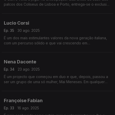
palcos dos Coliseus de Lisboa e Porto, entrega-se o exclusivo
desta emissão ao notável percurso de um dos expoentes do
flamenco moderno – mas não só.
Lucio Corsi
Ep. 35
30 ago. 2025
É um dos mais estimulantes valores da nova geração italiana,
com um percurso sólido e que vai crescendo em
popularidade. Estará em foco no Bairro, que também destaca
o disco de Silvia Perez Cruz e Salvador Sobral.
Nena Daconte
Ep. 34
23 ago. 2025
É um projecto que começou em duo e que, depois, passou a
ser um grupo de uma só mulher, Mai Meneses. Em qualquer
das modalidades, Nena Daconte mantém-se na linha da frente
espanhola e está em avaliação no Bairro.
Françoise Fabian
Ep. 33
16 ago. 2025