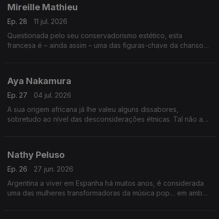
Mireille Mathieu
Ep. 28
11 jul. 2026
Questionada pelo seu conservadorismo estético, esta
francesa é – ainda assim – uma das figuras-chave da chanson.
O Bairro começa já a festejar a sua chegada aos 80 anos,
numa emissão virada para as memórias.
Aya Nakamura
Ep. 27
04 jul. 2026
A sua origem africana já lhe valeu alguns dissabores,
sobretudo ao nível das desconsiderações étnicas. Tal não a
impede de ser uma das actuais campeãs de vendas em
França, como se confirmará com vários exemplos.
Nathy Peluso
Ep. 26
27 jun. 2026
Argentina a viver em Espanha há muitos anos, é considerada
uma das mulheres transformadoras da música pop… em ambos
os países. Seguimos-lhe a voz e os desfechos, uma
irresistível, os outros inovadores.