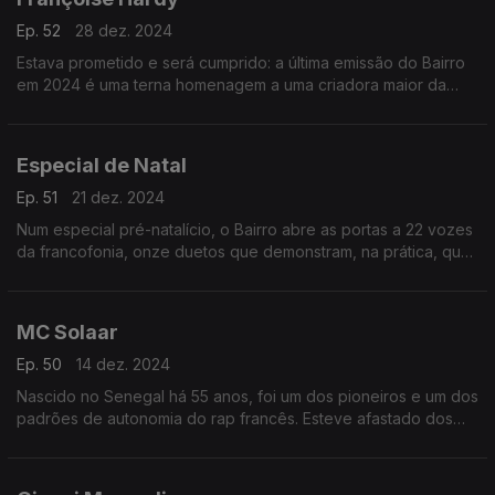
Ep. 52
28 dez. 2024
Estava prometido e será cumprido: a última emissão do Bairro
em 2024 é uma terna homenagem a uma criadora maior da
música francesa. Não é uma despedida, mas uma
oportunidade para lhe seguir os múltiplos passos.
Especial de Natal
Ep. 51
21 dez. 2024
Num especial pré-natalício, o Bairro abre as portas a 22 vozes
da francofonia, onze duetos que demonstram, na prática, que
as diferenças estéticas e geracionais não resistem a canções
sem mancha. Uma prenda, em suma.
MC Solaar
Ep. 50
14 dez. 2024
Nascido no Senegal há 55 anos, foi um dos pioneiros e um dos
padrões de autonomia do rap francês. Esteve afastado dos
discos desde 2017, mas regressa em plena forma e o Bairro
recebe-lhe as novidades e as memórias.