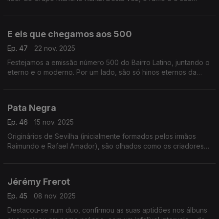
trabalho a solo. Numa emissão com muito peso: Rosalá,
Vanessa Paradis, Karol G e Gloria Estefan.
E eis que chegamos aos 500
Ep. 47
22 nov. 2025
Festejamos a emissão número 500 do Bairro Latino, juntando o
eterno e o moderno. Por um lado, são só hinos eternos da
canção francófona. Por outro, nenhum deles chega no
original… nem em versão expectável. Surpresas...
Pata Negra
Ep. 46
15 nov. 2025
Originários de Sevilha (inicialmente formados pelos irmãos
Raimundo e Rafael Amador), são olhados como os criadores
do flamenco blues. É um universo que se alarga para a música
tradicional, como se demonstrará.
Jérémy Frerot
Ep. 45
08 nov. 2025
Destacou-se num duo, confirmou as suas aptidões nos álbuns