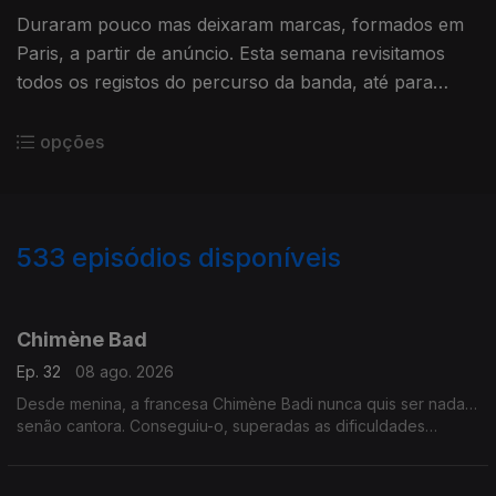
Duraram pouco mas deixaram marcas, formados em
Paris, a partir de anúncio. Esta semana revisitamos
todos os registos do percurso da banda, até para
demonstrar que, se calhar, acabaram antes de tempo.
opções
533
episódios disponíveis
927448
911476
890854
864135
852423
839085
820307
796857
778741
Chimène Bad
Ep. 32
08 ago. 2026
Desde menina, a francesa Chimène Badi nunca quis ser nada…
senão cantora. Conseguiu-o, superadas as dificuldades
iniciais, com uma voz poderosa, própria para gospel e soul.
Também se evoca a sublime Lhasa de Sela.