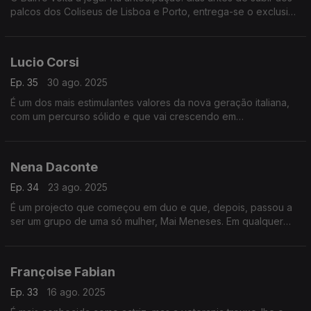
palcos dos Coliseus de Lisboa e Porto, entrega-se o exclusivo
desta emissão ao notável percurso de um dos expoentes do
flamenco moderno – mas não só.
Lucio Corsi
Ep. 35
30 ago. 2025
É um dos mais estimulantes valores da nova geração italiana,
com um percurso sólido e que vai crescendo em
popularidade. Estará em foco no Bairro, que também destaca
o disco de Silvia Perez Cruz e Salvador Sobral.
Nena Daconte
Ep. 34
23 ago. 2025
É um projecto que começou em duo e que, depois, passou a
ser um grupo de uma só mulher, Mai Meneses. Em qualquer
das modalidades, Nena Daconte mantém-se na linha da frente
espanhola e está em avaliação no Bairro.
Françoise Fabian
Ep. 33
16 ago. 2025