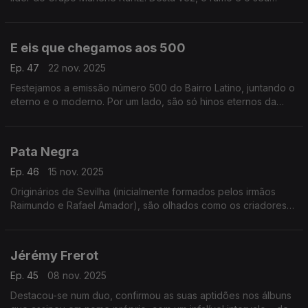
trabalho a solo. Numa emissão com muito peso: Rosalá,
Vanessa Paradis, Karol G e Gloria Estefan.
E eis que chegamos aos 500
Ep. 47
22 nov. 2025
Festejamos a emissão número 500 do Bairro Latino, juntando o
eterno e o moderno. Por um lado, são só hinos eternos da
canção francófona. Por outro, nenhum deles chega no
original… nem em versão expectável. Surpresas...
Pata Negra
Ep. 46
15 nov. 2025
Originários de Sevilha (inicialmente formados pelos irmãos
Raimundo e Rafael Amador), são olhados como os criadores
do flamenco blues. É um universo que se alarga para a música
tradicional, como se demonstrará.
Jérémy Frerot
Ep. 45
08 nov. 2025
Destacou-se num duo, confirmou as suas aptidões nos álbuns