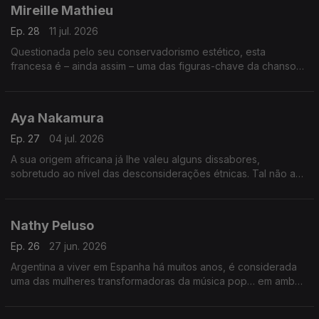
Mireille Mathieu
Ep. 28
11 jul. 2026
Questionada pelo seu conservadorismo estético, esta
francesa é – ainda assim – uma das figuras-chave da chanson.
O Bairro começa já a festejar a sua chegada aos 80 anos,
numa emissão virada para as memórias.
Aya Nakamura
Ep. 27
04 jul. 2026
A sua origem africana já lhe valeu alguns dissabores,
sobretudo ao nível das desconsiderações étnicas. Tal não a
impede de ser uma das actuais campeãs de vendas em
França, como se confirmará com vários exemplos.
Nathy Peluso
Ep. 26
27 jun. 2026
Argentina a viver em Espanha há muitos anos, é considerada
uma das mulheres transformadoras da música pop… em ambos
os países. Seguimos-lhe a voz e os desfechos, uma
irresistível, os outros inovadores.