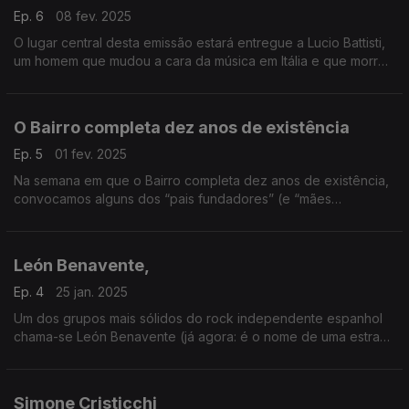
Ep. 6
08 fev. 2025
O lugar central desta emissão estará entregue a Lucio Battisti,
um homem que mudou a cara da música em Itália e que morreu
cedo demais. Assinale-se ainda a presença de três grandes
actrizes francesas, que também cantam.
O Bairro completa dez anos de existência
Ep. 5
01 fev. 2025
Na semana em que o Bairro completa dez anos de existência,
convocamos alguns dos “pais fundadores” (e “mães
fundadoras”, também) para uma emissão em que só cabe a
nata da nata. E contra feitos não há argumentos…
León Benavente,
Ep. 4
25 jan. 2025
Um dos grupos mais sólidos do rock independente espanhol
chama-se León Benavente (já agora: é o nome de uma estrada
que liga o Norte e o Sul do país) e vai estar em destaque esta
semana
Simone Cristicchi