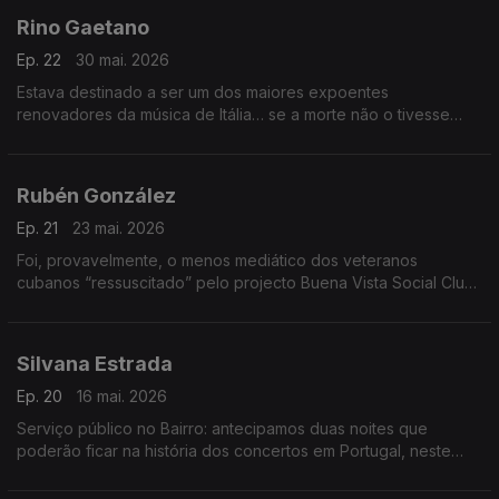
Rino Gaetano
Ep. 22
30 mai. 2026
Estava destinado a ser um dos maiores expoentes
renovadores da música de Itália… se a morte não o tivesse
levado aos 30 anos. Esta semana o Bairro recupera Rino
Gaetano e faz desfilar as suas canções-chave.
Rubén González
Ep. 21
23 mai. 2026
Foi, provavelmente, o menos mediático dos veteranos
cubanos “ressuscitado” pelo projecto Buena Vista Social Club.
Por ser pianista e não cantor. Mas, agora, o Bairro repõe a
justiça na música do grande Rubén González.
Silvana Estrada
Ep. 20
16 mai. 2026
Serviço público no Bairro: antecipamos duas noites que
poderão ficar na história dos concertos em Portugal, neste
ano de 2026: vamos ao encontro desta luminosa mexicana,
mostrando o que Lisboa e Porto vão ouvir.