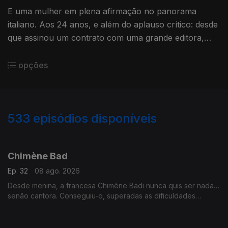
E uma mulher em plena afirmação no panorama
italiano. Aos 24 anos, e além do aplauso crítico: desde
que assinou um contrato com uma grande editora,
todos os discos renderam Ouro ou Platina. Vamos
perceber porquê.
opções
533
episódios disponíveis
927448
911476
890854
864135
852423
839085
820307
796857
778741
Chimène Bad
Ep. 32
08 ago. 2026
Desde menina, a francesa Chimène Badi nunca quis ser nada…
senão cantora. Conseguiu-o, superadas as dificuldades
iniciais, com uma voz poderosa, própria para gospel e soul.
Também se evoca a sublime Lhasa de Sela.