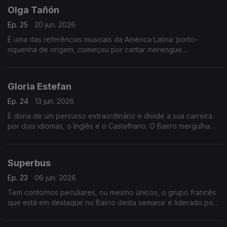
Olga Tañón
Ep. 25
20 jun. 2026
É uma das referências musicais da América Latina: porto-
riquenha de origem, começou por cantar merengue
dominicano e não esconde a paixão pela Venezuela. O Bairro
vai com ela a todos os recantos.
Gloria Estefan
Ep. 24
13 jun. 2026
É dona de um percurso extraordinário e divide a sua carreira
por dois idiomas, o Inglês e o Castelhano. O Bairro mergulha
nas canções da sua “magistratura de influência”, sempre com
sabor a Cuba.
Superbus
Ep. 23
06 jun. 2026
Tem contornos peculiares, ou mesmo únicos, o grupo francês
que está em destaque no Bairro desta semana: é liderado por
uma mulher, que canta, compõe e “marca os ritmos”. Pode
valer uma óptima surpresa.