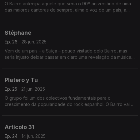
O Bairro antecipa aquele que seria o 90º aniversário de uma
das maiores cantoras de sempre, alma e voz de um país, a
Argentina. É com a enorme Mercedes Sosa que se abre a
primeira de duas emissões especialíssimas.
Stéphane
Ep. 26
28 jun. 2025
Vem de um país – a Suíça – pouco visitado pelo Bairro, mas
seria injusto deixar passar em claro uma revelação da música
francófona como Stéphane, a eleita de uma semana que
também conjuga o castelhano no feminino.
Platero y Tu
Ep. 25
21 jun. 2025
O grupo foi um dos colectivos fundamentais para o
crescimento da popularidade do rock espanhol. O Bairro vai
trazê-los de volta. Cabe ainda uma viagem no tempo, aos anos
de ouro da canzone italiana.
Articolo 31
Ep. 24
14 jun. 2025