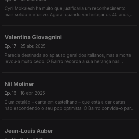
Cyril Mokaiesh há muito que justificaria um reconhecimento
mais sólido e efusivo. Agora, quando vai festejar os 40 anos, o
Bairro revisita com pormenor a obra deste parisiense,
incluindo alguns duetos notáveis.
Valentina Giovagnini
Ep. 17
25 abr. 2025
Parecia destinada ao aplauso geral dos italianos, mas a morte
levou-a muito cedo. O Bairro recorda a sua herança nas
canções. E revisita tributos a três grandes da francofonia
musical, em discos de tributo.
Nil Moliner
Ep. 16
18 abr. 2025
É um catalão – canta em castelhano – que está a dar cartas,
não escondendo o seu pop optimista. O Bairro convida-o para
o palco central. E junta uma saborosa viagem ao passado com
mestres dos boleros.
Jean-Louis Auber