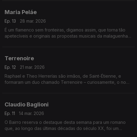
para cruzamentos inesperados.
Maria Peláe
Ep. 13
28 mar. 2026
É um flamenco sem fronteiras, digamos assim, que torna tão
apetecíveis e originais as propostas musicais da malaguenha
Maria Peláe, que estará em destaque no Bairro. Que também
viaja pelos dourados anos ontem de Itália.
Terrenoire
Ep. 12
21 mar. 2026
Raphael e Theo Herrerías são irmãos, de Saint-Étienne, e
formaram um duo chamado Terrenoire – curiosamente, o nome
de um bairro daquela cidade francesa. Também estão
convocados grandes cantautores espanhóis.
Claudio Baglioni
Ep. 11
14 mar. 2026
O Bairro reserva o destaque desta semana para um romano
que, ao longo das últimas décadas do século XX, foi um
campeão de vendas e de recordes. Chama-se Claudio