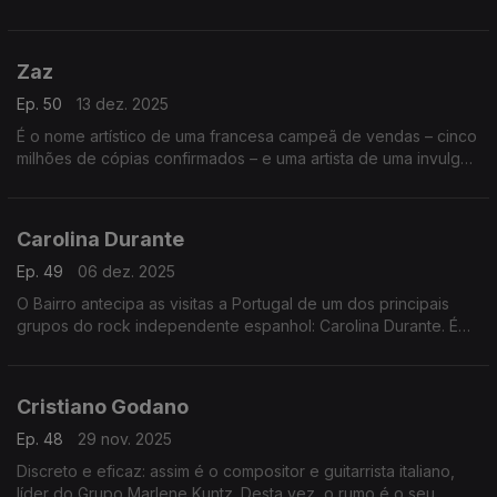
distante, outra da Argentina, mais recente. O erudito encontra
o popular, num capítulo especial.
Zaz
Ep. 50
13 dez. 2025
É o nome artístico de uma francesa campeã de vendas – cinco
milhões de cópias confirmados – e uma artista de uma invulgar
versatilidade. Esta semana, a emissão é integralmente cantada
no feminino… plural.
Carolina Durante
Ep. 49
06 dez. 2025
O Bairro antecipa as visitas a Portugal de um dos principais
grupos do rock independente espanhol: Carolina Durante. É
uma emissão dedicada ao quarteto de Madrid,com mergulhos
profundos nos seus três discos.
Cristiano Godano
Ep. 48
29 nov. 2025
Discreto e eficaz: assim é o compositor e guitarrista italiano,
líder do Grupo Marlene Kuntz. Desta vez, o rumo é o seu