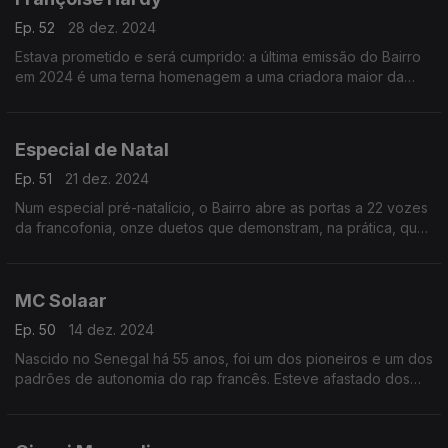
Ep. 52
28 dez. 2024
Estava prometido e será cumprido: a última emissão do Bairro
em 2024 é uma terna homenagem a uma criadora maior da
música francesa. Não é uma despedida, mas uma
oportunidade para lhe seguir os múltiplos passos.
Especial de Natal
Ep. 51
21 dez. 2024
Num especial pré-natalício, o Bairro abre as portas a 22 vozes
da francofonia, onze duetos que demonstram, na prática, que
as diferenças estéticas e geracionais não resistem a canções
sem mancha. Uma prenda, em suma.
MC Solaar
Ep. 50
14 dez. 2024
Nascido no Senegal há 55 anos, foi um dos pioneiros e um dos
padrões de autonomia do rap francês. Esteve afastado dos
discos desde 2017, mas regressa em plena forma e o Bairro
recebe-lhe as novidades e as memórias.