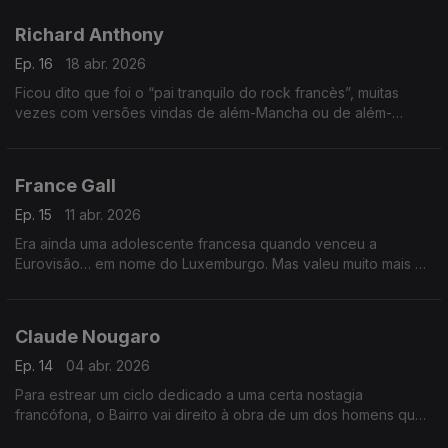
histórias para contar e canções para mostrar.
Richard Anthony
Ep. 16
18 abr. 2026
Ficou dito que foi o “pai tranquilo do rock francès”, muitas
vezes com versões vindas de além-Mancha ou de além-
Atlântico. É o que vamos tirar a limpo, com tempo para uma
insólita incursão… no reggaeton.
France Gall
Ep. 15
11 abr. 2026
Era ainda uma adolescente francesa quando venceu a
Eurovisão… em nome do Luxemburgo. Mas valeu muito mais do
que uma canção, como se prova. Juntam-se-lhe damas de
Itália e grupos de Espanha.
Claude Nougaro
Ep. 14
04 abr. 2026
Para estrear um ciclo dedicado a uma certa nostagia
francófona, o Bairro vai direito à obra de um dos homens que
popularizou o jazz e o swing no hexágono. E ainda tem tempo