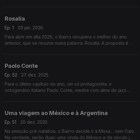
parisienses. A paixão pelo jazz é comum. De resto, é descobrir
as diferenças.
Rosalía
Ep. 1
03 jan. 2026
Para abrir em alta 2026, o Bairro recupera o melhor do ano
anterior, que se resume numa palavra. Rosalía. A proposta é a
de abordar os quatro álbuns que a espanhola já editou, com
especial atenção para a obra-prima Lux.
Paolo Conte
Ep. 52
27 dez. 2025
Para o último capítulo do ano, um só protagonista: o
octogenário italiano Paolo Conte, mestre com alma de jazz.
Vamos percorrer o disco que o levou a um recital memorável,
no milanês Teatro alla Scala. Uma master class.
Uma viagem ao México e à Argentina
Ep. 51
20 dez. 2025
Na emissão pré-natalícia, o Bairro decide ir à Missa… sem Galo.
Na verdade, serão duas: uma vinda do México e de século já