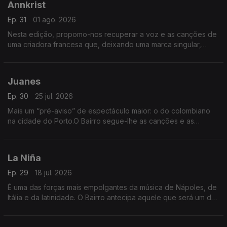
Annkrist
Ep. 31
01 ago. 2026
Nesta edição, propomo-nos recuperar a voz e as canções de
uma criadora francesa que, deixando uma marca singular,
desapareceu do mundo público das canções há quase 40
anos.
Juanes
Ep. 30
25 jul. 2026
Mais um “pré-aviso” de espectáculo maior: o do colombiano
na cidade do Porto.O Bairro segue-lhe as canções e as
parcerias, a vida e os êxitos, num capítulo especial, de novo
com “serviço ao público”.
La Niña
Ep. 29
18 jul. 2026
É uma das forças mais empolgantes da música de Nápoles, de
Itália e da latinidade. O Bairro antecipa aquele que será um dos
grandes concertos do Verão, no Festival de Sines, com
audição integral do disco Furèsta.