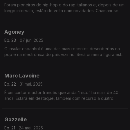
Foram pioneiros do hip-hop e do rap italianos e, depois de um
longo intervalo, estão de volta com novidades. Chamam-se
Articolo 31 e ocupam o palco central, onde também passam
canções dos fillmes de Pedro Almodóvar.
Agoney
Ep. 23
07 jun. 2025
O insular espanhol é uma das mais recentes descobertas na
pop e na electrónica do país vizinho. Será primeira figura esta
semana, em que também se abordam quatro damas marcantes
na francofonia musical dos anos 60.
Marc Lavoine
Ep. 22
31 mai. 2025
É um cantor e actor francês que anda “nisto” há mais de 40
anos. Estará em destaque, também com recurso a quatro
duetos notáveis. A América Latina chega de Cuba, da
Argentina e do Uruguai, com três discos novos.
Gazzelle
Ep. 21
24 mai. 2025