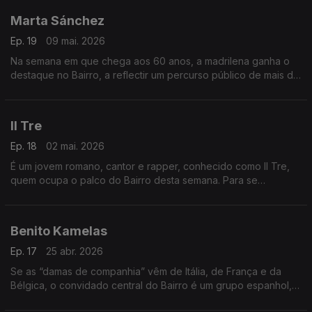
Marta Sánchez
Ep. 19
09 mai. 2026
Na semana em que chega aos 60 anos, a madrilena ganha o
destaque no Bairro, a reflectir um percurso público de mais de
quatro décadas. Nos “complementos”, italianos e francófonos,
nada menos do que seis estreias.
Il Tre
Ep. 18
02 mai. 2026
É um jovem romano, cantor e rapper, conhecido como Il Tre,
quem ocupa o palco do Bairro desta semana. Para se
conhecer um dos novos campeões de Itália. Atenção especial,
também, para o novo disco de Benjamin Biolay.
Benito Kamelas
Ep. 17
25 abr. 2026
Se as “damas de companhia” vêm de Itália, de França e da
Bélgica, o convidado central do Bairro é um grupo espanhol, e
de rock independente. Chama-se Benito Kamelas, tem