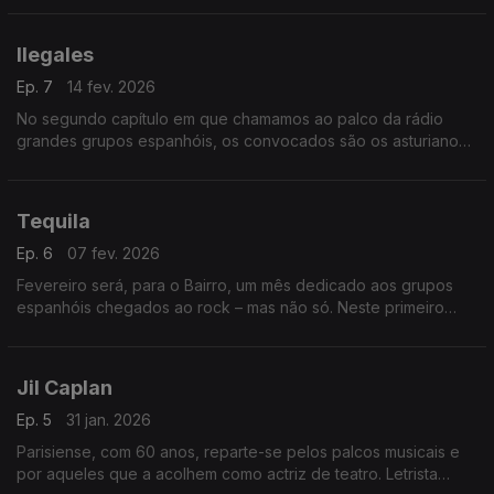
reggae, heavy metal e ska. Em pleno.
Ilegales
Ep. 7
14 fev. 2026
No segundo capítulo em que chamamos ao palco da rádio
grandes grupos espanhóis, os convocados são os asturianos
Ilegales, sempre liderados por Jorge Martinez, que
atravessaram quatro décadas… até 2025.
Tequila
Ep. 6
07 fev. 2026
Fevereiro será, para o Bairro, um mês dedicado aos grupos
espanhóis chegados ao rock – mas não só. Neste primeiro
andamento, entram em cena os pioneiros Tequila, de Madrid,
que duraram pouco, mas marcaram muito.
Jil Caplan
Ep. 5
31 jan. 2026
Parisiense, com 60 anos, reparte-se pelos palcos musicais e
por aqueles que a acolhem como actriz de teatro. Letrista