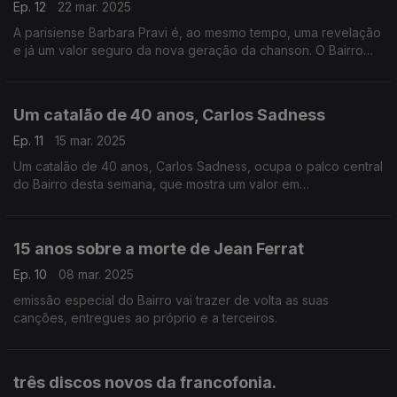
Ep. 12
22 mar. 2025
A parisiense Barbara Pravi é, ao mesmo tempo, uma revelação
e já um valor seguro da nova geração da chanson. O Bairro
centra nelas as atenções, sem esquecer três grupos que
ajudam à causa da modernidade espanhola.
Um catalão de 40 anos, Carlos Sadness
Ep. 11
15 mar. 2025
Um catalão de 40 anos, Carlos Sadness, ocupa o palco central
do Bairro desta semana, que mostra um valor em
ascensão,que canta em castelhano. Haverá ainda um bloco
com canções ligadas ao Maio de 68 parisiense.
15 anos sobre a morte de Jean Ferrat
Ep. 10
08 mar. 2025
emissão especial do Bairro vai trazer de volta as suas
canções, entregues ao próprio e a terceiros.
três discos novos da francofonia.