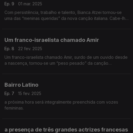
Ep. 9
01 mar. 2025
Com persistência, trabalho e talento, Bianca Atzei tornou-se
uma das “meninas queridas” da nova canção italiana. Cabe-lhe
o palco central do Bairro esta semana, em que estreamos três
discos novos da francofonia.
Um franco-israelista chamado Amir
Ep. 8
22 fev. 2025
Um franco-israelista chamado Amir, surdo de um ouvido desde
a nascença, tornou-se um “peso pesado” da canção
francófona
Bairro Latino
Ep. 7
15 fev. 2025
a próxima hora será integralmente preenchida com vozes
femininas.
a presença de três grandes actrizes francesas