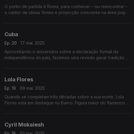
O ponto de partida é Roma, para conhecer – ou reencontrar –
o cantor de ideias firmes e projecção crescente na área pop,
sem deixar de piscar o olho às pistas de dança. E ainda
estreamos três damas da francofonia.
Cuba
Ep. 20
17 mai. 2025
Aproveitando o aniversário sobre a declaração formal da
independência do país, fazemos uma revisão geral: tradição e
apostas recentes, sem esquecer o Buena Vista Social Club e a
Nueva Trova Cubana. Incentiva-se a dança.
Lola Flores
Ep. 19
09 mai. 2025
Quando se completam três décadas sobre a sua morte, Lola
Flores está em destaque no Bairro. Figura maior do flamenco e
da música andaluza, não vem sozinha: traz consigo a família,
toda virada às artes,e alguns amigos.
Cyril Mokaiesh
Ep. 18
02 mai. 2025