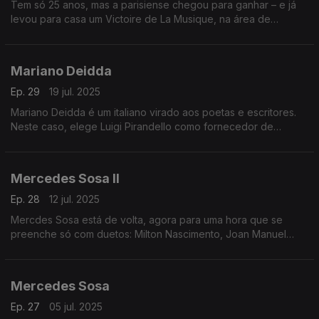
Tem só 25 anos, mas a parisiense chegou para ganhar – e já
levou para casa um Victoire de La Musique, na área de
revelação. Apresentamo-la em pormenor, abrindo também
espaço a três pilares da música de Espanha.
Mariano Deidda
Ep. 29
19 jul. 2025
Mariano Deidda é um italiano virado aos poetas e escritores.
Neste caso, elege Luigi Pirandello como fornecedor de
palavras, num disco gravado e produzido em Portugal. A
dedicação é total, e vale a pena descobri-lo(s).
Mercedes Sosa II
Ep. 28
12 jul. 2025
Mercdes Sosa está de volta, agora para uma hora que se
preenche só com duetos: Milton Nascimento, Joan Manuel
Serrat, Lila Downs, Shakira e Jorge Drexler estão entre os que
ajudam ao segundo andamento da festa.
Mercedes Sosa
Ep. 27
05 jul. 2025