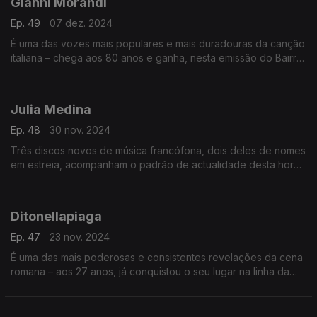
Gianni Morandi
Ep. 49
07 dez. 2024
É uma das vozes mais populares e mais duradouras da canção
italiana – chega aos 80 anos e ganha, nesta emissão do Bairro,
o enquadramento de uma carreira de seis décadas e inúmeros
êxitos. E continua…
Julia Medina
Ep. 48
30 nov. 2024
Três discos novos de música francófona, dois deles de nomes
em estreia, acompanham o padrão de actualidade desta hora
do Bairro, em que a convidada central é a artista andaluza,
que volta a marcar pontos em 2024.
Ditonellapiaga
Ep. 47
23 nov. 2024
É uma das mais poderosas e consistentes revelações da cena
romana – aos 27 anos, já conquistou o seu lugar na linha da
frente italiana. E a pop ganhou uma personalidade sensual e
assertiva.