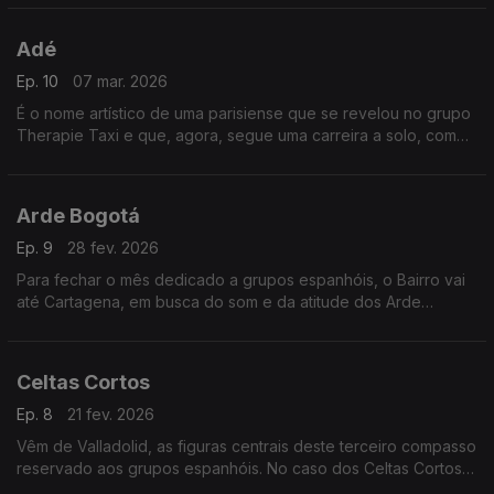
Baglioni. Na pop francesa, há um regresso e uma estreia.
Adé
Ep. 10
07 mar. 2026
É o nome artístico de uma parisiense que se revelou no grupo
Therapie Taxi e que, agora, segue uma carreira a solo, com
particular eficácia no seu pop trabalhado. De Espanha,
chegam três “ramos” da árvore do flamenco.
Arde Bogotá
Ep. 9
28 fev. 2026
Para fechar o mês dedicado a grupos espanhóis, o Bairro vai
até Cartagena, em busca do som e da atitude dos Arde
Bogotá, já com lugar marcado na primeira linha. Há tempo,
ainda, para juntar três duos vindos de França.
Celtas Cortos
Ep. 8
21 fev. 2026
Vêm de Valladolid, as figuras centrais deste terceiro compasso
reservado aos grupos espanhóis. No caso dos Celtas Cortos,
com elenco muito flutuante, às raízes celtas somam-se rock,