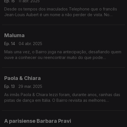
Ep. 15
11 abr. 2025
Desde os tempos dos imaculados Telephone que o francês
Jean-Louis Aubert é um nome a não perder de vista. No
momento em que ele chega aos 70 anos, o Bairro passa-lhe a
pente fino a obra feita a solo.
Maluma
Ep. 14
04 abr. 2025
Mais uma vez, o Bairro joga na antecipação, desafiando quem
ouve a conhecer ou reencontrar muito do que pode
testemunhar no concerto lisboeta do colombiano Maluma, um
dos novos fenómenos da América Latina.
Paola & Chiara
Ep. 13
29 mar. 2025
As irmãs Paola & Chiara Iezzi foram, durante anos, rainhas das
pistas de dança em Itália. O Bairro revisita as melhores
canções das milanesas, e também se aventura com uns
misteriosos emissários vindos de França.
A parisiense Barbara Pravi