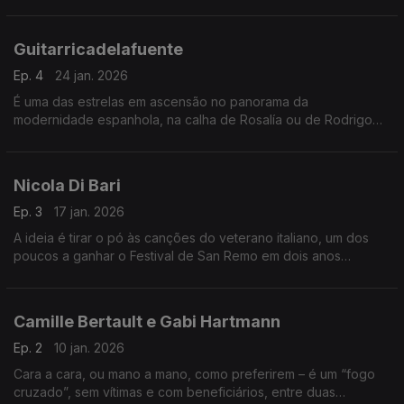
intensa e apaixonada, muda de estilo e de parceiros, mas não
perde gás – como fica agora demonstrado.
Guitarricadelafuente
Ep. 4
24 jan. 2026
É uma das estrelas em ascensão no panorama da
modernidade espanhola, na calha de Rosalía ou de Rodrigo
Cuevas. O nome artístico: Guitarricadelafuente. O Bairro não
perde tempo a mostrar e a avaliar os seus dois álbuns.
Nicola Di Bari
Ep. 3
17 jan. 2026
A ideia é tirar o pó às canções do veterano italiano, um dos
poucos a ganhar o Festival de San Remo em dois anos
consecutivos. Tudo o resto será, neste andamento, de tónica
feminina, castelhana ou francófona.
Camille Bertault e Gabi Hartmann
Ep. 2
10 jan. 2026
Cara a cara, ou mano a mano, como preferirem – é um “fogo
cruzado”, sem vítimas e com beneficiários, entre duas