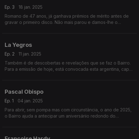
Ep. 3
18 jan. 2025
Romano de 47 anos, já ganhava prémios de mérito antes de
gravar o primeiro disco. Não mais parou e damos-lhe o
destaque devido, criando mais uma fenda na muralha de
silêncio que se ergue à volta da música de Itália.
La Yegros
Ep. 2
11 jan. 2025
Também é de descobertas e revelações que se faz o Bairro.
Para a emissão de hoje, está convocada esta argentina, capaz
de juntar tradição e modernidade, e de pôr o seu país, mas
também a Europa, a dançar a compasso.
Pascal Obispo
Ep. 1
04 jan. 2025
Para abrir, sem pompa mas com circunstância, o ano de 2025,
o Bairro ajuda a antecipar um aniversáriio redondo do
compositor francês e produtor para muita gente, mas também
cantor em nome próprio.
Françoise Hardy