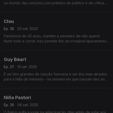
no mundo das canções,com prémios de público e de crítica,
para depois se desiludir com o universo musical.
Temporariamente, como vamos demonstrar.
Clou
Ep. 38
20 set. 2025
Parisiense de 42 anos, mantém a sensatez de não querer
fazer tudo a correr. Isso permite-lhe um invejável apuramento
nas canções que estarão expostas no Bairro. Nas memórias,
revisitamos o bolero.
Guy Béart
Ep. 37
13 set. 2025
É um dos grandes da canção francesa e um dos mais atirados
para a falta de memória – na semana em que passam dez anos
sobre a sua morte, o Bairro recorda a sua vida e sublinha a sua
obra.
Niña Pastori
Ep. 36
06 set. 2025
O Bairro volta a jogar na antecipação: dias antes de subir aos