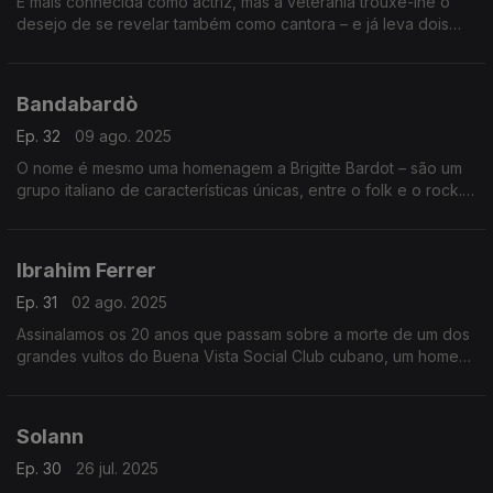
É mais conhecida como actriz, mas a veterania trouxe-lhe o
desejo de se revelar também como cantora – e já leva dois
discos irrepreensíveis, gravados aos 85 e aos 90 anos,
respectivamente. Nunca é tarde…
Bandabardò
Ep. 32
09 ago. 2025
O nome é mesmo uma homenagem a Brigitte Bardot – são um
grupo italiano de características únicas, entre o folk e o rock.
Vamos conhecê-los no Bairro, que contempla também três
vozes femininas mexicanas.
Ibrahim Ferrer
Ep. 31
02 ago. 2025
Assinalamos os 20 anos que passam sobre a morte de um dos
grandes vultos do Buena Vista Social Club cubano, um homem
que só gravou em nome próprio depois dos 70 anos. Emissão
especial dançante.
Solann
Ep. 30
26 jul. 2025