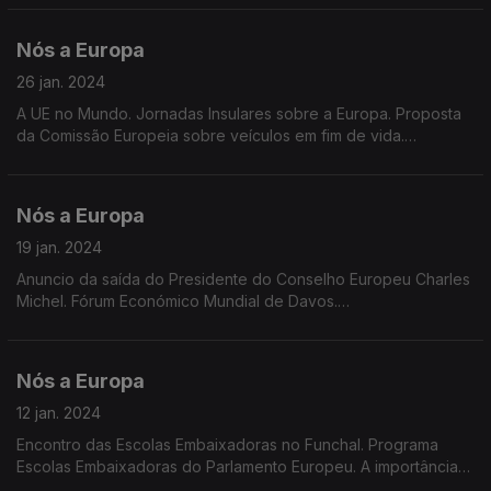
cancro. Rotulagem de produtos alimentares.
Nós a Europa
26 jan. 2024
A UE no Mundo. Jornadas Insulares sobre a Europa. Proposta
da Comissão Europeia sobre veículos em fim de vida.
Emissões poluentes dos veículos de passageiros a motor de
combustão. Remuneração média na UE
Nós a Europa
19 jan. 2024
Anuncio da saída do Presidente do Conselho Europeu Charles
Michel. Fórum Económico Mundial de Davos.
Ecobranqueamento. Preocupações dos eleitores Europeus.
Dados Eurostat sobre Turismo. Prémio Europeu Carlos Magno
2024
Nós a Europa
12 jan. 2024
Encontro das Escolas Embaixadoras no Funchal. Programa
Escolas Embaixadoras do Parlamento Europeu. A importância
das Eleições Europeias e de combater o cenário de