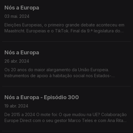
Nós a Europa
03 mai. 2024
Eleições Europeias, o primeiro grande debate aconteceu em
Maastricht. Europeias e o TikTok. Final da 9.ª legislatura do
Parlamento Europeu. Voto em mobilidade nas Eleições
Europeias. 20 anos do maior alargamento da UE.
Nós a Europa
26 abr. 2024
Os 20 anos do maior alargamento da União Europeia.
Instrumentos de apoio à habitação social nos Estados-
Membros. Última sessão Plenária Parlamento Europeu.
Projeções para as Eleições Europeias 2024.
Nós a Europa - Episódio 300
19 abr. 2024
De 2015 a 2024 O mote foi: O que mudou na UE? Colaboração
Europe Direct com o seu gestor Marco Teles e com Ana Rita
Barros formadora do Centro de Informação Europeia Jacques
Delors.