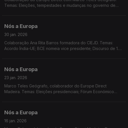
Temas: Eleições, tempestades e mudanças no governo de
Portugal; Dia Europeu do 112; Lei do Clima; Dadod do
Eurobarómetro realizado no final de 2025.
Nós a Europa
30 jan. 2026
Colaboração Ana Rita Barros formadora do CIEJD. Temas:
Acordo Índia-UE; BCE nomeia vice presidente; Discurso de 1.º
Ministro do Canadá em Davos; Decisões da Comissão
Europeia; 1.º alargamento das CE; dados do Eurostat...
Nós a Europa
23 jan. 2026
Marco Teles Geógrafo, colaborador do Europe Direct
Madeira. Temas: Eleições presidenciais; Fórum Económico
Mundial e as relações transatlânticas; o destino da
Gronelândia; Sessão plenária no PE.
Nós a Europa
16 jan. 2026