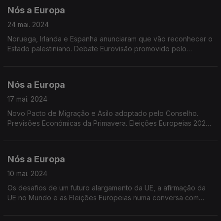
Nós a Europa
24 mai. 2024
Noruega, Irlanda e Espanha anunciaram que vão reconhecer o
Estado palestiniano. Debate Eurovisão promovido pelo
Parlamento europeu e UER. Vampanha institucional do PE Usa
o Teu Voto. Inquérito Eurobarómetro Standard.
Nós a Europa
17 mai. 2024
Novo Pacto de Migração e Asilo adoptado pelo Conselho.
Previsões Económicas da Primavera. Eleições Europeias 2024:
Projeções maio. Transferências bancárias imediatas, utilizando
o número de telefone.
Nós a Europa
10 mai. 2024
Os desafios de um futuro alargamento da UE, a afirmação da
UE no Mundo e as Eleições Europeias numa conversa com
Marco Teles do Europe Direct Madeira e Ana Rita Barros do
Centro de Informação Europeia Jacques Delors.