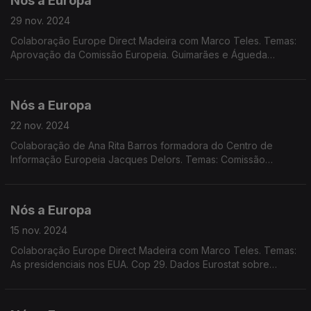
Nós a Europa
29 nov. 2024
Colaboração Europe Direct Madeira com Marco Teles. Temas:
Aprovação da Comissão Europeia. Guimarães e Águeda
contempladas com prémios ambientais europeus.
Nós a Europa
22 nov. 2024
Colaboração de Ana Rita Barros formadora do Centro de
Informação Europeia Jacques Delors. Temas: Comissão
Europeia; Conselho Europeu em Budapeste; Previsões
Económicas de Outono; Conflito Rússia-Ucrânia; Uso de
Sacarina.
Nós a Europa
15 nov. 2024
Colaboração Europe Direct Madeira com Marco Teles. Temas:
As presidenciais nos EUA. Cop 29. Dados Eurostat sobre
hábitos de leitura na UE e consumo de plásticos leves.
Entrevista de Durão Barroso à Euronews. Market Place