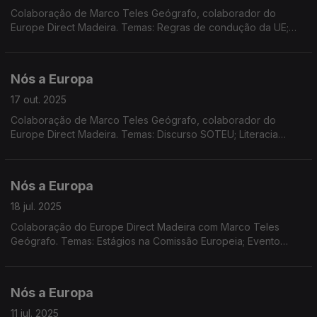
Colaboração de Marco Teles Geógrafo, colaborador do
Europe Direct Madeira. Temas: Regras de condução da UE;
Prémio Sakarov; COP 30; monitorização da saúde das
florestas; sanções contra a Rússia; mudança da hora sazonal.
Nós a Europa
17 out. 2025
Colaboração de Marco Teles Geógrafo, colaborador do
Europe Direct Madeira. Temas: Discurso SOTEU; Literacia
financeira e contas de poupança e de investimento;
REGIOSTARS 2025; Relatório 'Habitação na UE'.
Nós a Europa
18 jul. 2025
Colaboração do Europe Direct Madeira com Marco Teles
Geógrafo. Temas: Estágios na Comissão Europeia; Evento
'Caminhos pela Europa' do Europe Direct Madeira; Novo
quadro Financeiro Plurianual; Dados do Eurocontrol.
Nós a Europa
11 jul. 2025