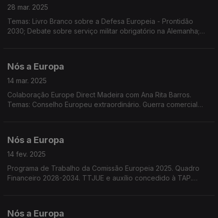
28 mar. 2025
Temas: Livro Branco sobre a Defesa Europeia - Prontidão
2030; Debate sobre serviço militar obrigatório na Alemanha;
Eurobarómetro dos Jovens; Guerra comercial EUA/UE.
Colaboração do Europe Direct Madeira com Marco Teles
Nós a Europa
14 mar. 2025
Colaboração Europe Direct Madeira com Ana Rita Barros.
Temas: Conselho Europeu extraordinário. Guerra comercial
EUA/UE. Cenário político pós eleições na Alemanha. Decisão
do Tribunal Geral da UE. 50º aniversário da ESA.
Nós a Europa
14 fev. 2025
Programa de Trabalho da Comissão Europeia 2025. Quadro
Financeiro 2028-2034. TTJUE e auxílio concedido à TAP.
Acordo de Pesca UE-Cabo Verde. Taxas de juro. Salários
Mínimos na UE. Conferência de Segurança em Munique
Nós a Europa