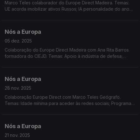
Marco Teles colaborador do Europe Direct Madeira. Temas:
UE acorda imobilizar ativos Russos; IA personalidade do ano
da TIME; Parceria Digital UE/Canadá; UE multa X; relações
tensas UE/EUA; Sessão PE em Estrasburgo
Nós a Europa
05 dez. 2025
Colaboração do Europe Direct Madeira com Ana Rita Barros
formadora do CIEJD. Temas: Apoio à indústria de defesa;
REsourceEU. Produtos artesanais e industriais. TJE e o direito
de cidadania. Passageiros Marítimos na UE.
Nós a Europa
28 nov. 2025
Colaboração Europe Direct com Marco Teles Geógrafo.
Temas: Idade mínima para aceder às redes sociais; Programa
de Indústria de Defesa Europeia; Segurança dos brinquedos;
Verbas do PRR entregues a Portugal; Ucrânia/Rússia
Nós a Europa
21 nov. 2025