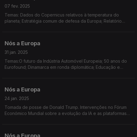
07 fev. 2025
Temas: Dados do Copernicus relativos à temperatura do
planeta; Estratégia comum de defesa da Europa; Relatório
sobre o estado da água na UE; Brexit; IV Encontro Regional de
Jovens Embaixadores do Parlamento Europeu
Nós a Europa
31 jan. 2025
Temas:O futuro da Indústria Automóvel Europeia; 50 anos do
Eurofound; Dinamarca em ronda diplomática; Educação e
Cidadania Digital; Dados sobre o Turismo na Europa; Empregos
e estágios em Instituições Europeias
Nós a Europa
24 jan. 2025
Tomada de posse de Donald Trump. Intervenções no Fórum
Económico Mundial sobre a evolução da IA e as plataformas
digitais. Lançamento do Fórum Global de Transição Energética
por Ursula von der Leyen.
Nós a Europa