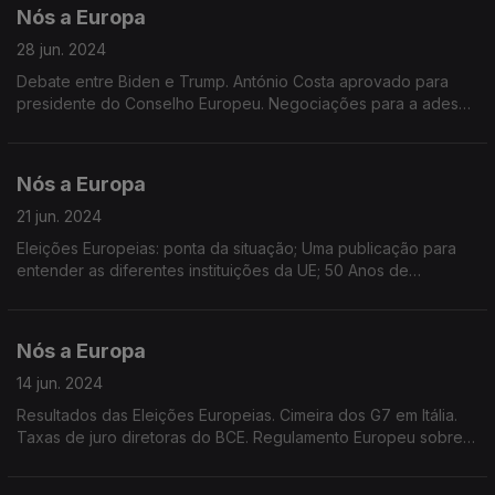
Nós a Europa
28 jun. 2024
Debate entre Biden e Trump. António Costa aprovado para
presidente do Conselho Europeu. Negociações para a adesão
da Ucrânia e Moldova à UE. Presidência Rotativa da UE. Rússia
bloqueia meios de comunicação europeus.
Nós a Europa
21 jun. 2024
Eleições Europeias: ponta da situação; Uma publicação para
entender as diferentes instituições da UE; 50 Anos de
Eurobarómetro; Concurso fotográfico Tesouros Urbanos;
Relações comerciais UE-China.
Nós a Europa
14 jun. 2024
Resultados das Eleições Europeias. Cimeira dos G7 em Itália.
Taxas de juro diretoras do BCE. Regulamento Europeu sobre
Liberdade dos Meios de Comunicação Social. Regulamento da
Inteligência Artificial (IA)