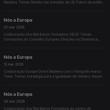
Madeira. Temas: Mortes nas estradas da UE; Futuro da política
de coesaão em discussão; Prémio Capitais Europeias do
Turismo 2027; Youth4Regions 2026; SummerCEmp 2026
Nós a Europa
20 mar. 2026
Colaboração Ana Rita Barros formadora CIEJD. Temas:
Conclusões do Conselho Europeu; Eleições na Dinamarca;
Propostas e medidas da Comissão Europeia: EU Inc. e Diretiva
Quadro sobre a Água. Dados Eurostat sobre energia na UE;
Acordão do TJUE condena Portugal.
Nós a Europa
13 mar. 2026
Colaboração Europe Direct Madeira com o Geógrafo marco
Teles. Temas: Estratégia para a Igualdade de Género; Sessões
Plenárias do PE: cooperação UE-Canadá e Habitação; Ordem
Europeia do Mérito; Nova Estratégia Global para as ilhas da UE
Nós a Europa
06 mar. 2026
Colaboração Ana Rita Barros Formadora do centro de