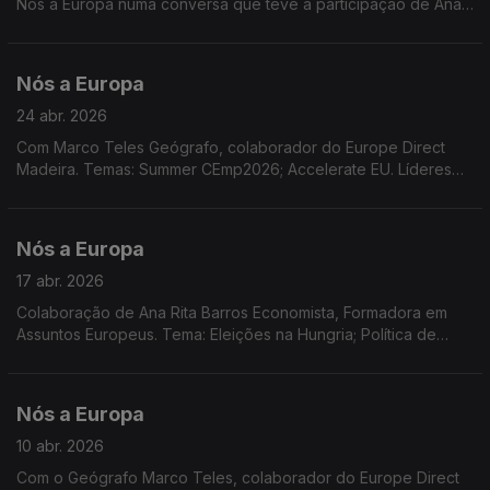
Nós a Europa numa conversa que teve a participação de Ana
Rita Barros Economista Formadora Certificada em Assuntos
Europeus e Marco Teles Geógrafo, colaborador do Europe
Direct Madeira
Nós a Europa
24 abr. 2026
Com Marco Teles Geógrafo, colaborador do Europe Direct
Madeira. Temas: Summer CEmp2026; Accelerate EU. Líderes
da UE reunidos no Chipre.
Nós a Europa
17 abr. 2026
Colaboração de Ana Rita Barros Economista, Formadora em
Assuntos Europeus. Tema: Eleições na Hungria; Política de
coesão; Situação no Médio Oriente e a UE; Concurso EPSO;
Novo desenho para as notas Euro
Nós a Europa
10 abr. 2026
Com o Geógrafo Marco Teles, colaborador do Europe Direct