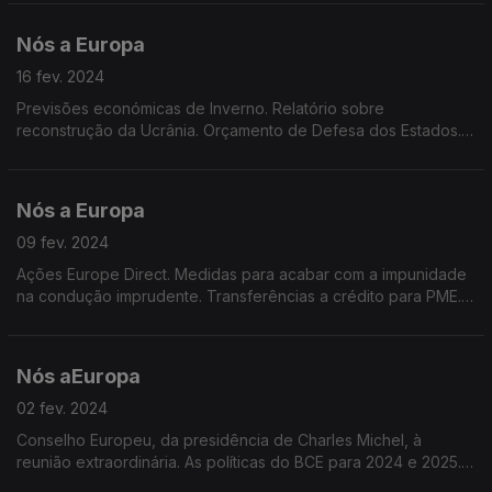
Europeu. Candidatura à reeleição de von der Leyen.
Nós a Europa
16 fev. 2024
Previsões económicas de Inverno. Relatório sobre
reconstrução da Ucrânia. Orçamento de Defesa dos Estados.
Consulta pública sobre embalagens alimentares. Idade
mediana na UE.
Nós a Europa
09 fev. 2024
Ações Europe Direct. Medidas para acabar com a impunidade
na condução imprudente. Transferências a crédito para PME.
Redução de 90% das emissões de dióxido de carbono.
Dados do Eurobarómetro Especial. Olimpíadas 2024
Nós aEuropa
02 fev. 2024
Conselho Europeu, da presidência de Charles Michel, à
reunião extraordinária. As políticas do BCE para 2024 e 2025.
Derrogação das regras da PAC. Vacinar para prevenir o