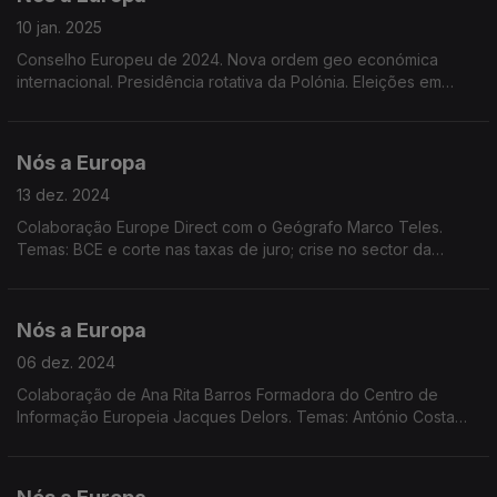
10 jan. 2025
Conselho Europeu de 2024. Nova ordem geo económica
internacional. Presidência rotativa da Polónia. Eleições em
2025 em países Europeus. Roménia e Bulgária membros de
pleno direito do espaço Schengen. Dados Eurostat.
Nós a Europa
13 dez. 2024
Colaboração Europe Direct com o Geógrafo Marco Teles.
Temas: BCE e corte nas taxas de juro; crise no sector da
indústria automóvel; Programa Europa Criativa; Discurso de
Mark Rutte da NATO; Sessão Plenária em Estrasburgo
Nós a Europa
06 dez. 2024
Colaboração de Ana Rita Barros Formadora do Centro de
Informação Europeia Jacques Delors. Temas: António Costa
presidente do Conselho Europeu; situação em França e na
Geórgia; crescimento económico da UE; Dados Eurostat.