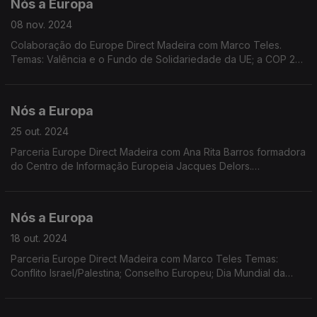
Nós a Europa
08 nov. 2024
Colaboração do Europe Direct Madeira com Marco Teles.
Temas: Valência e o Fundo de Solidariedade da UE; a COP 29;
a situação política na Alemanha; as audições de confirmação
para a Comissão Europeia. Eleição de Trump.
Nós a Europa
25 out. 2024
Parceria Europe Direct Madeira com Ana Rita Barros formadora
do Centro de Informação Europeia Jacques Delors.
Temas:Cooperação PE/Comissão Europeia; Descida da taxa
de juro; Migração; Referendo na Moldávia; Programa LIFE
Nós a Europa
18 out. 2024
Parceria Europe Direct Madeira com Marco Teles Temas:
Conflito Israel/Palestina; Conselho Europeu; Dia Mundial da
Alimentação; Pémio Sakharov; Dados Eurostat.