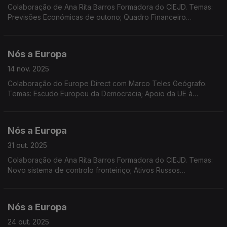
Colaboração de Ana Rita Barros Formadora do CIEJD. Temas:
Previsões Económicas de outono; Quadro Financeiro
Plurianual; Defesa na UE; Taxas para encomendas de baixo
valor; Remuneração feminina "gratuita"
Nós a Europa
14 nov. 2025
Colaboração do Europe Direct com Marco Teles Geógrafo.
Temas: Escudo Europeu da Democracia; Apoio da UE à
Ucrânia; Meta climática da UE. COP30.
Nós a Europa
31 out. 2025
Colaboração de Ana Rita Barros Formadora do CIEJD. Temas:
Novo sistema de controlo fronteiriço; Ativos Russos
congelados; Eleições nos Países Baixos; Programa EU4Health;
Europa Criativa; DiscoverEU; Dados Eurostat.
Nós a Europa
24 out. 2025