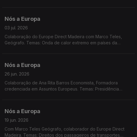
Comissão Europeia publicou com novas orientações para
proteção das zonas protegidas Natura 2000; Eurobarómetro
Flash; relatório sobre a transformação demográfica na UE
Nós a Europa
03 jul. 2026
Colaboração do Europe Direct Madeira com Marco Teles,
Geógrafo. Temas: Onda de calor extremo em países da
Europa; Comissão Europeia e OCDE apresentaram quadro de
literacia em IA; relatório da ONU sobre a IA; novo imposto
sobre o comércio eletrónico; apoio humanitário da UE à
Nós a Europa
Venezuela; Summer CEmp 2026 na Lousã.
26 jun. 2026
Colaboração de Ana Rita Barros Economista, Formadora
credenciada em Assuntos Europeus. Temas: Presidência
rotativa da Irlanda; Pacto em matéria de Migração e Asilo;
Aproximação Arménia-UE; Reserva Agrícola; Concurso
Pinóquio premeia duas escolas da RAM.
Nós a Europa
19 jun. 2026
Com Marco Teles Geógrafo, colaborador do Europe Direct
Madeira. Temas: Direitos dos passageiros de transportes