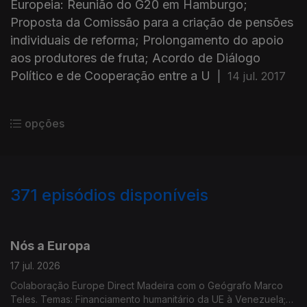
Europeia: Reunião do G20 em Hamburgo;
Proposta da Comissão para a criação de pensões
individuais de reforma; Prolongamento do apoio
aos produtores de fruta; Acordo de Diálogo
Político e de Cooperação entre a U
|
14 jul. 2017
opções
371
episódios disponíveis
923111
897242
860364
830105
802462
763336
740847
702201
681807
Nós a Europa
17 jul. 2026
Colaboração Europe Direct Madeira com o Geógrafo Marco
Teles. Temas: Financiamento humanitário da UE à Venezuela;