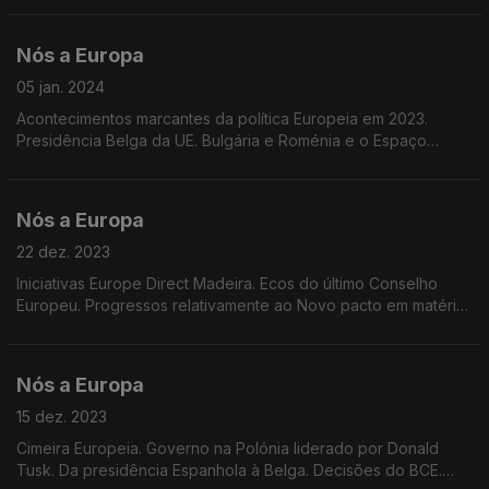
abstenção.
Nós a Europa
05 jan. 2024
Acontecimentos marcantes da política Europeia em 2023.
Presidência Belga da UE. Bulgária e Roménia e o Espaço
Schengen. Portugal e a moeda única. Portugal e o PRR.
Tributações aplicáveis a empresas multinacionais.
Nós a Europa
22 dez. 2023
Iniciativas Europe Direct Madeira. Ecos do último Conselho
Europeu. Progressos relativamente ao Novo pacto em matéria
de Migração e Asilo. Dados do Eurobarómetro. Christmas
Lights 2023 nas redes sociais Europe Direct
Nós a Europa
15 dez. 2023
Cimeira Europeia. Governo na Polónia liderado por Donald
Tusk. Da presidência Espanhola à Belga. Decisões do BCE.