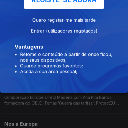
REGISTE-SE AGORA
02 mai. 2025
Colaboração do Geógrafo Marco Teles, colaborador do
Europe Direct Madeira. Temas: 100 dias de Trump. Acordo
Quero registar-me mais tarde
Whashington-Kiev. Apagão Ibérico. Mês da Diversidade da UE.
Efemérides. Sessão Plenária do Parlamento Europeu.
Entrar (utilizadores registados)
Nós a Europa
11 abr. 2025
Vantagens
Retome o conteúdo a partir de onde ficou,
Colaboração Europe Direct Madeira com o Geógrafo Marco
nos seus dispositivos;
Teles. Temas: O caos no comércio mundial e nos mercados de
Guarde programas favoritos;
capitais; preços da habitação e das rendas na UE; UE anuncia
Aceda à sua área pessoal;
ajuda humanitária; Plano de Ação para a IA.
Nós a Europa
04 abr. 2025
Colaboração Europe Direct Madeira com Ana Rita Barros
formadora do CIEJD. Temas:'Guerra das tarifas'; ProtectEU;
Projetos Estratégicos da UE; Inflação na Zona Euro;
DiscoverEu; Bioeconomia.
Nós a Europa