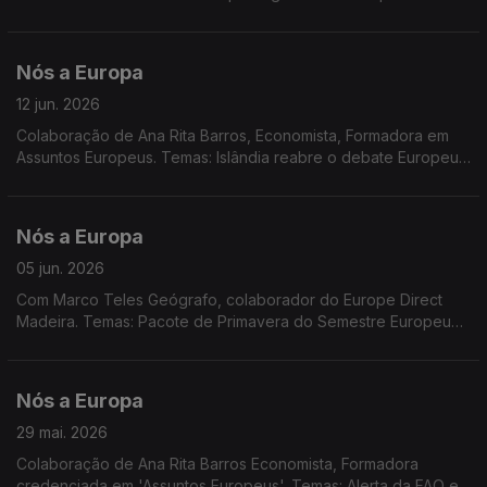
aéreos; Cimeira G7; Cimeira da UE; relatório sobre o estado da
Década Digital.
Nós a Europa
12 jun. 2026
Colaboração de Ana Rita Barros, Economista, Formadora em
Assuntos Europeus. Temas: Islândia reabre o debate Europeu;
novo governo na Dinamarca; Latim, Língua Europeia; Política
monetária; Conselho Europeu.
Nós a Europa
05 jun. 2026
Com Marco Teles Geógrafo, colaborador do Europe Direct
Madeira. Temas: Pacote de Primavera do Semestre Europeu
de 2026; Regras de adesão à UE; Incêndios florestais e
resposta da UE; Dia Mundial da Bicicleta; Dia da Sobrecarga, a
redução da pegada ecológica e os indicadores para o futuro.
Nós a Europa
29 mai. 2026
Colaboração de Ana Rita Barros Economista, Formadora
credenciada em 'Assuntos Europeus'. Temas: Alerta da FAO e