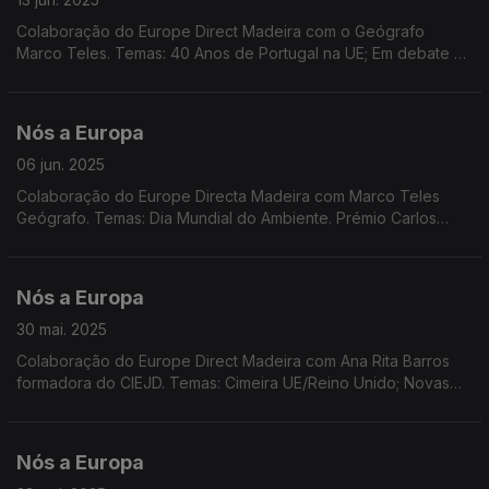
Colaboração do Europe Direct Madeira com o Geógrafo
Marco Teles. Temas: 40 Anos de Portugal na UE; Em debate as
restrições no acesso às redes sociais a menores; Propostas a
debate na próxima sessão plenária do PE.
Nós a Europa
06 jun. 2025
Colaboração do Europe Directa Madeira com Marco Teles
Geógrafo. Temas: Dia Mundial do Ambiente. Prémio Carlos
Magno. Dados do inquérito Eurobarómetro. Metas em matéria
de clima e energia. Corte nas taxas de juro
Nós a Europa
30 mai. 2025
Colaboração do Europe Direct Madeira com Ana Rita Barros
formadora do CIEJD. Temas: Cimeira UE/Reino Unido; Novas
línguas oficiais da UE sem aceitação; Eleito presidente da
Roménia; Instrumento SAFE; Incêndios. Eurostat.
Nós a Europa