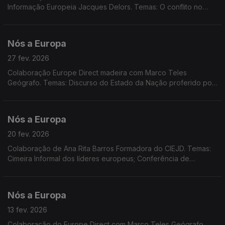
Informação Europeia Jacques Delors. Temas: O conflito no
Médio Oriente; Acordo Mercosul e UE Suiça; Concurso EPSO;
Bootcamp para jovens; Dados Eurostat.
Nós a Europa
27 fev. 2026
Colaboração Europe Direct madeira com Marco Teles
Geógrafo. Temas: Discurso do Estado da Nação proferido por
D. Trump; 4.º aniversário da agressão russa à Ucrânia; Islândia
anuncia referendo sobre adesão à UE
Nós a Europa
20 fev. 2026
Colaboração de Ana Rita Barros Formadora do CIEJD. Temas:
Cimeira Informal dos líderes europeus; Conferência de
Segurança de Munique; Acordão do Tribunal de Justiça UE;
Jurisdições não cooperantes em termos fiscais.
Nós a Europa
13 fev. 2026
Colaboração do Europe Direct com Marco Teles Geógrafo.