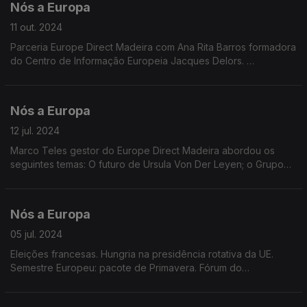
Nós a Europa
11 out. 2024
Parceria Europe Direct Madeira com Ana Rita Barros formadora
do Centro de Informação Europeia Jacques Delors.
Temas: Nova Comissão Europeia. Relatório sobre
Competitividade Europeia. Quadro Financeiro 2028-2034.
Taxas de Juro.
Nós a Europa
12 jul. 2024
Marco Teles gestor do Europe Direct Madeira abordou os
seguintes temas: O futuro de Ursula Von Der Leyen; o Grupo
Europa das Nações Soberanas (ENS) no PE; a Presidência
Húngara do Conselho; a Cimeira da NATO.
Nós a Europa
05 jul. 2024
Eleições francesas. Hungria na presidência rotativa da UE.
Semestre Europeu: pacote de Primavera. Fórum do
BCE.Deliberação do Tribunal de Justiça Europeu . Batata doce
da Madeira e Porto Santo incluída no IGP da UE