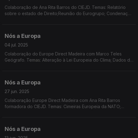
Colaboração de Ana Rita Barros do CIEJD. Temas: Relatório
sobre o estado de Direito;Reunião do Eurogrupo; Condenação
da Rússia em decisão do TEDH; Quadro Financeiro Plurianual;
Reconstrução da Ucrânia.
Nós a Europa
04 jul. 2025
Colaboração do Europe Direct Madeira com Marco Teles
Geógrafo. Temas: Alteração à Lei Europeia do Clima; Dados do
Eurobarómetro sobre as alterações climáticas; Consulta pública
sobre turismo sustentável na UE
Nós a Europa
27 jun. 2025
Colaboração Europe Direct Madeira com Ana Rita Barros
formadora do CIEJD. Temas: Cimeiras Europeia da NATO;
Presidência Dinamarquesa do Conselho; Pronuncia do TJUE;
Consulta pública sobre Turismo Sustentável; Literatura.
Nós a Europa
13 jun. 2025