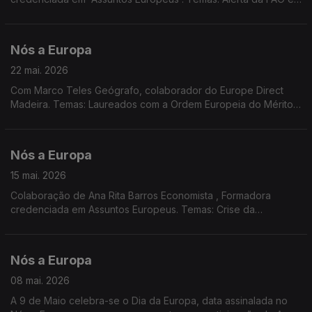
Plano de Ação da UE sobre Abastecimento e Segurança
Alimentar; Eleições em países da UE; EPSO - Serviço Europeu
de Seleção de Pessoal
Nós a Europa
22 mai. 2026
Com Marco Teles Geógrafo, colaborador do Europe Direct
Madeira. Temas: Laureados com a Ordem Europeia do Mérito;
Regras para investimentos estrangeiros em sectores sensíveis;
Pacto Europeu de Prestação de Cuidados; Previsões
Económicas de Primavera.
Nós a Europa
15 mai. 2026
Colaboração de Ana Rita Barros Economista , Formadora
credenciada em Assuntos Europeus. Temas: Crise da
Habitação na UE; Consulta Pública sobre Transporte Aéreo;
Acórdão do TJE; Ordem Europeia de Mérito; Prémio Carlos
Magno para a Juventude 2026.
Nós a Europa
08 mai. 2026
A 9 de Maio celebra-se o Dia da Europa, data assinalada no