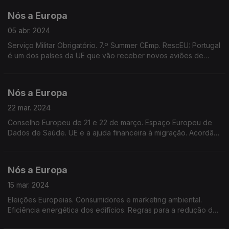
Nós a Europa
05 abr. 2024
Serviço Militar Obrigatório. 7.º Summer CEmp. RescEU: Portugal
é um dos países da UE que vão receber novos aviões de
combate a incêndios. Dados do Eurobarómetro Flash. Adoção
da Declaração Europeia sobre Ciclismo.
Nós a Europa
22 mar. 2024
Conselho Europeu de 21 e 22 de março. Espaço Europeu de
Dados de Saúde. UE e a ajuda financeira à migração. Acordão
do Tribunal de Justiça da UE sobre segurança de brinquedos.
Candidaturas ao Prémio Jacques Delors.
Nós a Europa
15 mar. 2024
Eleições Europeias. Consumidores e marketing ambiental.
Eficiência energética dos edifícios. Regras para a redução de
emissões nos transportes rodoviários. Regulamento IA. Serviço