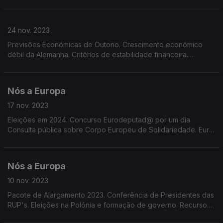
Retenção de jovens talentos. Implantação de rede de banda
larga. Prémios Lux e Sakarov.
24 nov. 2023
Previsões Económicas de Outono. Crescimento económico
débil da Alemanha. Critérios de estabilidade financeira.
Impostos nos Estados da UE. Regras de redução e reciclagem
de embalagens. Indicações Geográficas Protegidas
Nós a Europa
17 nov. 2023
Eleições em 2024. Concurso Eurodeputad@ por um dia.
Consulta pública sobre Corpo Europeu de Solidariedade. Euro
barómetro. Sessão Plenária em Estrasburgo. Registo do
Requeijão da Madeira no IGP.
Nós a Europa
10 nov. 2023
Pacote de Alargamento 2023. Conferência de Presidentes das
RUP's. Eleições na Polónia e formação de governo. Recursos
financeiros para o orçamento da UE, Centro de Inovação do