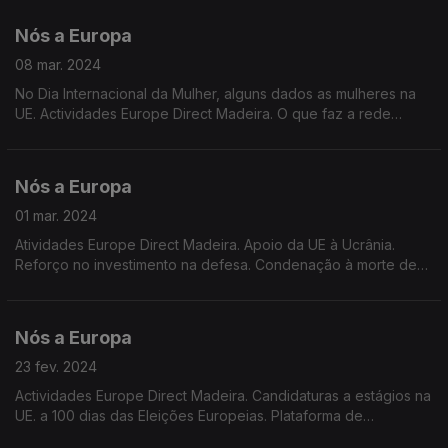
militar obrigatório para mulheres.
Nós a Europa
08 mar. 2024
No Dia Internacional da Mulher, alguns dados as mulheres na
UE. Actividades Europe Direct Madeira. O que faz a rede
Europe Direct em Portugal e na EU. Actualidade europeia.
Sessão plenária de 11 a 14 de Março.
Nós a Europa
01 mar. 2024
Atividades Europe Direct Madeira. Apoio da UE à Ucrânia.
Reforço no investimento na defesa. Condenação à morte de
Alexei Navalny. Alargamento e reforma da UE. Guia para as
eleições europeias 2024 na Euronews.
Nós a Europa
23 fev. 2024
Actividades Europe Direct Madeira. Candidaturas a estágios na
UE. a 100 dias das Eleições Europeias. Plataforma de
participação dos cidadãos da UE. Sessão do parlamento