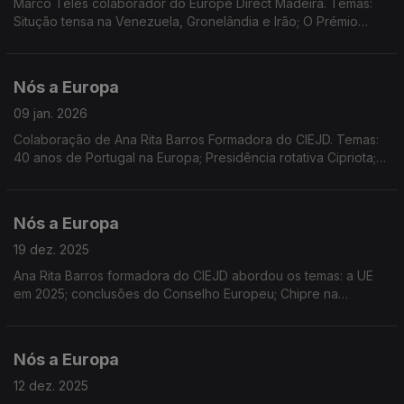
Marco Teles colaborador do Europe Direct Madeira. Temas:
Situção tensa na Venezuela, Gronelândia e Irão; O Prémio
Nobel de Corina Machado; A ONU em 2026; O posicionamento
da UE; IA e educação; Sessão plenária do PE
Nós a Europa
09 jan. 2026
Colaboração de Ana Rita Barros Formadora do CIEJD. Temas:
40 anos de Portugal na Europa; Presidência rotativa Cipriota;
Entrada em vigor em 2026 de medidas europeias; a resposta à
ameaça sobre a Gronelândia; UE-Mercosul
Nós a Europa
19 dez. 2025
Ana Rita Barros formadora do CIEJD abordou os temas: a UE
em 2025; conclusões do Conselho Europeu; Chipre na
presidência do Conselho; Prémio Sakarov; Bulgária na Zona
Euro; Reino Unido e o Erasmus; Habitação
Nós a Europa
12 dez. 2025