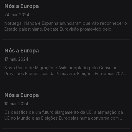
Nós a Europa
24 mai. 2024
Noruega, Irlanda e Espanha anunciaram que vão reconhecer o
Estado palestiniano. Debate Eurovisão promovido pelo
Parlamento europeu e UER. Vampanha institucional do PE Usa
o Teu Voto. Inquérito Eurobarómetro Standard.
Nós a Europa
17 mai. 2024
Novo Pacto de Migração e Asilo adoptado pelo Conselho.
Previsões Económicas da Primavera. Eleições Europeias 2024:
Projeções maio. Transferências bancárias imediatas, utilizando
o número de telefone.
Nós a Europa
10 mai. 2024
Os desafios de um futuro alargamento da UE, a afirmação da
UE no Mundo e as Eleições Europeias numa conversa com
Marco Teles do Europe Direct Madeira e Ana Rita Barros do
Centro de Informação Europeia Jacques Delors.