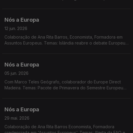
aéreos; Cimeira G7; Cimeira da UE; relatório sobre o estado da
Década Digital.
Nós a Europa
12 jun. 2026
Colaboração de Ana Rita Barros, Economista, Formadora em
Assuntos Europeus. Temas: Islândia reabre o debate Europeu;
novo governo na Dinamarca; Latim, Língua Europeia; Política
monetária; Conselho Europeu.
Nós a Europa
05 jun. 2026
Com Marco Teles Geógrafo, colaborador do Europe Direct
Madeira. Temas: Pacote de Primavera do Semestre Europeu
de 2026; Regras de adesão à UE; Incêndios florestais e
resposta da UE; Dia Mundial da Bicicleta; Dia da Sobrecarga, a
redução da pegada ecológica e os indicadores para o futuro.
Nós a Europa
29 mai. 2026
Colaboração de Ana Rita Barros Economista, Formadora
credenciada em 'Assuntos Europeus'. Temas: Alerta da FAO e