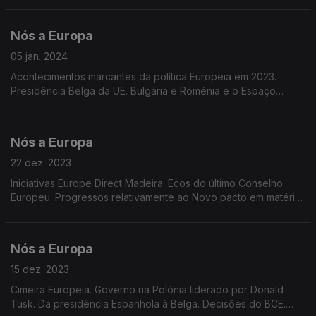
abstenção.
Nós a Europa
05 jan. 2024
Acontecimentos marcantes da política Europeia em 2023.
Presidência Belga da UE. Bulgária e Roménia e o Espaço
Schengen. Portugal e a moeda única. Portugal e o PRR.
Tributações aplicáveis a empresas multinacionais.
Nós a Europa
22 dez. 2023
Iniciativas Europe Direct Madeira. Ecos do último Conselho
Europeu. Progressos relativamente ao Novo pacto em matéria
de Migração e Asilo. Dados do Eurobarómetro. Christmas
Lights 2023 nas redes sociais Europe Direct
Nós a Europa
15 dez. 2023
Cimeira Europeia. Governo na Polónia liderado por Donald
Tusk. Da presidência Espanhola à Belga. Decisões do BCE.