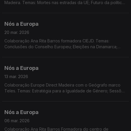
Madeira. Temas: Mortes nas estradas da UE; Futuro da política
de coesaão em discussão; Prémio Capitais Europeias do
Turismo 2027; Youth4Regions 2026; SummerCEmp 2026
Nós a Europa
20 mar. 2026
Colaboração Ana Rita Barros formadora CIEJD. Temas:
Conclusões do Conselho Europeu; Eleições na Dinamarca;
Propostas e medidas da Comissão Europeia: EU Inc. e Diretiva
Quadro sobre a Água. Dados Eurostat sobre energia na UE;
Acordão do TJUE condena Portugal.
Nós a Europa
13 mar. 2026
Colaboração Europe Direct Madeira com o Geógrafo marco
Teles. Temas: Estratégia para a Igualdade de Género; Sessões
Plenárias do PE: cooperação UE-Canadá e Habitação; Ordem
Europeia do Mérito; Nova Estratégia Global para as ilhas da UE
Nós a Europa
06 mar. 2026
Colaboração Ana Rita Barros Formadora do centro de