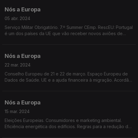
Nós a Europa
05 abr. 2024
Serviço Militar Obrigatório. 7.º Summer CEmp. RescEU: Portugal
é um dos países da UE que vão receber novos aviões de
combate a incêndios. Dados do Eurobarómetro Flash. Adoção
da Declaração Europeia sobre Ciclismo.
Nós a Europa
22 mar. 2024
Conselho Europeu de 21 e 22 de março. Espaço Europeu de
Dados de Saúde. UE e a ajuda financeira à migração. Acordão
do Tribunal de Justiça da UE sobre segurança de brinquedos.
Candidaturas ao Prémio Jacques Delors.
Nós a Europa
15 mar. 2024
Eleições Europeias. Consumidores e marketing ambiental.
Eficiência energética dos edifícios. Regras para a redução de
emissões nos transportes rodoviários. Regulamento IA. Serviço