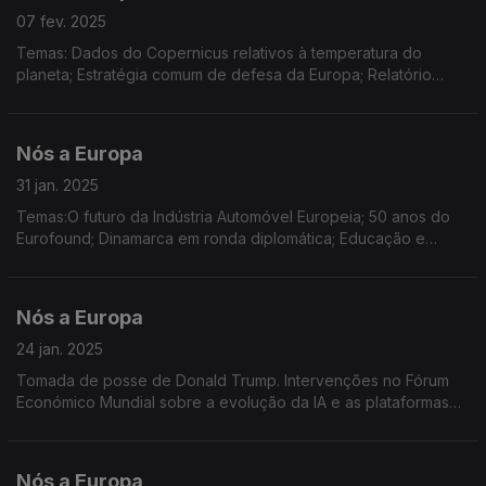
07 fev. 2025
Temas: Dados do Copernicus relativos à temperatura do
planeta; Estratégia comum de defesa da Europa; Relatório
sobre o estado da água na UE; Brexit; IV Encontro Regional de
Jovens Embaixadores do Parlamento Europeu
Nós a Europa
31 jan. 2025
Temas:O futuro da Indústria Automóvel Europeia; 50 anos do
Eurofound; Dinamarca em ronda diplomática; Educação e
Cidadania Digital; Dados sobre o Turismo na Europa; Empregos
e estágios em Instituições Europeias
Nós a Europa
24 jan. 2025
Tomada de posse de Donald Trump. Intervenções no Fórum
Económico Mundial sobre a evolução da IA e as plataformas
digitais. Lançamento do Fórum Global de Transição Energética
por Ursula von der Leyen.
Nós a Europa