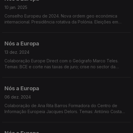
10 jan. 2025
Conselho Europeu de 2024. Nova ordem geo económica
internacional. Presidência rotativa da Polónia. Eleições em
2025 em países Europeus. Roménia e Bulgária membros de
pleno direito do espaço Schengen. Dados Eurostat.
Nós a Europa
13 dez. 2024
Colaboração Europe Direct com o Geógrafo Marco Teles.
Temas: BCE e corte nas taxas de juro; crise no sector da
indústria automóvel; Programa Europa Criativa; Discurso de
Mark Rutte da NATO; Sessão Plenária em Estrasburgo
Nós a Europa
06 dez. 2024
Colaboração de Ana Rita Barros Formadora do Centro de
Informação Europeia Jacques Delors. Temas: António Costa
presidente do Conselho Europeu; situação em França e na
Geórgia; crescimento económico da UE; Dados Eurostat.