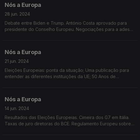
Nós a Europa
28 jun. 2024
Debate entre Biden e Trump. António Costa aprovado para
presidente do Conselho Europeu. Negociações para a adesão
da Ucrânia e Moldova à UE. Presidência Rotativa da UE. Rússia
bloqueia meios de comunicação europeus.
Nós a Europa
21 jun. 2024
Eleições Europeias: ponta da situação; Uma publicação para
entender as diferentes instituições da UE; 50 Anos de
Eurobarómetro; Concurso fotográfico Tesouros Urbanos;
Relações comerciais UE-China.
Nós a Europa
14 jun. 2024
Resultados das Eleições Europeias. Cimeira dos G7 em Itália.
Taxas de juro diretoras do BCE. Regulamento Europeu sobre
Liberdade dos Meios de Comunicação Social. Regulamento da
Inteligência Artificial (IA)