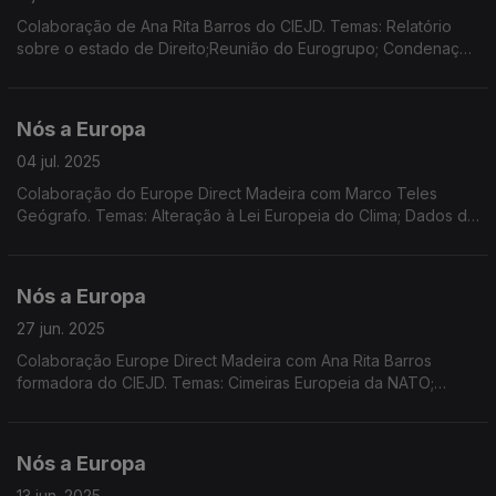
Colaboração de Ana Rita Barros do CIEJD. Temas: Relatório
sobre o estado de Direito;Reunião do Eurogrupo; Condenação
da Rússia em decisão do TEDH; Quadro Financeiro Plurianual;
Reconstrução da Ucrânia.
Nós a Europa
04 jul. 2025
Colaboração do Europe Direct Madeira com Marco Teles
Geógrafo. Temas: Alteração à Lei Europeia do Clima; Dados do
Eurobarómetro sobre as alterações climáticas; Consulta pública
sobre turismo sustentável na UE
Nós a Europa
27 jun. 2025
Colaboração Europe Direct Madeira com Ana Rita Barros
formadora do CIEJD. Temas: Cimeiras Europeia da NATO;
Presidência Dinamarquesa do Conselho; Pronuncia do TJUE;
Consulta pública sobre Turismo Sustentável; Literatura.
Nós a Europa
13 jun. 2025