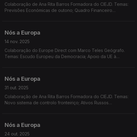
Colaboração de Ana Rita Barros Formadora do CIEJD. Temas:
Previsões Económicas de outono; Quadro Financeiro
Plurianual; Defesa na UE; Taxas para encomendas de baixo
valor; Remuneração feminina "gratuita"
Nós a Europa
14 nov. 2025
Colaboração do Europe Direct com Marco Teles Geógrafo.
Temas: Escudo Europeu da Democracia; Apoio da UE à
Ucrânia; Meta climática da UE. COP30.
Nós a Europa
31 out. 2025
Colaboração de Ana Rita Barros Formadora do CIEJD. Temas:
Novo sistema de controlo fronteiriço; Ativos Russos
congelados; Eleições nos Países Baixos; Programa EU4Health;
Europa Criativa; DiscoverEU; Dados Eurostat.
Nós a Europa
24 out. 2025