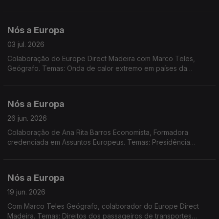
Comissão Europeia publicou com novas orientações para
proteção das zonas protegidas Natura 2000; Eurobarómetro
Flash; relatório sobre a transformação demográfica na UE
Nós a Europa
03 jul. 2026
Colaboração do Europe Direct Madeira com Marco Teles,
Geógrafo. Temas: Onda de calor extremo em países da
Europa; Comissão Europeia e OCDE apresentaram quadro de
literacia em IA; relatório da ONU sobre a IA; novo imposto
sobre o comércio eletrónico; apoio humanitário da UE à
Nós a Europa
Venezuela; Summer CEmp 2026 na Lousã.
26 jun. 2026
Colaboração de Ana Rita Barros Economista, Formadora
credenciada em Assuntos Europeus. Temas: Presidência
rotativa da Irlanda; Pacto em matéria de Migração e Asilo;
Aproximação Arménia-UE; Reserva Agrícola; Concurso
Pinóquio premeia duas escolas da RAM.
Nós a Europa
19 jun. 2026
Com Marco Teles Geógrafo, colaborador do Europe Direct
Madeira. Temas: Direitos dos passageiros de transportes