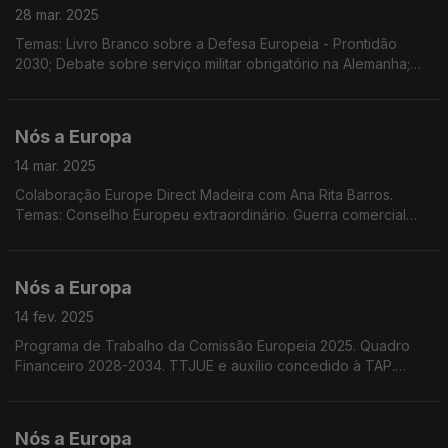
28 mar. 2025
Temas: Livro Branco sobre a Defesa Europeia - Prontidão
2030; Debate sobre serviço militar obrigatório na Alemanha;
Eurobarómetro dos Jovens; Guerra comercial EUA/UE.
Colaboração do Europe Direct Madeira com Marco Teles
Nós a Europa
14 mar. 2025
Colaboração Europe Direct Madeira com Ana Rita Barros.
Temas: Conselho Europeu extraordinário. Guerra comercial
EUA/UE. Cenário político pós eleições na Alemanha. Decisão
do Tribunal Geral da UE. 50º aniversário da ESA.
Nós a Europa
14 fev. 2025
Programa de Trabalho da Comissão Europeia 2025. Quadro
Financeiro 2028-2034. TTJUE e auxílio concedido à TAP.
Acordo de Pesca UE-Cabo Verde. Taxas de juro. Salários
Mínimos na UE. Conferência de Segurança em Munique
Nós a Europa