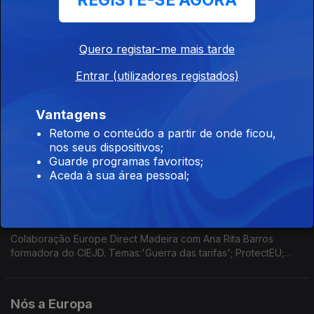
REGISTE-SE AGORA
02 mai. 2025
Colaboração do Geógrafo Marco Teles, colaborador do
Europe Direct Madeira. Temas: 100 dias de Trump. Acordo
Quero registar-me mais tarde
Whashington-Kiev. Apagão Ibérico. Mês da Diversidade da UE.
Efemérides. Sessão Plenária do Parlamento Europeu.
Entrar (utilizadores registados)
Nós a Europa
11 abr. 2025
Vantagens
Retome o conteúdo a partir de onde ficou,
Colaboração Europe Direct Madeira com o Geógrafo Marco
nos seus dispositivos;
Teles. Temas: O caos no comércio mundial e nos mercados de
Guarde programas favoritos;
capitais; preços da habitação e das rendas na UE; UE anuncia
Aceda à sua área pessoal;
ajuda humanitária; Plano de Ação para a IA.
Nós a Europa
04 abr. 2025
Colaboração Europe Direct Madeira com Ana Rita Barros
formadora do CIEJD. Temas:'Guerra das tarifas'; ProtectEU;
Projetos Estratégicos da UE; Inflação na Zona Euro;
DiscoverEu; Bioeconomia.
Nós a Europa