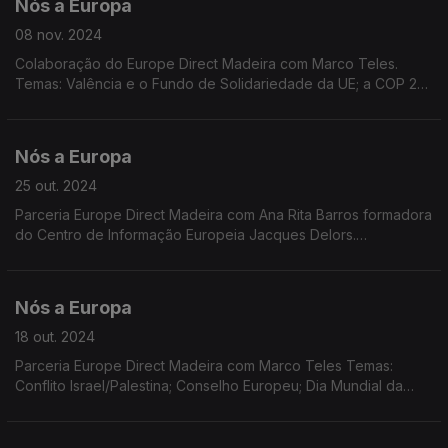
Nós a Europa
08 nov. 2024
Colaboração do Europe Direct Madeira com Marco Teles.
Temas: Valência e o Fundo de Solidariedade da UE; a COP 29;
a situação política na Alemanha; as audições de confirmação
para a Comissão Europeia. Eleição de Trump.
Nós a Europa
25 out. 2024
Parceria Europe Direct Madeira com Ana Rita Barros formadora
do Centro de Informação Europeia Jacques Delors.
Temas:Cooperação PE/Comissão Europeia; Descida da taxa
de juro; Migração; Referendo na Moldávia; Programa LIFE
Nós a Europa
18 out. 2024
Parceria Europe Direct Madeira com Marco Teles Temas:
Conflito Israel/Palestina; Conselho Europeu; Dia Mundial da
Alimentação; Pémio Sakharov; Dados Eurostat.