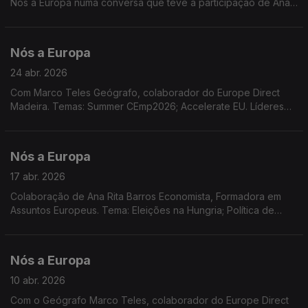
Nós a Europa numa conversa que teve a participação de Ana
Rita Barros Economista Formadora Certificada em Assuntos
Europeus e Marco Teles Geógrafo, colaborador do Europe
Direct Madeira
Nós a Europa
24 abr. 2026
Com Marco Teles Geógrafo, colaborador do Europe Direct
Madeira. Temas: Summer CEmp2026; Accelerate EU. Líderes
da UE reunidos no Chipre.
Nós a Europa
17 abr. 2026
Colaboração de Ana Rita Barros Economista, Formadora em
Assuntos Europeus. Tema: Eleições na Hungria; Política de
coesão; Situação no Médio Oriente e a UE; Concurso EPSO;
Novo desenho para as notas Euro
Nós a Europa
10 abr. 2026
Com o Geógrafo Marco Teles, colaborador do Europe Direct