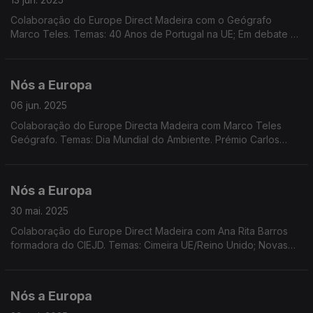
Colaboração do Europe Direct Madeira com o Geógrafo
Marco Teles. Temas: 40 Anos de Portugal na UE; Em debate as
restrições no acesso às redes sociais a menores; Propostas a
debate na próxima sessão plenária do PE.
Nós a Europa
06 jun. 2025
Colaboração do Europe Directa Madeira com Marco Teles
Geógrafo. Temas: Dia Mundial do Ambiente. Prémio Carlos
Magno. Dados do inquérito Eurobarómetro. Metas em matéria
de clima e energia. Corte nas taxas de juro
Nós a Europa
30 mai. 2025
Colaboração do Europe Direct Madeira com Ana Rita Barros
formadora do CIEJD. Temas: Cimeira UE/Reino Unido; Novas
línguas oficiais da UE sem aceitação; Eleito presidente da
Roménia; Instrumento SAFE; Incêndios. Eurostat.
Nós a Europa