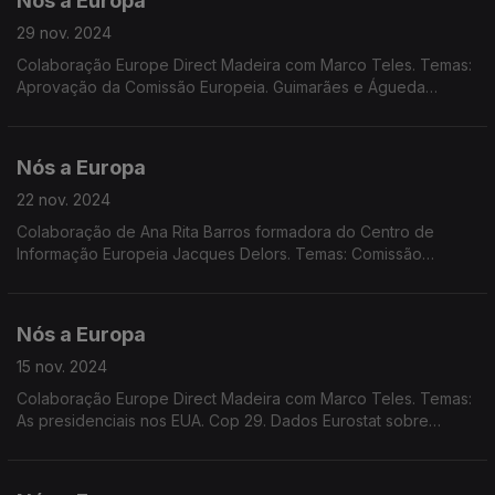
Nós a Europa
29 nov. 2024
Colaboração Europe Direct Madeira com Marco Teles. Temas:
Aprovação da Comissão Europeia. Guimarães e Águeda
contempladas com prémios ambientais europeus.
Nós a Europa
22 nov. 2024
Colaboração de Ana Rita Barros formadora do Centro de
Informação Europeia Jacques Delors. Temas: Comissão
Europeia; Conselho Europeu em Budapeste; Previsões
Económicas de Outono; Conflito Rússia-Ucrânia; Uso de
Sacarina.
Nós a Europa
15 nov. 2024
Colaboração Europe Direct Madeira com Marco Teles. Temas:
As presidenciais nos EUA. Cop 29. Dados Eurostat sobre
hábitos de leitura na UE e consumo de plásticos leves.
Entrevista de Durão Barroso à Euronews. Market Place