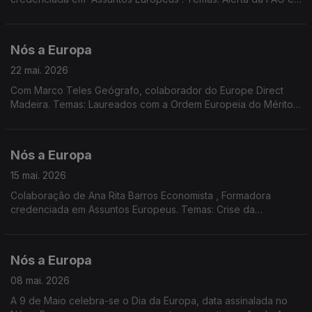
Plano de Ação da UE sobre Abastecimento e Segurança
Alimentar; Eleições em países da UE; EPSO - Serviço Europeu
de Seleção de Pessoal
Nós a Europa
22 mai. 2026
Com Marco Teles Geógrafo, colaborador do Europe Direct
Madeira. Temas: Laureados com a Ordem Europeia do Mérito;
Regras para investimentos estrangeiros em sectores sensíveis;
Pacto Europeu de Prestação de Cuidados; Previsões
Económicas de Primavera.
Nós a Europa
15 mai. 2026
Colaboração de Ana Rita Barros Economista , Formadora
credenciada em Assuntos Europeus. Temas: Crise da
Habitação na UE; Consulta Pública sobre Transporte Aéreo;
Acórdão do TJE; Ordem Europeia de Mérito; Prémio Carlos
Magno para a Juventude 2026.
Nós a Europa
08 mai. 2026
A 9 de Maio celebra-se o Dia da Europa, data assinalada no