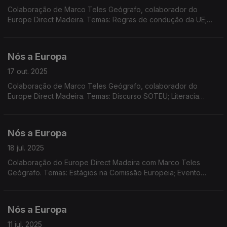
Colaboração de Marco Teles Geógrafo, colaborador do
Europe Direct Madeira. Temas: Regras de condução da UE;
Prémio Sakarov; COP 30; monitorização da saúde das
florestas; sanções contra a Rússia; mudança da hora sazonal.
Nós a Europa
17 out. 2025
Colaboração de Marco Teles Geógrafo, colaborador do
Europe Direct Madeira. Temas: Discurso SOTEU; Literacia
financeira e contas de poupança e de investimento;
REGIOSTARS 2025; Relatório 'Habitação na UE'.
Nós a Europa
18 jul. 2025
Colaboração do Europe Direct Madeira com Marco Teles
Geógrafo. Temas: Estágios na Comissão Europeia; Evento
'Caminhos pela Europa' do Europe Direct Madeira; Novo
quadro Financeiro Plurianual; Dados do Eurocontrol.
Nós a Europa
11 jul. 2025