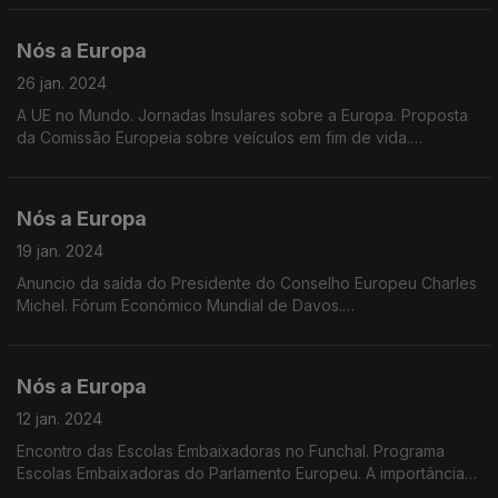
cancro. Rotulagem de produtos alimentares.
Nós a Europa
26 jan. 2024
A UE no Mundo. Jornadas Insulares sobre a Europa. Proposta
da Comissão Europeia sobre veículos em fim de vida.
Emissões poluentes dos veículos de passageiros a motor de
combustão. Remuneração média na UE
Nós a Europa
19 jan. 2024
Anuncio da saída do Presidente do Conselho Europeu Charles
Michel. Fórum Económico Mundial de Davos.
Ecobranqueamento. Preocupações dos eleitores Europeus.
Dados Eurostat sobre Turismo. Prémio Europeu Carlos Magno
2024
Nós a Europa
12 jan. 2024
Encontro das Escolas Embaixadoras no Funchal. Programa
Escolas Embaixadoras do Parlamento Europeu. A importância
das Eleições Europeias e de combater o cenário de