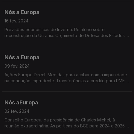
Europeu. Candidatura à reeleição de von der Leyen.
Nós a Europa
16 fev. 2024
Previsões económicas de Inverno. Relatório sobre
reconstrução da Ucrânia. Orçamento de Defesa dos Estados.
Consulta pública sobre embalagens alimentares. Idade
mediana na UE.
Nós a Europa
09 fev. 2024
Ações Europe Direct. Medidas para acabar com a impunidade
na condução imprudente. Transferências a crédito para PME.
Redução de 90% das emissões de dióxido de carbono.
Dados do Eurobarómetro Especial. Olimpíadas 2024
Nós aEuropa
02 fev. 2024
Conselho Europeu, da presidência de Charles Michel, à
reunião extraordinária. As políticas do BCE para 2024 e 2025.
Derrogação das regras da PAC. Vacinar para prevenir o