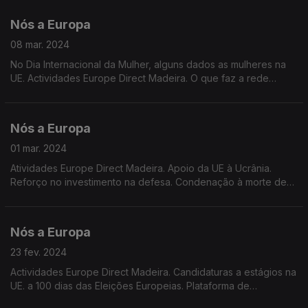
militar obrigatório para mulheres.
Nós a Europa
08 mar. 2024
No Dia Internacional da Mulher, alguns dados as mulheres na
UE. Actividades Europe Direct Madeira. O que faz a rede
Europe Direct em Portugal e na EU. Actualidade europeia.
Sessão plenária de 11 a 14 de Março.
Nós a Europa
01 mar. 2024
Atividades Europe Direct Madeira. Apoio da UE à Ucrânia.
Reforço no investimento na defesa. Condenação à morte de
Alexei Navalny. Alargamento e reforma da UE. Guia para as
eleições europeias 2024 na Euronews.
Nós a Europa
23 fev. 2024
Actividades Europe Direct Madeira. Candidaturas a estágios na
UE. a 100 dias das Eleições Europeias. Plataforma de
participação dos cidadãos da UE. Sessão do parlamento