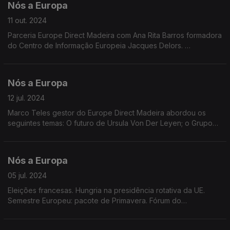
Nós a Europa
11 out. 2024
Parceria Europe Direct Madeira com Ana Rita Barros formadora
do Centro de Informação Europeia Jacques Delors.
Temas: Nova Comissão Europeia. Relatório sobre
Competitividade Europeia. Quadro Financeiro 2028-2034.
Taxas de Juro.
Nós a Europa
12 jul. 2024
Marco Teles gestor do Europe Direct Madeira abordou os
seguintes temas: O futuro de Ursula Von Der Leyen; o Grupo
Europa das Nações Soberanas (ENS) no PE; a Presidência
Húngara do Conselho; a Cimeira da NATO.
Nós a Europa
05 jul. 2024
Eleições francesas. Hungria na presidência rotativa da UE.
Semestre Europeu: pacote de Primavera. Fórum do
BCE.Deliberação do Tribunal de Justiça Europeu . Batata doce
da Madeira e Porto Santo incluída no IGP da UE