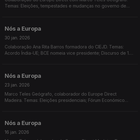
Temas: Eleições, tempestades e mudanças no governo de
Portugal; Dia Europeu do 112; Lei do Clima; Dadod do
Eurobarómetro realizado no final de 2025.
Nós a Europa
30 jan. 2026
Colaboração Ana Rita Barros formadora do CIEJD. Temas:
Acordo Índia-UE; BCE nomeia vice presidente; Discurso de 1.º
Ministro do Canadá em Davos; Decisões da Comissão
Europeia; 1.º alargamento das CE; dados do Eurostat...
Nós a Europa
23 jan. 2026
Marco Teles Geógrafo, colaborador do Europe Direct
Madeira. Temas: Eleições presidenciais; Fórum Económico
Mundial e as relações transatlânticas; o destino da
Gronelândia; Sessão plenária no PE.
Nós a Europa
16 jan. 2026