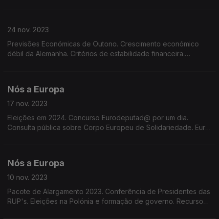
Retenção de jovens talentos. Implantação de rede de banda
larga. Prémios Lux e Sakarov.
24 nov. 2023
Previsões Económicas de Outono. Crescimento económico
débil da Alemanha. Critérios de estabilidade financeira.
Impostos nos Estados da UE. Regras de redução e reciclagem
de embalagens. Indicações Geográficas Protegidas
Nós a Europa
17 nov. 2023
Eleições em 2024. Concurso Eurodeputad@ por um dia.
Consulta pública sobre Corpo Europeu de Solidariedade. Euro
barómetro. Sessão Plenária em Estrasburgo. Registo do
Requeijão da Madeira no IGP.
Nós a Europa
10 nov. 2023
Pacote de Alargamento 2023. Conferência de Presidentes das
RUP's. Eleições na Polónia e formação de governo. Recursos
financeiros para o orçamento da UE, Centro de Inovação do