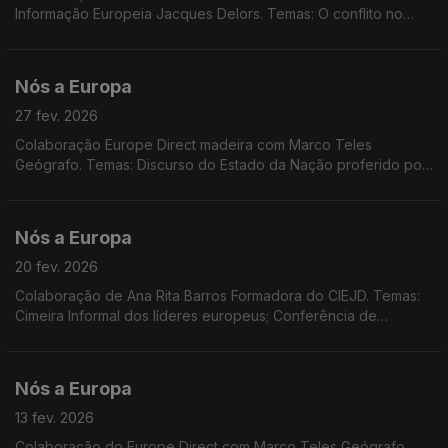
Informação Europeia Jacques Delors. Temas: O conflito no
Médio Oriente; Acordo Mercosul e UE Suiça; Concurso EPSO;
Bootcamp para jovens; Dados Eurostat.
Nós a Europa
27 fev. 2026
Colaboração Europe Direct madeira com Marco Teles
Geógrafo. Temas: Discurso do Estado da Nação proferido por
D. Trump; 4.º aniversário da agressão russa à Ucrânia; Islândia
anuncia referendo sobre adesão à UE
Nós a Europa
20 fev. 2026
Colaboração de Ana Rita Barros Formadora do CIEJD. Temas:
Cimeira Informal dos líderes europeus; Conferência de
Segurança de Munique; Acordão do Tribunal de Justiça UE;
Jurisdições não cooperantes em termos fiscais.
Nós a Europa
13 fev. 2026
Colaboração do Europe Direct com Marco Teles Geógrafo.