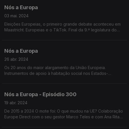
Nós a Europa
03 mai. 2024
Eleições Europeias, o primeiro grande debate aconteceu em
Maastricht. Europeias e o TikTok. Final da 9.ª legislatura do
Parlamento Europeu. Voto em mobilidade nas Eleições
Europeias. 20 anos do maior alargamento da UE.
Nós a Europa
26 abr. 2024
Os 20 anos do maior alargamento da União Europeia.
Instrumentos de apoio à habitação social nos Estados-
Membros. Última sessão Plenária Parlamento Europeu.
Projeções para as Eleições Europeias 2024.
Nós a Europa - Episódio 300
19 abr. 2024
De 2015 a 2024 O mote foi: O que mudou na UE? Colaboração
Europe Direct com o seu gestor Marco Teles e com Ana Rita
Barros formadora do Centro de Informação Europeia Jacques
Delors.