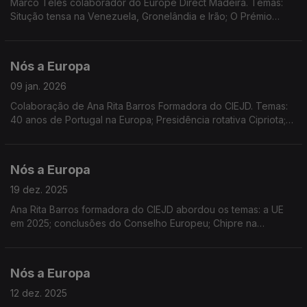
Marco Teles colaborador do Europe Direct Madeira. Temas:
Situção tensa na Venezuela, Gronelândia e Irão; O Prémio
Nobel de Corina Machado; A ONU em 2026; O posicionamento
da UE; IA e educação; Sessão plenária do PE
Nós a Europa
09 jan. 2026
Colaboração de Ana Rita Barros Formadora do CIEJD. Temas:
40 anos de Portugal na Europa; Presidência rotativa Cipriota;
Entrada em vigor em 2026 de medidas europeias; a resposta à
ameaça sobre a Gronelândia; UE-Mercosul
Nós a Europa
19 dez. 2025
Ana Rita Barros formadora do CIEJD abordou os temas: a UE
em 2025; conclusões do Conselho Europeu; Chipre na
presidência do Conselho; Prémio Sakarov; Bulgária na Zona
Euro; Reino Unido e o Erasmus; Habitação
Nós a Europa
12 dez. 2025