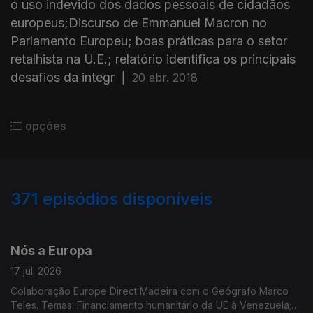
o uso indevido dos dados pessoais de cidadãos
europeus;Discurso de Emmanuel Macron no
Parlamento Europeu; boas práticas para o setor
retalhista na U.E.; relatório identifica os principais
desafios da integr
|
20 abr. 2018
opções
371
episódios disponíveis
923111
897242
860364
830105
802462
763336
740847
702201
681807
Nós a Europa
17 jul. 2026
Colaboração Europe Direct Madeira com o Geógrafo Marco
Teles. Temas: Financiamento humanitário da UE à Venezuela;