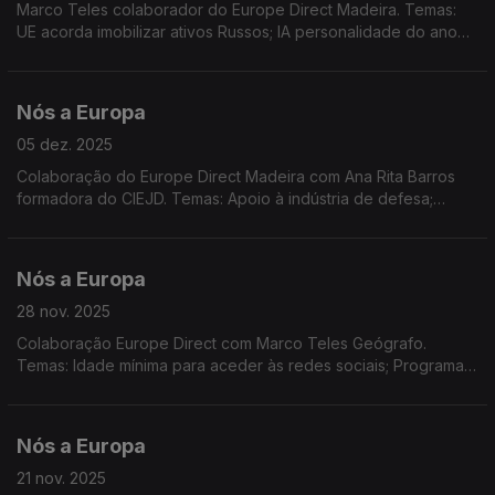
Marco Teles colaborador do Europe Direct Madeira. Temas:
UE acorda imobilizar ativos Russos; IA personalidade do ano
da TIME; Parceria Digital UE/Canadá; UE multa X; relações
tensas UE/EUA; Sessão PE em Estrasburgo
Nós a Europa
05 dez. 2025
Colaboração do Europe Direct Madeira com Ana Rita Barros
formadora do CIEJD. Temas: Apoio à indústria de defesa;
REsourceEU. Produtos artesanais e industriais. TJE e o direito
de cidadania. Passageiros Marítimos na UE.
Nós a Europa
28 nov. 2025
Colaboração Europe Direct com Marco Teles Geógrafo.
Temas: Idade mínima para aceder às redes sociais; Programa
de Indústria de Defesa Europeia; Segurança dos brinquedos;
Verbas do PRR entregues a Portugal; Ucrânia/Rússia
Nós a Europa
21 nov. 2025