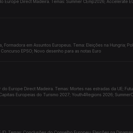
o Europe Direct Madeira. Temas: Summer CEmp2026; Accelerate EU
, Formadora em Assuntos Europeus. Tema: Eleições na Hungria; Pol
; Concurso EPSO; Novo desenho para as notas Euro
do Europe Direct Madeira. Temas: Mortes nas estradas da UE; Futu
o Capitais Europeias do Turismo 2027; Youth4Regions 2026; Summe
EJD. Temas: Conclusões do Conselho Europeu; Eleições na Dinamar