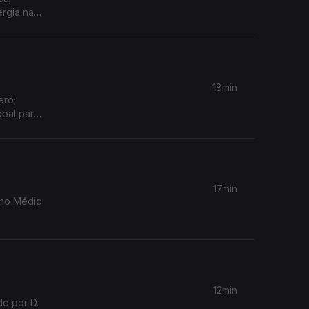
ergia na
18min
ero;
obal para
17min
 no Médio
12min
o por D.