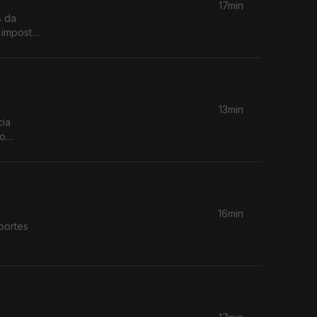
17min
s da
 imposto
13min
cia
so
16min
portes