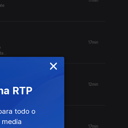
17min
ate
17min
e
da
×
12min
 na RTP
a FAO e
 Europeu
para todo o
e media
17min