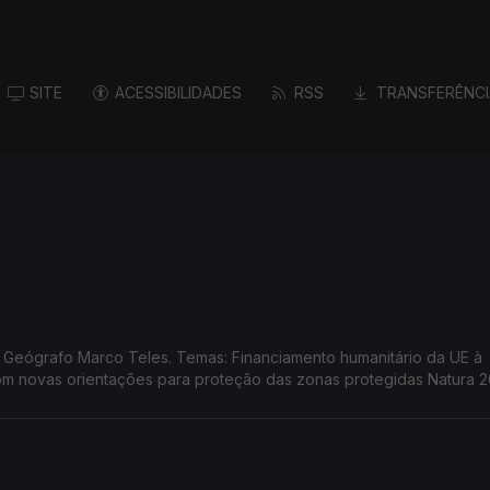
SITE
ACESSIBILIDADES
RSS
TRANSFERÊNCI
o humanitário da UE à
m novas orientações para proteção das zonas protegidas Natura 2
ansformação demográfica na UE