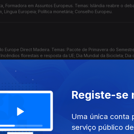
ta, Formadora em Assuntos Europeus. Temas: Islândia reabre o deb
, Língua Europeia; Política monetária; Conselho Europeu.
o Europe Direct Madeira. Temas: Pacote de Primavera do Semestr
cêndios florestais e resposta da UE; Dia Mundial da Bicicleta; Dia 
a e os indicadores para o futuro.
Registe-se
a, Formadora credenciada em 'Assuntos Europeus'. Temas: Alerta d
e Segurança Alimentar; Eleições em países da UE; EPSO - Serviço
Uma única conta 
serviço público d