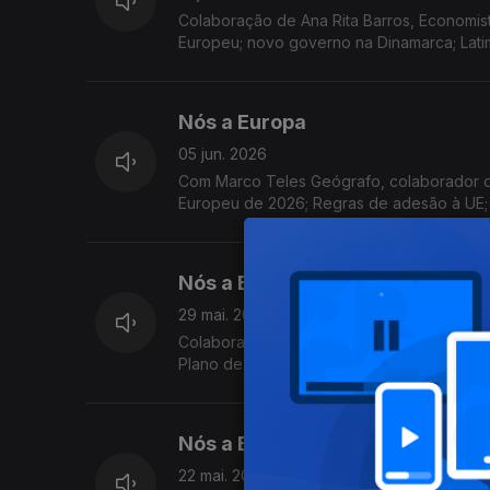
Colaboração de Ana Rita Barros, Economis
Europeu; novo governo na Dinamarca; Latim
Nós a Europa
05 jun. 2026
Com Marco Teles Geógrafo, colaborador d
Europeu de 2026; Regras de adesão à UE; In
Sobrecarga, a redução da pegada ecológic
Nós a Europa
29 mai. 2026
Colaboração de Ana Rita Barros Economist
Plano de Ação da UE sobre Abastecimento 
de Seleção de Pessoal
Nós a Europa
22 mai. 2026