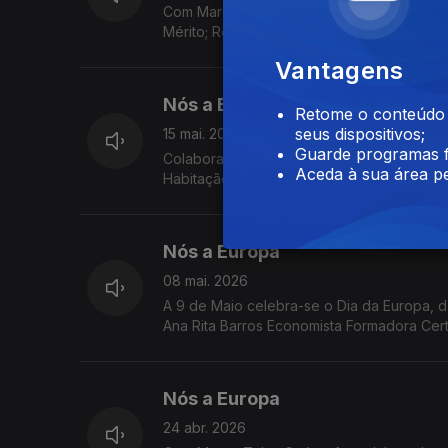
Com Marco Teles Geógrafo, colaborador d
Mérito; Regras para investimentos estrang
Previsões Económicas de Primavera.
Vantagens
Nós a Europa
Retome o conteúdo a
seus dispositivos;
15 mai. 2026
Guarde programas f
Colaboração de Ana Rita Barros Economist
Aceda à sua área pe
Habitação na UE; Consulta Pública sobre 
Magno para a Juventude 2026.
Nós a Europa
08 mai. 2026
A 9 de Maio celebra-se o Dia da Europa, 
Ana Rita Barros Economista Formadora Cer
Europe Direct Madeira
Nós a Europa
24 abr. 2026