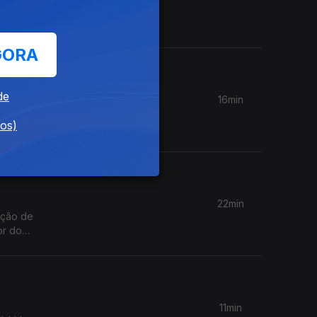
a do
os;
GORA
de
16min
dos)
o Carlos
22min
ação de
or do
11min