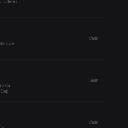
. Líderes
17min
ítica de
16min
ro da
rCEmp
17min
ca;