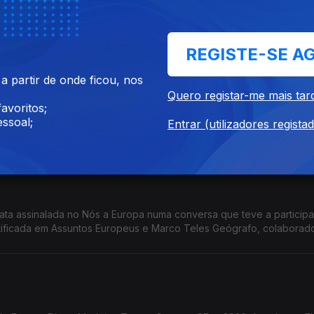
o Europe Direct Madeira. Temas: Laureados com a Ordem Europei
eiros em sectores sensíveis; Pacto Europeu de Prestação de Cuidad
REGISTE-SE A
 partir de onde ficou, nos
Quero registar-me mais tar
avoritos;
a , Formadora credenciada em Assuntos Europeus. Temas: Crise da
ssoal;
Entrar (utilizadores regista
Transporte Aéreo; Acórdão do TJE; Ordem Europeia de Mérito; Prémi
data assinalada no Nós a Europa numa conversa que teve a particip
tificada em Assuntos Europeus e Marco Teles Geógrafo, colaborad