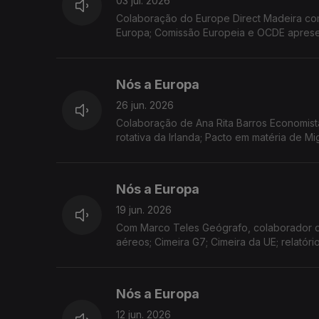
03 jul. 2026
Colaboração do Europe Direct Madeira co
Europa; Comissão Europeia e OCDE apresent
sobre o comércio eletrónico; apoio human
Nós a Europa
26 jun. 2026
Colaboração de Ana Rita Barros Economist
rotativa da Irlanda; Pacto em matéria de 
Pinóquio premeia duas escolas da RAM.
Nós a Europa
19 jun. 2026
Com Marco Teles Geógrafo, colaborador do
aéreos; Cimeira G7; Cimeira da UE; relatór
Nós a Europa
12 jun. 2026