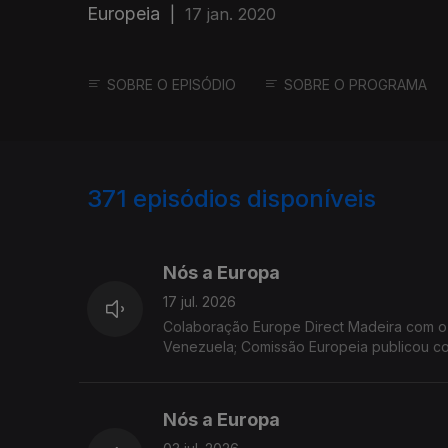
Europeia
|
17 jan. 2020
SOBRE O EPISÓDIO
SOBRE O PROGRAMA
371
episódios disponíveis
923111
897242
Nós a Europa
17 jul. 2026
Colaboração Europe Direct Madeira com o Geógrafo Marco Teles. Temas: Financiament
Venezuela; Comissão Europeia publicou co
Eurobarómetro Flash; relatório sobre a tr
Nós a Europa