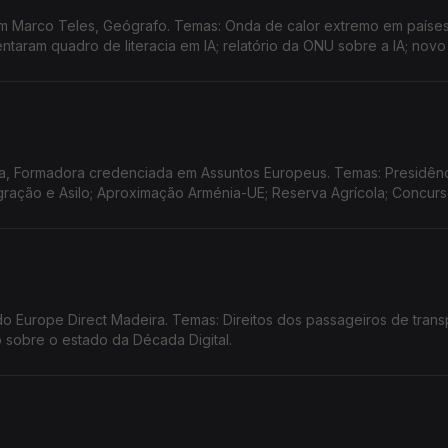
m Marco Teles, Geógrafo. Temas: Onda de calor extremo em paíse
aram quadro de literacia em IA; relatório da ONU sobre a IA; novo
itário da UE à Venezuela; Summer CEmp 2026 na Lousã.
a, Formadora credenciada em Assuntos Europeus. Temas: Presidên
Migração e Asilo; Aproximação Arménia-UE; Reserva Agrícola; Concur
 Europe Direct Madeira. Temas: Direitos dos passageiros de trans
io sobre o estado da Década Digital.