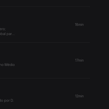
18min
ero;
obal para
17min
 no Médio
12min
o por D.