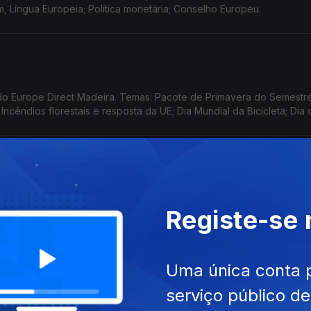
, Língua Europeia; Política monetária; Conselho Europeu.
o Europe Direct Madeira. Temas: Pacote de Primavera do Semestr
cêndios florestais e resposta da UE; Dia Mundial da Bicicleta; Dia 
a e os indicadores para o futuro.
a, Formadora credenciada em 'Assuntos Europeus'. Temas: Alerta d
Registe-se
e Segurança Alimentar; Eleições em países da UE; EPSO - Serviço
Uma única conta 
serviço público d
o Europe Direct Madeira. Temas: Laureados com a Ordem Europei