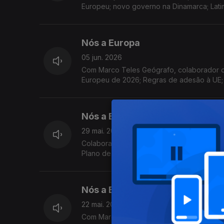
Europeu; novo governo na Dinamarca; Latim
Nós a Europa
05 jun. 2026
Com Marco Teles Geógrafo, colaborador d
Europeu de 2026; Regras de adesão à UE; In
Sobrecarga, a redução da pegada ecológic
Nós a Europa
29 mai. 2026
Colaboração de Ana Rita Barros Economist
Plano de Ação da UE sobre Abastecimento 
de Seleção de Pessoal
Nós a Europa
22 mai. 2026
Com Marco Teles Geógrafo, colaborador d