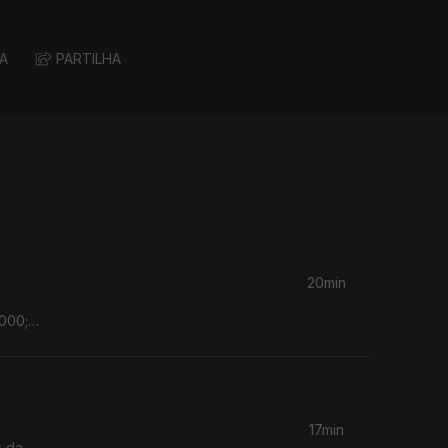
A
PARTILHA
20min
000;
17min
s da