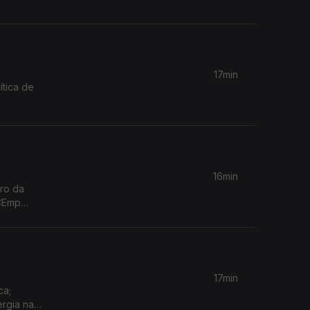
17min
ítica de
16min
ro da
rCEmp
17min
ca;
ergia na