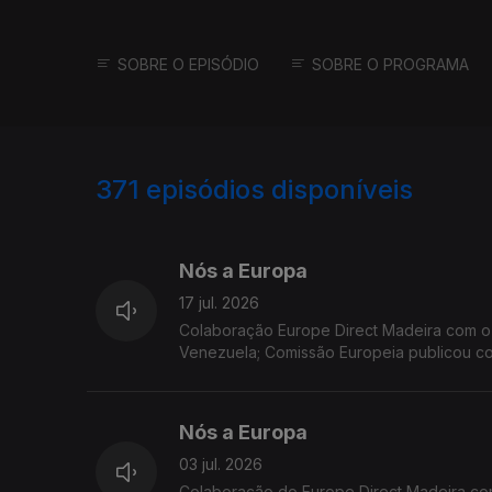
SOBRE O EPISÓDIO
SOBRE O PROGRAMA
371
episódios disponíveis
923111
897242
Nós a Europa
17 jul. 2026
Colaboração Europe Direct Madeira com o Geógrafo Marco Teles. Temas: Financiament
Venezuela; Comissão Europeia publicou co
Eurobarómetro Flash; relatório sobre a tr
Nós a Europa
03 jul. 2026
Colaboração do Europe Direct Madeira co