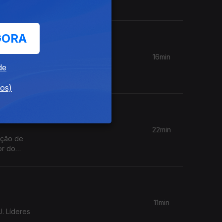
os;
GORA
16min
de
o Carlos
dos)
22min
ação de
or do
11min
. Líderes