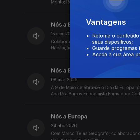
Mérito; Regras para investimentos estrang
Previsões Económicas de Primavera.
Vantagens
Nós a Europa
15 mai. 2026
Retome o conteúdo a
Colaboração de Ana Rita Barros Economist
seus dispositivos;
Habitação na UE; Consulta Pública sobre 
Guarde programas f
Magno para a Juventude 2026.
Aceda à sua área pe
Nós a Europa
08 mai. 2026
A 9 de Maio celebra-se o Dia da Europa, 
Ana Rita Barros Economista Formadora Cer
Europe Direct Madeira
Nós a Europa
24 abr. 2026
Com Marco Teles Geógrafo, colaborador d
da UE reunidos no Chipre.