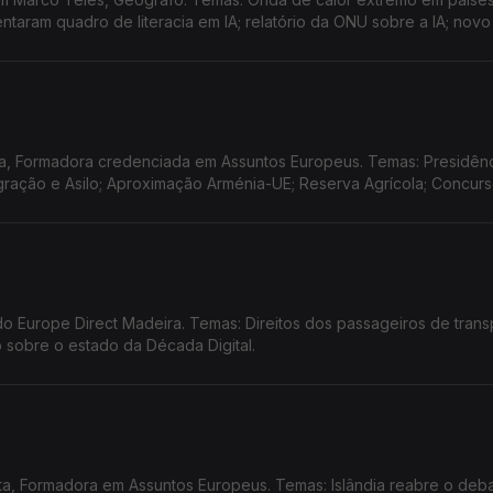
aram quadro de literacia em IA; relatório da ONU sobre a IA; novo
itário da UE à Venezuela; Summer CEmp 2026 na Lousã.
a, Formadora credenciada em Assuntos Europeus. Temas: Presidên
Migração e Asilo; Aproximação Arménia-UE; Reserva Agrícola; Concur
 Europe Direct Madeira. Temas: Direitos dos passageiros de trans
io sobre o estado da Década Digital.
ta, Formadora em Assuntos Europeus. Temas: Islândia reabre o deb