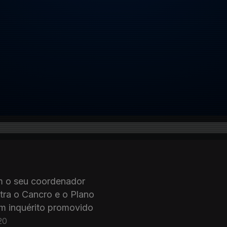
m o seu coordenador
ra o Cancro e o Plano
m inquérito promovido
20