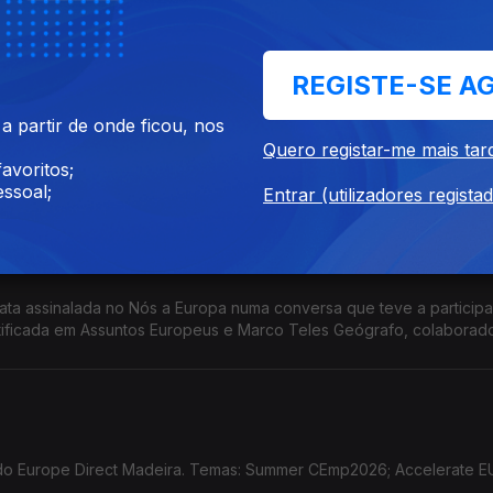
eiros em sectores sensíveis; Pacto Europeu de Prestação de Cuidad
REGISTE-SE A
 partir de onde ficou, nos
a , Formadora credenciada em Assuntos Europeus. Temas: Crise da
Quero registar-me mais tar
Transporte Aéreo; Acórdão do TJE; Ordem Europeia de Mérito; Prémi
avoritos;
ssoal;
Entrar (utilizadores regista
data assinalada no Nós a Europa numa conversa que teve a particip
tificada em Assuntos Europeus e Marco Teles Geógrafo, colaborad
o Europe Direct Madeira. Temas: Summer CEmp2026; Accelerate EU