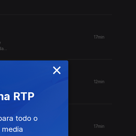
17min
e
da
×
12min
a FAO e
 na RTP
 Europeu
para todo o
17min
e media
a do