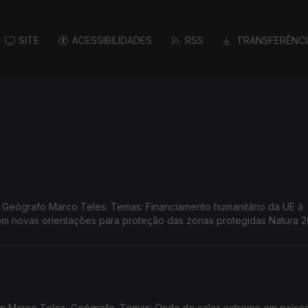
SITE
ACESSIBILIDADES
RSS
TRANSFERÊNCI
o humanitário da UE à
m novas orientações para proteção das zonas protegidas Natura 2
ansformação demográfica na UE
m Marco Teles, Geógrafo. Temas: Onda de calor extremo em paíse