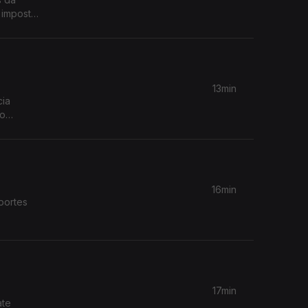
 imposto
13min
cia
so
16min
portes
17min
ate