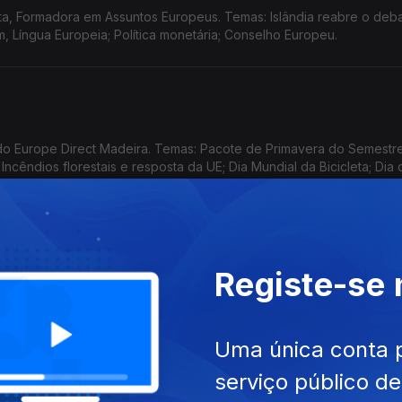
ta, Formadora em Assuntos Europeus. Temas: Islândia reabre o deb
, Língua Europeia; Política monetária; Conselho Europeu.
o Europe Direct Madeira. Temas: Pacote de Primavera do Semestr
cêndios florestais e resposta da UE; Dia Mundial da Bicicleta; Dia 
a e os indicadores para o futuro.
Registe-se
a, Formadora credenciada em 'Assuntos Europeus'. Temas: Alerta d
e Segurança Alimentar; Eleições em países da UE; EPSO - Serviço
Uma única conta 
serviço público d