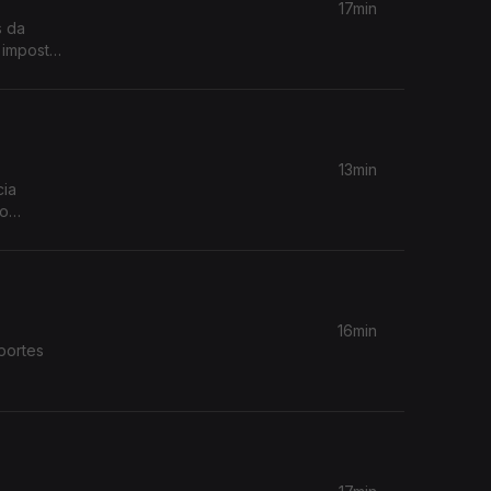
17min
s da
 imposto
13min
cia
so
16min
portes