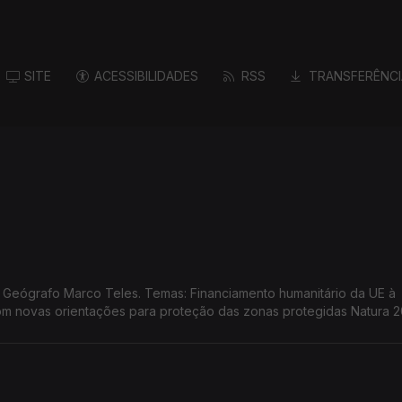
SITE
ACESSIBILIDADES
RSS
TRANSFERÊNCI
o humanitário da UE à
m novas orientações para proteção das zonas protegidas Natura 2
ansformação demográfica na UE