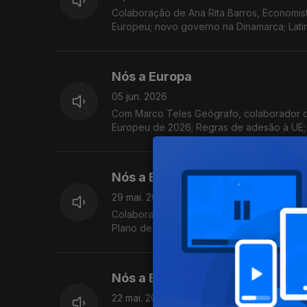
Colaboração de Ana Rita Barros, Economis
Europeu; novo governo na Dinamarca; Latim
Nós a Europa
05 jun. 2026
Com Marco Teles Geógrafo, colaborador d
Europeu de 2026; Regras de adesão à UE; In
Sobrecarga, a redução da pegada ecológic
Nós a Europa
29 mai. 2026
Colaboração de Ana Rita Barros Economist
Plano de Ação da UE sobre Abastecimento 
de Seleção de Pessoal
Nós a Europa
22 mai. 2026