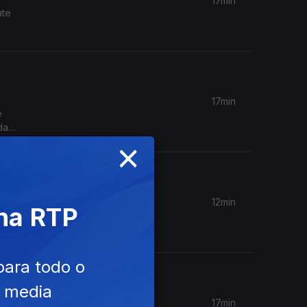
17min
ate
17min
e
da
×
12min
 na RTP
a FAO e
 Europeu
para todo o
e media
17min