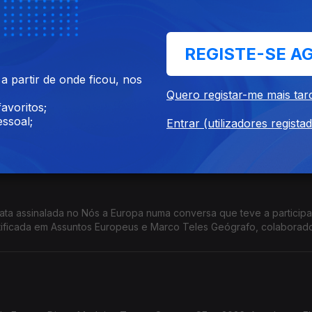
o Europe Direct Madeira. Temas: Laureados com a Ordem Europei
eiros em sectores sensíveis; Pacto Europeu de Prestação de Cuidad
REGISTE-SE A
 partir de onde ficou, nos
Quero registar-me mais tar
avoritos;
a , Formadora credenciada em Assuntos Europeus. Temas: Crise da
ssoal;
Entrar (utilizadores regista
Transporte Aéreo; Acórdão do TJE; Ordem Europeia de Mérito; Prémi
data assinalada no Nós a Europa numa conversa que teve a particip
tificada em Assuntos Europeus e Marco Teles Geógrafo, colaborad