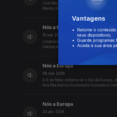
Com Marco Teles Geógrafo, colaborador d
Mérito; Regras para investimentos estrang
Previsões Económicas de Primavera.
Vantagens
Nós a Europa
Retome o conteúdo a
seus dispositivos;
15 mai. 2026
Guarde programas f
Colaboração de Ana Rita Barros Economist
Aceda à sua área pe
Habitação na UE; Consulta Pública sobre 
Magno para a Juventude 2026.
Nós a Europa
08 mai. 2026
A 9 de Maio celebra-se o Dia da Europa, 
Ana Rita Barros Economista Formadora Cer
Europe Direct Madeira
Nós a Europa
24 abr. 2026