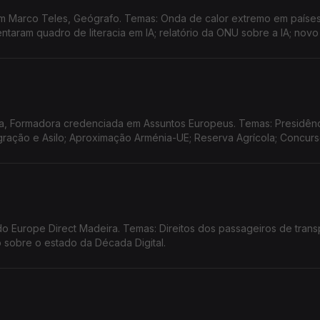
m Marco Teles, Geógrafo. Temas: Onda de calor extremo em paíse
aram quadro de literacia em IA; relatório da ONU sobre a IA; novo
itário da UE à Venezuela; Summer CEmp 2026 na Lousã.
a, Formadora credenciada em Assuntos Europeus. Temas: Presidên
Migração e Asilo; Aproximação Arménia-UE; Reserva Agrícola; Concur
 Europe Direct Madeira. Temas: Direitos dos passageiros de trans
io sobre o estado da Década Digital.