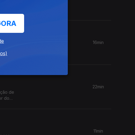
a do
os;
GORA
de
16min
dos)
o Carlos
22min
ação de
or do
11min