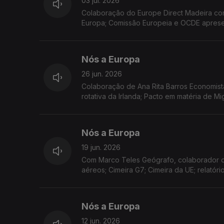
03 jul. 2026
Colaboração do Europe Direct Madeira co
Europa; Comissão Europeia e OCDE apresent
sobre o comércio eletrónico; apoio human
Nós a Europa
26 jun. 2026
Colaboração de Ana Rita Barros Economist
rotativa da Irlanda; Pacto em matéria de 
Pinóquio premeia duas escolas da RAM.
Nós a Europa
19 jun. 2026
Com Marco Teles Geógrafo, colaborador do
aéreos; Cimeira G7; Cimeira da UE; relatór
Nós a Europa
12 jun. 2026