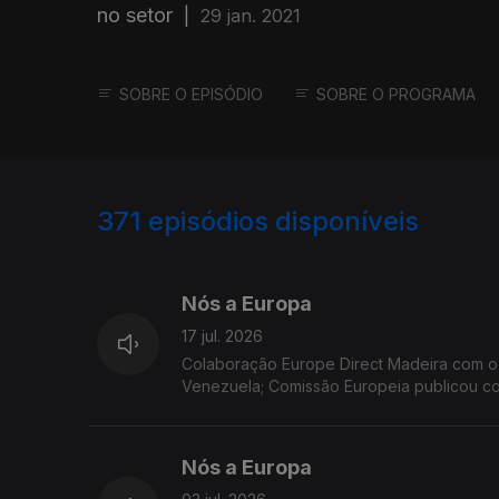
no setor
|
29 jan. 2021
SOBRE O EPISÓDIO
SOBRE O PROGRAMA
371
episódios disponíveis
923111
897242
Nós a Europa
17 jul. 2026
Colaboração Europe Direct Madeira com o Geógrafo Marco Teles. Temas: Financiament
Venezuela; Comissão Europeia publicou co
Eurobarómetro Flash; relatório sobre a tr
Nós a Europa