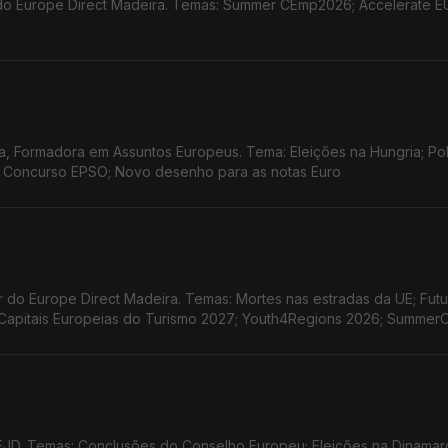
o Europe Direct Madeira. Temas: Summer CEmp2026; Accelerate EU
, Formadora em Assuntos Europeus. Tema: Eleições na Hungria; Pol
; Concurso EPSO; Novo desenho para as notas Euro
do Europe Direct Madeira. Temas: Mortes nas estradas da UE; Futu
o Capitais Europeias do Turismo 2027; Youth4Regions 2026; Summe
EJD. Temas: Conclusões do Conselho Europeu; Eleições na Dinamar