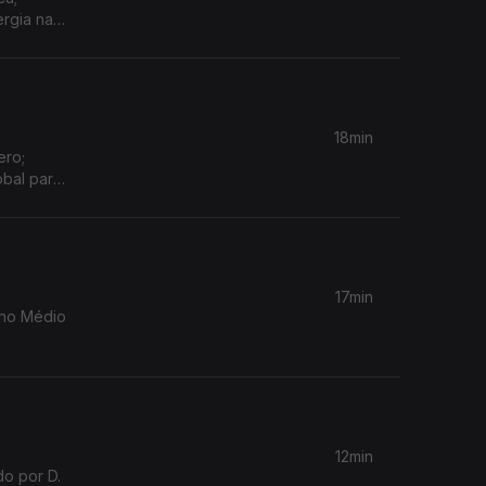
ergia na
18min
ero;
obal para
17min
 no Médio
12min
o por D.