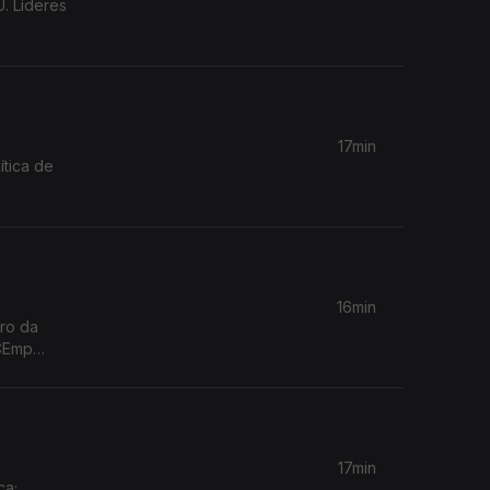
. Líderes
17min
ítica de
16min
ro da
rCEmp
17min
ca;