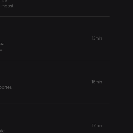
 imposto
13min
cia
so
16min
portes
17min
ate