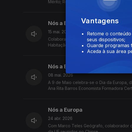
Mérito; Regras para investimentos estrang
Previsões Económicas de Primavera.
Vantagens
Nós a Europa
15 mai. 2026
Retome o conteúdo a
Colaboração de Ana Rita Barros Economist
seus dispositivos;
Habitação na UE; Consulta Pública sobre 
Guarde programas f
Magno para a Juventude 2026.
Aceda à sua área pe
Nós a Europa
08 mai. 2026
A 9 de Maio celebra-se o Dia da Europa, 
Ana Rita Barros Economista Formadora Cer
Europe Direct Madeira
Nós a Europa
24 abr. 2026
Com Marco Teles Geógrafo, colaborador d
da UE reunidos no Chipre.