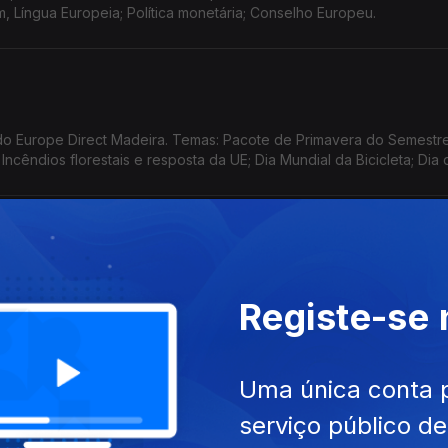
, Língua Europeia; Política monetária; Conselho Europeu.
o Europe Direct Madeira. Temas: Pacote de Primavera do Semestr
cêndios florestais e resposta da UE; Dia Mundial da Bicicleta; Dia 
a e os indicadores para o futuro.
a, Formadora credenciada em 'Assuntos Europeus'. Temas: Alerta d
Registe-se
e Segurança Alimentar; Eleições em países da UE; EPSO - Serviço
Uma única conta 
serviço público d
o Europe Direct Madeira. Temas: Laureados com a Ordem Europei