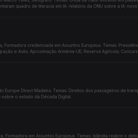
aram quadro de literacia em IA; relatório da ONU sobre a IA; novo
itário da UE à Venezuela; Summer CEmp 2026 na Lousã.
a, Formadora credenciada em Assuntos Europeus. Temas: Presidên
Migração e Asilo; Aproximação Arménia-UE; Reserva Agrícola; Concur
 Europe Direct Madeira. Temas: Direitos dos passageiros de trans
io sobre o estado da Década Digital.
ta, Formadora em Assuntos Europeus. Temas: Islândia reabre o deb