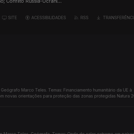
; Conflito Rússia-Ucrânia;
SITE
ACESSIBILIDADES
RSS
TRANSFERÊNCI
o humanitário da UE à
m novas orientações para proteção das zonas protegidas Natura 2
ansformação demográfica na UE
m Marco Teles, Geógrafo. Temas: Onda de calor extremo em paíse