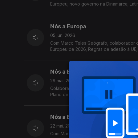
Europeu; novo governo na Dinamarca; Latim
Nós a Europa
05 jun. 2026
Com Marco Teles Geógrafo, colaborador d
Europeu de 2026; Regras de adesão à UE; In
Sobrecarga, a redução da pegada ecológic
Nós a Europa
29 mai. 2026
Colaboração de Ana Rita Barros Economist
Plano de Ação da UE sobre Abastecimento 
de Seleção de Pessoal
Nós a Europa
22 mai. 2026
Com Marco Teles Geógrafo, colaborador d