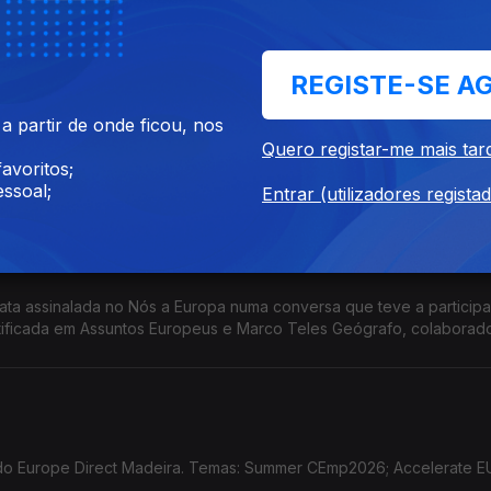
eiros em sectores sensíveis; Pacto Europeu de Prestação de Cuidad
REGISTE-SE A
 partir de onde ficou, nos
a , Formadora credenciada em Assuntos Europeus. Temas: Crise da
Quero registar-me mais tar
Transporte Aéreo; Acórdão do TJE; Ordem Europeia de Mérito; Prémi
avoritos;
ssoal;
Entrar (utilizadores regista
data assinalada no Nós a Europa numa conversa que teve a particip
tificada em Assuntos Europeus e Marco Teles Geógrafo, colaborad
o Europe Direct Madeira. Temas: Summer CEmp2026; Accelerate EU