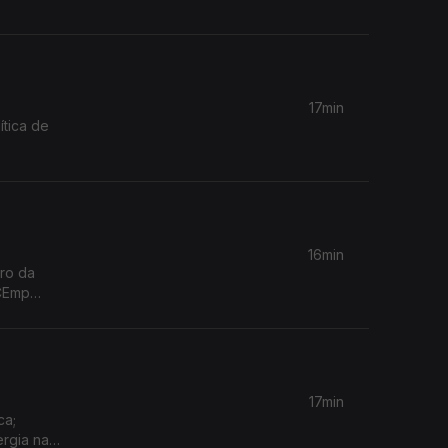
17min
ítica de
16min
ro da
rCEmp
17min
ca;
ergia na