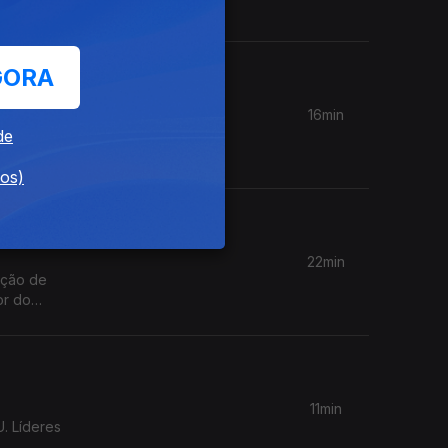
os;
GORA
16min
de
o Carlos
dos)
22min
ação de
or do
11min
. Líderes