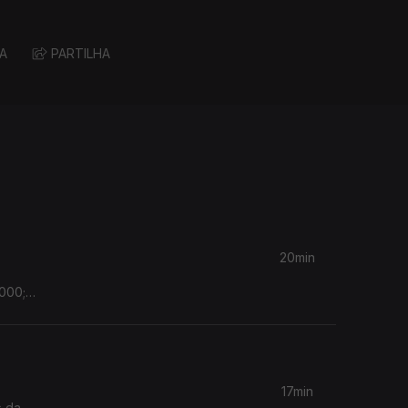
A
PARTILHA
20min
000;
17min
s da