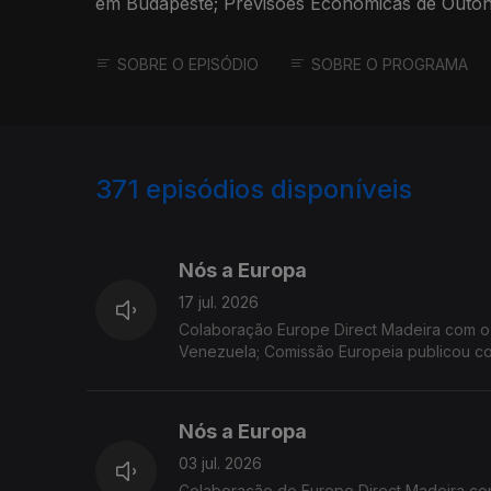
em Budapeste; Previsões Económicas de Outono
Uso de Sacarina.
SOBRE O EPISÓDIO
SOBRE O PROGRAMA
371
episódios disponíveis
923111
897242
Nós a Europa
17 jul. 2026
Colaboração Europe Direct Madeira com o Geógrafo Marco Teles. Temas: Financiament
Venezuela; Comissão Europeia publicou co
Eurobarómetro Flash; relatório sobre a tr
Nós a Europa
03 jul. 2026
Colaboração do Europe Direct Madeira co