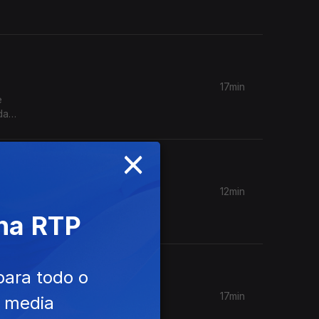
17min
e
da
×
12min
a FAO e
 na RTP
 Europeu
para todo o
17min
e media
a do