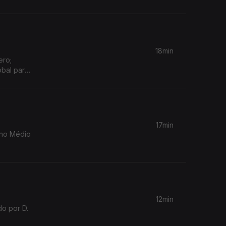
18min
ero;
obal para
17min
 no Médio
12min
o por D.