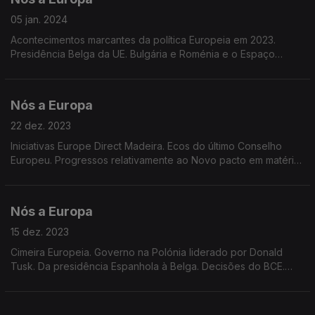
05 jan. 2024
Acontecimentos marcantes da política Europeia em 2023.
Presidência Belga da UE. Bulgária e Roménia e o Espaço
Schengen. Portugal e a moeda única. Portugal e o PRR.
Tributações aplicáveis a empresas multinacionais.
Nós a Europa
22 dez. 2023
Iniciativas Europe Direct Madeira. Ecos do último Conselho
Europeu. Progressos relativamente ao Novo pacto em matéria
de Migração e Asilo. Dados do Eurobarómetro. Christmas
Lights 2023 nas redes sociais Europe Direct
Nós a Europa
15 dez. 2023
Cimeira Europeia. Governo na Polónia liderado por Donald
Tusk. Da presidência Espanhola à Belga. Decisões do BCE.
Retenção de jovens talentos. Implantação de rede de banda
larga. Prémios Lux e Sakarov.