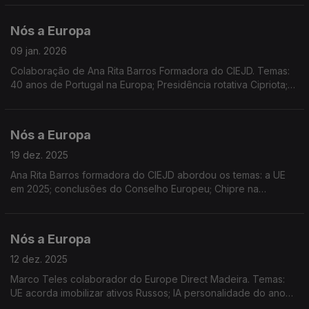
da UE; IA e educação; Sessão plenária do PE
Nós a Europa
09 jan. 2026
Colaboração de Ana Rita Barros Formadora do CIEJD. Temas:
40 anos de Portugal na Europa; Presidência rotativa Cipriota;
Entrada em vigor em 2026 de medidas europeias; a resposta à
ameaça sobre a Gronelândia; UE-Mercosul
Nós a Europa
19 dez. 2025
Ana Rita Barros formadora do CIEJD abordou os temas: a UE
em 2025; conclusões do Conselho Europeu; Chipre na
presidência do Conselho; Prémio Sakarov; Bulgária na Zona
Euro; Reino Unido e o Erasmus; Habitação
Nós a Europa
12 dez. 2025
Marco Teles colaborador do Europe Direct Madeira. Temas:
UE acorda imobilizar ativos Russos; IA personalidade do ano
da TIME; Parceria Digital UE/Canadá; UE multa X; relações