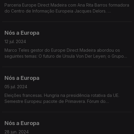
Parceria Europe Direct Madeira com Ana Rita Barros formadora
do Centro de Informação Europeia Jacques Delors.
Temas: Nova Comissão Europeia. Relatório sobre
Competitividade Europeia. Quadro Financeiro 2028-2034.
Taxas de Juro.
Nós a Europa
12 jul. 2024
Marco Teles gestor do Europe Direct Madeira abordou os
seguintes temas: O futuro de Ursula Von Der Leyen; o Grupo
Europa das Nações Soberanas (ENS) no PE; a Presidência
Húngara do Conselho; a Cimeira da NATO.
Nós a Europa
05 jul. 2024
Eleições francesas. Hungria na presidência rotativa da UE.
Semestre Europeu: pacote de Primavera. Fórum do
BCE.Deliberação do Tribunal de Justiça Europeu . Batata doce
da Madeira e Porto Santo incluída no IGP da UE
Nós a Europa
28 jun. 2024