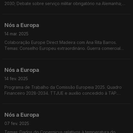
2030; Debate sobre serviço militar obrigatório na Alemanha;
Eurobarómetro dos Jovens; Guerra comercial EUA/UE.
Colaboração do Europe Direct Madeira com Marco Teles
Nós a Europa
14 mar. 2025
Colaboração Europe Direct Madeira com Ana Rita Barros.
Temas: Conselho Europeu extraordinário. Guerra comercial
EUA/UE. Cenário político pós eleições na Alemanha. Decisão
do Tribunal Geral da UE. 50º aniversário da ESA.
Nós a Europa
14 fev. 2025
Programa de Trabalho da Comissão Europeia 2025. Quadro
Financeiro 2028-2034. TTJUE e auxílio concedido à TAP.
Acordo de Pesca UE-Cabo Verde. Taxas de juro. Salários
Mínimos na UE. Conferência de Segurança em Munique
Nós a Europa
07 fev. 2025
Temas: Dados do Copernicus relativos à temperatura do