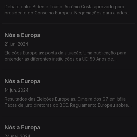
Debate entre Biden e Trump. António Costa aprovado para
presidente do Conselho Europeu. Negociações para a adesão
da Ucrânia e Moldova à UE. Presidência Rotativa da UE. Rússia
bloqueia meios de comunicação europeus.
Nós a Europa
21 jun. 2024
Eleições Europeias: ponta da situação; Uma publicação para
entender as diferentes instituições da UE; 50 Anos de
Eurobarómetro; Concurso fotográfico Tesouros Urbanos;
Relações comerciais UE-China.
Nós a Europa
14 jun. 2024
Resultados das Eleições Europeias. Cimeira dos G7 em Itália.
Taxas de juro diretoras do BCE. Regulamento Europeu sobre
Liberdade dos Meios de Comunicação Social. Regulamento da
Inteligência Artificial (IA)
Nós a Europa
24 mai. 2024