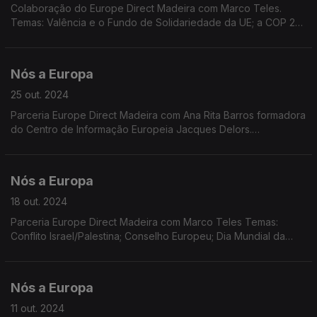
Colaboração do Europe Direct Madeira com Marco Teles.
Temas: Valência e o Fundo de Solidariedade da UE; a COP 29;
a situação política na Alemanha; as audições de confirmação
para a Comissão Europeia. Eleição de Trump.
Nós a Europa
25 out. 2024
Parceria Europe Direct Madeira com Ana Rita Barros formadora
do Centro de Informação Europeia Jacques Delors.
Temas:Cooperação PE/Comissão Europeia; Descida da taxa
de juro; Migração; Referendo na Moldávia; Programa LIFE
Nós a Europa
18 out. 2024
Parceria Europe Direct Madeira com Marco Teles Temas:
Conflito Israel/Palestina; Conselho Europeu; Dia Mundial da
Alimentação; Pémio Sakharov; Dados Eurostat.
Nós a Europa
11 out. 2024