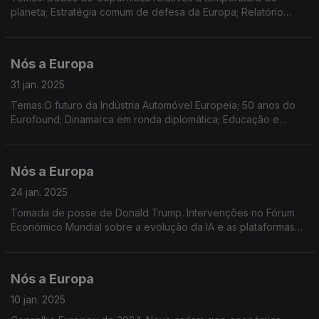
planeta; Estratégia comum de defesa da Europa; Relatório
sobre o estado da água na UE; Brexit; IV Encontro Regional de
Jovens Embaixadores do Parlamento Europeu
Nós a Europa
31 jan. 2025
Temas:O futuro da Indústria Automóvel Europeia; 50 anos do
Eurofound; Dinamarca em ronda diplomática; Educação e
Cidadania Digital; Dados sobre o Turismo na Europa; Empregos
e estágios em Instituições Europeias
Nós a Europa
24 jan. 2025
Tomada de posse de Donald Trump. Intervenções no Fórum
Económico Mundial sobre a evolução da IA e as plataformas
digitais. Lançamento do Fórum Global de Transição Energética
por Ursula von der Leyen.
Nós a Europa
10 jan. 2025