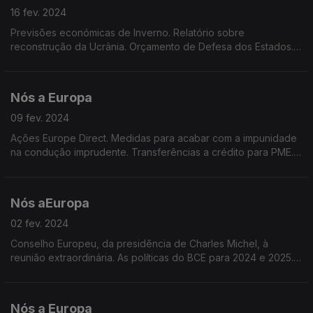
16 fev. 2024
Previsões económicas de Inverno. Relatório sobre
reconstrução da Ucrânia. Orçamento de Defesa dos Estados.
Consulta pública sobre embalagens alimentares. Idade
mediana na UE.
Nós a Europa
09 fev. 2024
Ações Europe Direct. Medidas para acabar com a impunidade
na condução imprudente. Transferências a crédito para PME.
Redução de 90% das emissões de dióxido de carbono.
Dados do Eurobarómetro Especial. Olimpíadas 2024
Nós aEuropa
02 fev. 2024
Conselho Europeu, da presidência de Charles Michel, à
reunião extraordinária. As políticas do BCE para 2024 e 2025.
Derrogação das regras da PAC. Vacinar para prevenir o
cancro. Rotulagem de produtos alimentares.
Nós a Europa