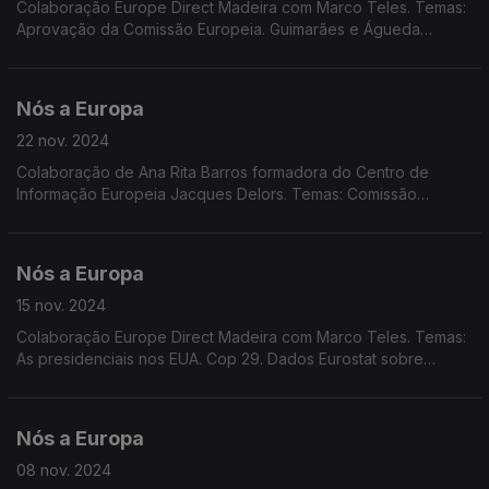
Colaboração Europe Direct Madeira com Marco Teles. Temas:
Aprovação da Comissão Europeia. Guimarães e Águeda
contempladas com prémios ambientais europeus.
Nós a Europa
22 nov. 2024
Colaboração de Ana Rita Barros formadora do Centro de
Informação Europeia Jacques Delors. Temas: Comissão
Europeia; Conselho Europeu em Budapeste; Previsões
Económicas de Outono; Conflito Rússia-Ucrânia; Uso de
Sacarina.
Nós a Europa
15 nov. 2024
Colaboração Europe Direct Madeira com Marco Teles. Temas:
As presidenciais nos EUA. Cop 29. Dados Eurostat sobre
hábitos de leitura na UE e consumo de plásticos leves.
Entrevista de Durão Barroso à Euronews. Market Place
Nós a Europa
08 nov. 2024