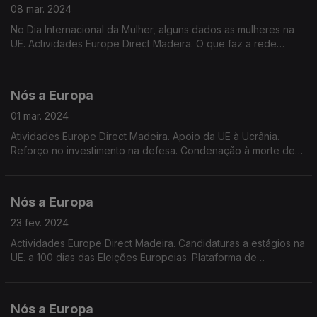
08 mar. 2024
No Dia Internacional da Mulher, alguns dados as mulheres na
UE. Actividades Europe Direct Madeira. O que faz a rede
Europe Direct em Portugal e na EU. Actualidade europeia.
Sessão plenária de 11 a 14 de Março.
Nós a Europa
01 mar. 2024
Atividades Europe Direct Madeira. Apoio da UE à Ucrânia.
Reforço no investimento na defesa. Condenação à morte de
Alexei Navalny. Alargamento e reforma da UE. Guia para as
eleições europeias 2024 na Euronews.
Nós a Europa
23 fev. 2024
Actividades Europe Direct Madeira. Candidaturas a estágios na
UE. a 100 dias das Eleições Europeias. Plataforma de
participação dos cidadãos da UE. Sessão do parlamento
Europeu. Candidatura à reeleição de von der Leyen.
Nós a Europa