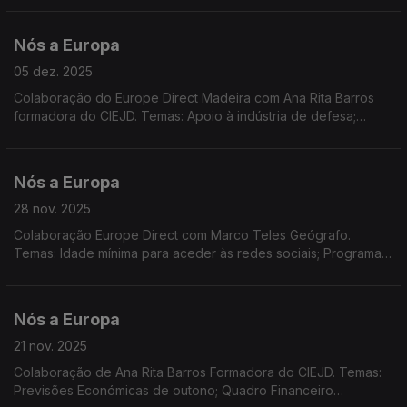
tensas UE/EUA; Sessão PE em Estrasburgo
Nós a Europa
05 dez. 2025
Colaboração do Europe Direct Madeira com Ana Rita Barros
formadora do CIEJD. Temas: Apoio à indústria de defesa;
REsourceEU. Produtos artesanais e industriais. TJE e o direito
de cidadania. Passageiros Marítimos na UE.
Nós a Europa
28 nov. 2025
Colaboração Europe Direct com Marco Teles Geógrafo.
Temas: Idade mínima para aceder às redes sociais; Programa
de Indústria de Defesa Europeia; Segurança dos brinquedos;
Verbas do PRR entregues a Portugal; Ucrânia/Rússia
Nós a Europa
21 nov. 2025
Colaboração de Ana Rita Barros Formadora do CIEJD. Temas:
Previsões Económicas de outono; Quadro Financeiro