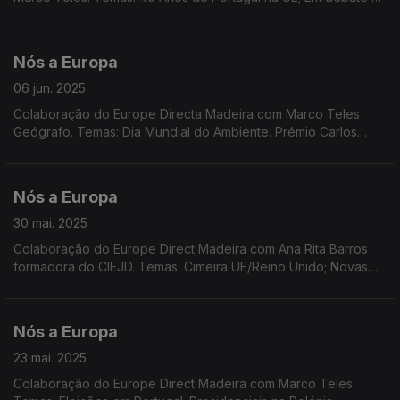
restrições no acesso às redes sociais a menores; Propostas a
debate na próxima sessão plenária do PE.
Nós a Europa
06 jun. 2025
Colaboração do Europe Directa Madeira com Marco Teles
Geógrafo. Temas: Dia Mundial do Ambiente. Prémio Carlos
Magno. Dados do inquérito Eurobarómetro. Metas em matéria
de clima e energia. Corte nas taxas de juro
Nós a Europa
30 mai. 2025
Colaboração do Europe Direct Madeira com Ana Rita Barros
formadora do CIEJD. Temas: Cimeira UE/Reino Unido; Novas
línguas oficiais da UE sem aceitação; Eleito presidente da
Roménia; Instrumento SAFE; Incêndios. Eurostat.
Nós a Europa
23 mai. 2025
Colaboração do Europe Direct Madeira com Marco Teles.