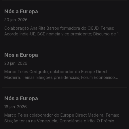
Eurobarómetro realizado no final de 2025.
Nós a Europa
30 jan. 2026
Colaboração Ana Rita Barros formadora do CIEJD. Temas:
Acordo Índia-UE; BCE nomeia vice presidente; Discurso de 1.º
Ministro do Canadá em Davos; Decisões da Comissão
Europeia; 1.º alargamento das CE; dados do Eurostat...
Nós a Europa
23 jan. 2026
Marco Teles Geógrafo, colaborador do Europe Direct
Madeira. Temas: Eleições presidenciais; Fórum Económico
Mundial e as relações transatlânticas; o destino da
Gronelândia; Sessão plenária no PE.
Nós a Europa
16 jan. 2026
Marco Teles colaborador do Europe Direct Madeira. Temas:
Situção tensa na Venezuela, Gronelândia e Irão; O Prémio
Nobel de Corina Machado; A ONU em 2026; O posicionamento