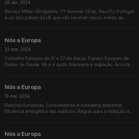
05 abr. 2024
Serviço Militar Obrigatório. 7.º Summer CEmp. RescEU: Portugal
é um dos países da UE que vão receber novos aviões de
combate a incêndios. Dados do Eurobarómetro Flash. Adoção
da Declaração Europeia sobre Ciclismo.
Nós a Europa
22 mar. 2024
Conselho Europeu de 21 e 22 de março. Espaço Europeu de
Dados de Saúde. UE e a ajuda financeira à migração. Acordão
do Tribunal de Justiça da UE sobre segurança de brinquedos.
Candidaturas ao Prémio Jacques Delors.
Nós a Europa
15 mar. 2024
Eleições Europeias. Consumidores e marketing ambiental.
Eficiência energética dos edifícios. Regras para a redução de
emissões nos transportes rodoviários. Regulamento IA. Serviço
militar obrigatório para mulheres.
Nós a Europa