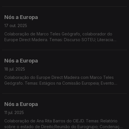
Prémio Sakarov; COP 30; monitorização da saúde das
florestas; sanções contra a Rússia; mudança da hora sazonal.
Nós a Europa
17 out. 2025
Colaboração de Marco Teles Geógrafo, colaborador do
Europe Direct Madeira. Temas: Discurso SOTEU; Literacia
financeira e contas de poupança e de investimento;
REGIOSTARS 2025; Relatório 'Habitação na UE'.
Nós a Europa
18 jul. 2025
Colaboração do Europe Direct Madeira com Marco Teles
Geógrafo. Temas: Estágios na Comissão Europeia; Evento
'Caminhos pela Europa' do Europe Direct Madeira; Novo
quadro Financeiro Plurianual; Dados do Eurocontrol.
Nós a Europa
11 jul. 2025
Colaboração de Ana Rita Barros do CIEJD. Temas: Relatório
sobre o estado de Direito;Reunião do Eurogrupo; Condenação