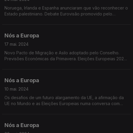
Noruega, Irlanda e Espanha anunciaram que vão reconhecer o
Estado palestiniano. Debate Eurovisão promovido pelo
Parlamento europeu e UER. Vampanha institucional do PE Usa
o Teu Voto. Inquérito Eurobarómetro Standard.
Nós a Europa
17 mai. 2024
Novo Pacto de Migração e Asilo adoptado pelo Conselho.
Previsões Económicas da Primavera. Eleições Europeias 2024:
Projeções maio. Transferências bancárias imediatas, utilizando
o número de telefone.
Nós a Europa
10 mai. 2024
Os desafios de um futuro alargamento da UE, a afirmação da
UE no Mundo e as Eleições Europeias numa conversa com
Marco Teles do Europe Direct Madeira e Ana Rita Barros do
Centro de Informação Europeia Jacques Delors.
Nós a Europa