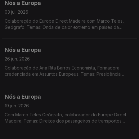
Nós a Europa
03 jul. 2026
Colaboração do Europe Direct Madeira com Marco Teles,
Geógrafo. Temas: Onda de calor extremo em países da
Europa; Comissão Europeia e OCDE apresentaram quadro de
literacia em IA; relatório da ONU sobre a IA; novo imposto
sobre o comércio eletrónico; apoio humanitário da UE à
Nós a Europa
Venezuela; Summer CEmp 2026 na Lousã.
26 jun. 2026
Colaboração de Ana Rita Barros Economista, Formadora
credenciada em Assuntos Europeus. Temas: Presidência
rotativa da Irlanda; Pacto em matéria de Migração e Asilo;
Aproximação Arménia-UE; Reserva Agrícola; Concurso
Pinóquio premeia duas escolas da RAM.
Nós a Europa
19 jun. 2026
Com Marco Teles Geógrafo, colaborador do Europe Direct
Madeira. Temas: Direitos dos passageiros de transportes
aéreos; Cimeira G7; Cimeira da UE; relatório sobre o estado da
Década Digital.