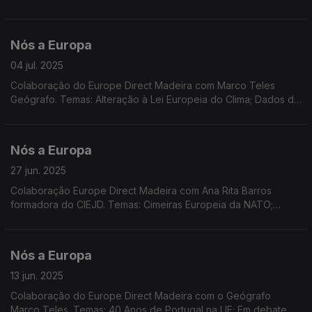
da Rússia em decisão do TEDH; Quadro Financeiro Plurianual;
Reconstrução da Ucrânia.
Nós a Europa
04 jul. 2025
Colaboração do Europe Direct Madeira com Marco Teles
Geógrafo. Temas: Alteração à Lei Europeia do Clima; Dados do
Eurobarómetro sobre as alterações climáticas; Consulta pública
sobre turismo sustentável na UE
Nós a Europa
27 jun. 2025
Colaboração Europe Direct Madeira com Ana Rita Barros
formadora do CIEJD. Temas: Cimeiras Europeia da NATO;
Presidência Dinamarquesa do Conselho; Pronuncia do TJUE;
Consulta pública sobre Turismo Sustentável; Literatura.
Nós a Europa
13 jun. 2025
Colaboração do Europe Direct Madeira com o Geógrafo
Marco Teles. Temas: 40 Anos de Portugal na UE; Em debate as