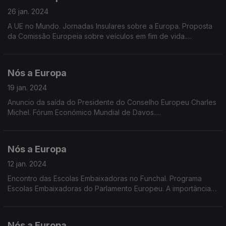
26 jan. 2024
A UE no Mundo. Jornadas Insulares sobre a Europa. Proposta
da Comissão Europeia sobre veículos em fim de vida.
Emissões poluentes dos veículos de passageiros a motor de
combustão. Remuneração média na UE
Nós a Europa
19 jan. 2024
Anuncio da saída do Presidente do Conselho Europeu Charles
Michel. Fórum Económico Mundial de Davos.
Ecobranqueamento. Preocupações dos eleitores Europeus.
Dados Eurostat sobre Turismo. Prémio Europeu Carlos Magno
2024
Nós a Europa
12 jan. 2024
Encontro das Escolas Embaixadoras no Funchal. Programa
Escolas Embaixadoras do Parlamento Europeu. A importância
das Eleições Europeias e de combater o cenário de
abstenção.
Nós a Europa