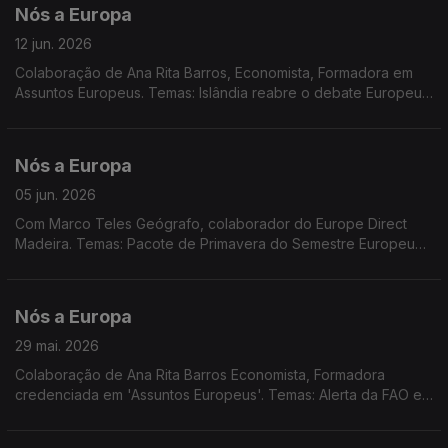
Nós a Europa
12 jun. 2026
Colaboração de Ana Rita Barros, Economista, Formadora em
Assuntos Europeus. Temas: Islândia reabre o debate Europeu;
novo governo na Dinamarca; Latim, Língua Europeia; Política
monetária; Conselho Europeu.
Nós a Europa
05 jun. 2026
Com Marco Teles Geógrafo, colaborador do Europe Direct
Madeira. Temas: Pacote de Primavera do Semestre Europeu
de 2026; Regras de adesão à UE; Incêndios florestais e
resposta da UE; Dia Mundial da Bicicleta; Dia da Sobrecarga, a
redução da pegada ecológica e os indicadores para o futuro.
Nós a Europa
29 mai. 2026
Colaboração de Ana Rita Barros Economista, Formadora
credenciada em 'Assuntos Europeus'. Temas: Alerta da FAO e
Plano de Ação da UE sobre Abastecimento e Segurança
Alimentar; Eleições em países da UE; EPSO - Serviço Europeu