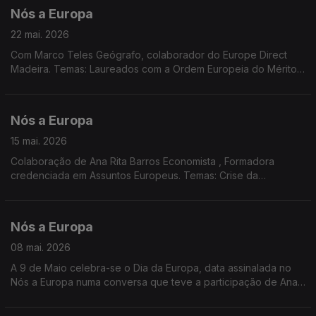
de Seleção de Pessoal
Nós a Europa
22 mai. 2026
Com Marco Teles Geógrafo, colaborador do Europe Direct
Madeira. Temas: Laureados com a Ordem Europeia do Mérito;
Regras para investimentos estrangeiros em sectores sensíveis;
Pacto Europeu de Prestação de Cuidados; Previsões
Económicas de Primavera.
Nós a Europa
15 mai. 2026
Colaboração de Ana Rita Barros Economista , Formadora
credenciada em Assuntos Europeus. Temas: Crise da
Habitação na UE; Consulta Pública sobre Transporte Aéreo;
Acórdão do TJE; Ordem Europeia de Mérito; Prémio Carlos
Magno para a Juventude 2026.
Nós a Europa
08 mai. 2026
A 9 de Maio celebra-se o Dia da Europa, data assinalada no
Nós a Europa numa conversa que teve a participação de Ana
Rita Barros Economista Formadora Certificada em Assuntos
Europeus e Marco Teles Geógrafo, colaborador do Europe