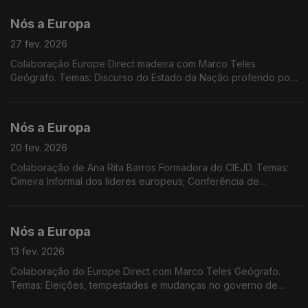
Bootcamp para jovens; Dados Eurostat.
Nós a Europa
27 fev. 2026
Colaboração Europe Direct madeira com Marco Teles
Geógrafo. Temas: Discurso do Estado da Nação proferido por
D. Trump; 4.º aniversário da agressão russa à Ucrânia; Islândia
anuncia referendo sobre adesão à UE
Nós a Europa
20 fev. 2026
Colaboração de Ana Rita Barros Formadora do CIEJD. Temas:
Cimeira Informal dos líderes europeus; Conferência de
Segurança de Munique; Acordão do Tribunal de Justiça UE;
Jurisdições não cooperantes em termos fiscais.
Nós a Europa
13 fev. 2026
Colaboração do Europe Direct com Marco Teles Geógrafo.
Temas: Eleições, tempestades e mudanças no governo de
Portugal; Dia Europeu do 112; Lei do Clima; Dadod do