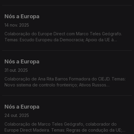
Plurianual; Defesa na UE; Taxas para encomendas de baixo
valor; Remuneração feminina "gratuita"
Nós a Europa
14 nov. 2025
Colaboração do Europe Direct com Marco Teles Geógrafo.
Temas: Escudo Europeu da Democracia; Apoio da UE à
Ucrânia; Meta climática da UE. COP30.
Nós a Europa
31 out. 2025
Colaboração de Ana Rita Barros Formadora do CIEJD. Temas:
Novo sistema de controlo fronteiriço; Ativos Russos
congelados; Eleições nos Países Baixos; Programa EU4Health;
Europa Criativa; DiscoverEU; Dados Eurostat.
Nós a Europa
24 out. 2025
Colaboração de Marco Teles Geógrafo, colaborador do
Europe Direct Madeira. Temas: Regras de condução da UE;