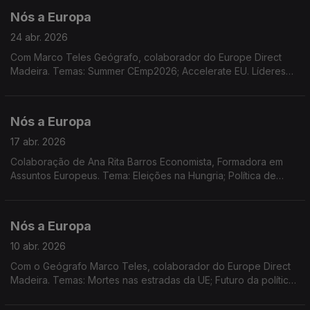
Direct Madeira
Nós a Europa
24 abr. 2026
Com Marco Teles Geógrafo, colaborador do Europe Direct
Madeira. Temas: Summer CEmp2026; Accelerate EU. Líderes
da UE reunidos no Chipre.
Nós a Europa
17 abr. 2026
Colaboração de Ana Rita Barros Economista, Formadora em
Assuntos Europeus. Tema: Eleições na Hungria; Política de
coesão; Situação no Médio Oriente e a UE; Concurso EPSO;
Novo desenho para as notas Euro
Nós a Europa
10 abr. 2026
Com o Geógrafo Marco Teles, colaborador do Europe Direct
Madeira. Temas: Mortes nas estradas da UE; Futuro da política
de coesaão em discussão; Prémio Capitais Europeias do
Turismo 2027; Youth4Regions 2026; SummerCEmp 2026