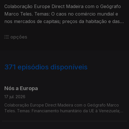
Colaboração Europe Direct Madeira com o Geógrafo
Marco Teles. Temas: O caos no comércio mundial e
nos mercados de capitais; preços da habitação e das
rendas na UE; UE anuncia ajuda humanitária; Plano de
Ação para a IA.
opções
371
episódios disponíveis
923111
897242
860364
830105
802462
763336
740847
702201
681807
Nós a Europa
17 jul. 2026
Colaboração Europe Direct Madeira com o Geógrafo Marco
Teles. Temas: Financiamento humanitário da UE à Venezuela;
Comissão Europeia publicou com novas orientações para
proteção das zonas protegidas Natura 2000; Eurobarómetro
Flash; relatório sobre a transformação demográfica na UE