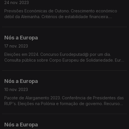
24 nov. 2023
Previsões Económicas de Outono. Crescimento económico
débil da Alemanha. Critérios de estabilidade financeira.
Impostos nos Estados da UE. Regras de redução e reciclagem
de embalagens. Indicações Geográficas Protegidas
Nós a Europa
17 nov. 2023
Eleições em 2024. Concurso Eurodeputad@ por um dia.
Consulta pública sobre Corpo Europeu de Solidariedade. Euro
barómetro. Sessão Plenária em Estrasburgo. Registo do
Requeijão da Madeira no IGP.
Nós a Europa
10 nov. 2023
Pacote de Alargamento 2023. Conferência de Presidentes das
RUP's. Eleições na Polónia e formação de governo. Recursos
financeiros para o orçamento da UE, Centro de Inovação do
Técnico de Lisboa. Prémio Sakharov 2023
Nós a Europa