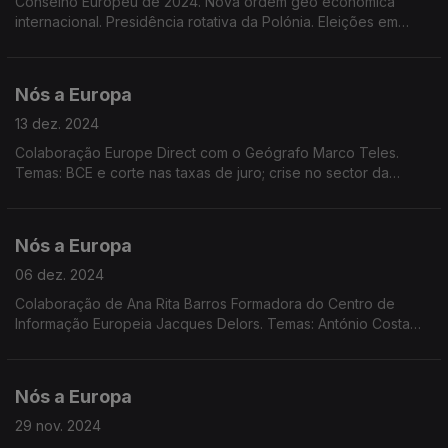
Conselho Europeu de 2024. Nova ordem geo económica
internacional. Presidência rotativa da Polónia. Eleições em
2025 em países Europeus. Roménia e Bulgária membros de
pleno direito do espaço Schengen. Dados Eurostat.
Nós a Europa
13 dez. 2024
Colaboração Europe Direct com o Geógrafo Marco Teles.
Temas: BCE e corte nas taxas de juro; crise no sector da
indústria automóvel; Programa Europa Criativa; Discurso de
Mark Rutte da NATO; Sessão Plenária em Estrasburgo
Nós a Europa
06 dez. 2024
Colaboração de Ana Rita Barros Formadora do Centro de
Informação Europeia Jacques Delors. Temas: António Costa
presidente do Conselho Europeu; situação em França e na
Geórgia; crescimento económico da UE; Dados Eurostat.
Nós a Europa
29 nov. 2024