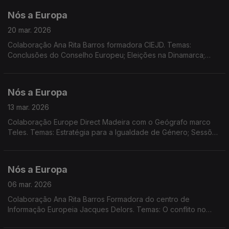
Nós a Europa
20 mar. 2026
Colaboração Ana Rita Barros formadora CIEJD. Temas:
Conclusões do Conselho Europeu; Eleições na Dinamarca;
Propostas e medidas da Comissão Europeia: EU Inc. e Diretiva
Quadro sobre a Água. Dados Eurostat sobre energia na UE;
Acordão do TJUE condena Portugal.
Nós a Europa
13 mar. 2026
Colaboração Europe Direct Madeira com o Geógrafo marco
Teles. Temas: Estratégia para a Igualdade de Género; Sessões
Plenárias do PE: cooperação UE-Canadá e Habitação; Ordem
Europeia do Mérito; Nova Estratégia Global para as ilhas da UE
Nós a Europa
06 mar. 2026
Colaboração Ana Rita Barros Formadora do centro de
Informação Europeia Jacques Delors. Temas: O conflito no
Médio Oriente; Acordo Mercosul e UE Suiça; Concurso EPSO;