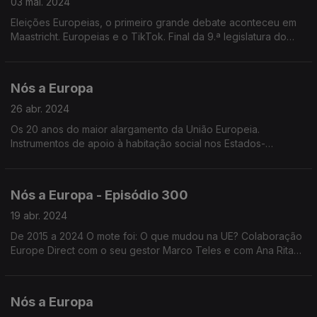
03 mai. 2024
Eleições Europeias, o primeiro grande debate aconteceu em
Maastricht. Europeias e o TikTok. Final da 9.ª legislatura do
Parlamento Europeu. Voto em mobilidade nas Eleições
Europeias. 20 anos do maior alargamento da UE.
Nós a Europa
26 abr. 2024
Os 20 anos do maior alargamento da União Europeia.
Instrumentos de apoio à habitação social nos Estados-
Membros. Última sessão Plenária Parlamento Europeu.
Projeções para as Eleições Europeias 2024.
Nós a Europa - Episódio 300
19 abr. 2024
De 2015 a 2024 O mote foi: O que mudou na UE? Colaboração
Europe Direct com o seu gestor Marco Teles e com Ana Rita
Barros formadora do Centro de Informação Europeia Jacques
Delors.
Nós a Europa