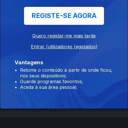
REGISTE-SE AGORA
30 jun. 2015
Quero registar-me mais tarde
Entrar (utilizadores registados)
Vantagens
Retome o conteúdo a partir de onde ficou,
Instale a aplicação
RTP Play
nos seus dispositivos;
Guarde programas favoritos;
Aceda à sua área pessoal;
Disponível para iOS, Android, Apple TV, Android TV e
CarPlay