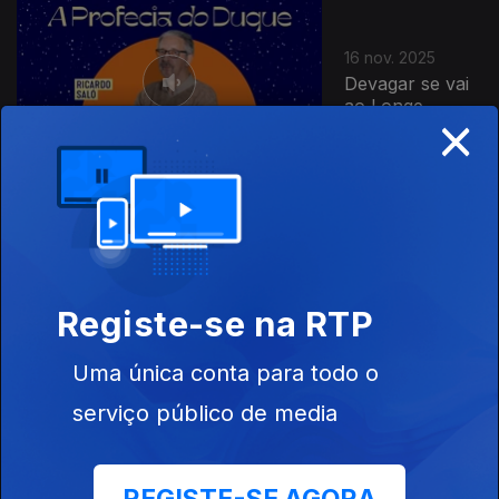
16 nov. 2025
Devagar se vai
ao Longe
×
09 nov. 2025
Da Terra e do
Espaço
Registe-se na RTP
Uma única conta para todo o
serviço público de media
02 nov. 2025
A Prata da Casa
e O Visitante da