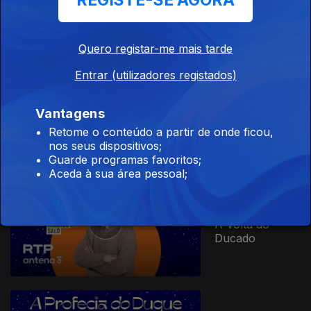
REGISTE-SE AGORA
Noite
Quero registar-me mais tarde
Entrar (utilizadores registados)
27 out. 2025
A Oeste da
Vantagens
Balbúrdia
Retome o conteúdo a partir de onde ficou,
nos seus dispositivos;
Guarde programas favoritos;
Aceda à sua área pessoal;
19 out. 2025
À Volta do
Ducado