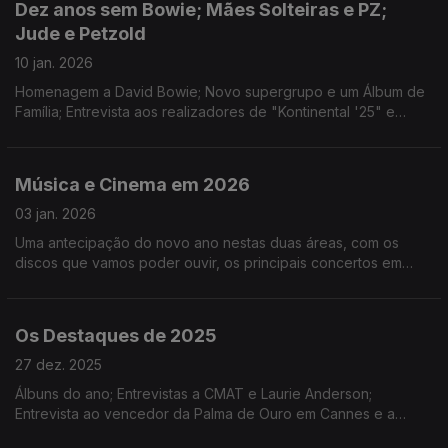
Dez anos sem Bowie; Mães Solteiras e PZ;
Jude e Petzold
10 jan. 2026
Homenagem a David Bowie; Novo supergrupo e um Álbum de
Família; Entrevista aos realizadores de "Kontinental '25" e
"Miroirs Nº3" e integral de João César Monteiro; Ouro,
Incenso e Birra e Noite dos Reis da Bazuuca
Música e Cinema em 2026
03 jan. 2026
Uma antecipação do novo ano nestas duas áreas, com os
discos que vamos poder ouvir, os principais concertos em
Portugal e alguns filmes com estreia prevista.
Os Destaques de 2025
27 dez. 2025
Álbuns do ano; Entrevistas a CMAT e Laurie Anderson;
Entrevista ao vencedor da Palma de Ouro em Cannes e a
estreia em Berlim de "Duas Vezes João Liberada"; "As