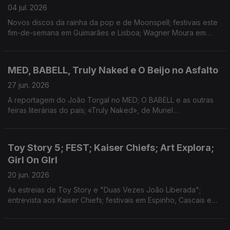
04 jul. 2026
Novos discos da rainha da pop e de Moonspell; festivais este
fim-de-semana em Guimarães e Lisboa; Wagner Moura em
Lisboa para peça no CCB e início do Festival de Teatro de
Almada; doc sobre banda pós-rock escocesa.
MED, BABELL, Truly Naked e O Beijo no Asfalto
27 jun. 2026
A reportagem do João Torgal no MED; O BABELL e as outras
feiras literárias do país; «Truly Naked», de Muriel
D’ansenbourg, em estreia no FEST; Peça de Nelson Rodrigues
em exibição no TNSJ.
Toy Story 5; FEST; Kaiser Chiefs; Art Explora;
Girl On GIrl
20 jun. 2026
As estreias de Toy Story e "Duas Vezes João Liberada";
entrevista aos Kaiser Chiefs; festivais em Espinho, Cascais e
Vila Real; cultura pop e as mulheres no livro de Sophie Gilbert:
teatro sobre a Palestina no CCB;