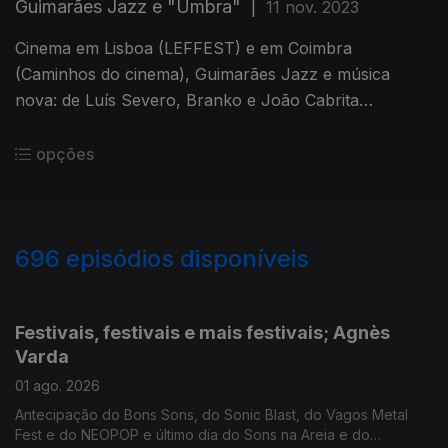
Guimarães Jazz e "Umbra"
|
11 nov. 2023
Cinema em Lisboa (LEFFEST) e em Coimbra
(Caminhos do cinema), Guimarães Jazz e música
nova: de Luís Severo, Branko e João Cabrita
("Umbra" é o título do novo album). Inês Marques
Lucas numa atuação especial para a 3.
opções
696
episódios disponíveis
926942
907454
889515
Festivais, festivais e mais festivais; Agnès
Varda
01 ago. 2026
Antecipação do Bons Sons, do Sonic Blast, do Vagos Metal
Fest e do NEOPOP e último dia do Sons na Areia e do