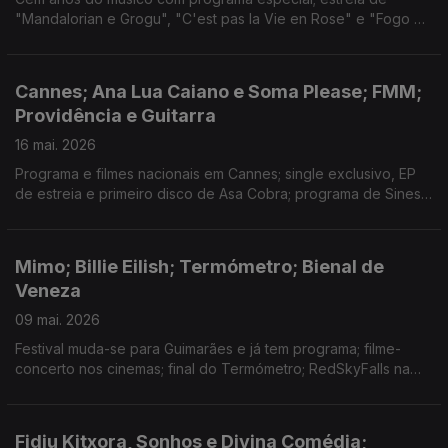
"Mandalorian e Grogu", "C'est pas la Vie en Rose" e "Fogo do
Vento", com entrevistas às realizadoras; hino de apoio à
selecção; exposição no MAAT; "Aqui" em Cannes.
Cannes; Ana Lua Caiano e Soma Please; FMM;
Providência e Guitarra
16 mai. 2026
Programa e filmes nacionais em Cannes; single exclusivo, EP
de estreia e primeiro disco de Asa Cobra; programa de Sines
e novidades do MED; estreia do filme de João Nicolau e de
"Soco a Soco"; FITEI, Futurama e Coopera;
Mimo; Billie Eilish; Termómetro; Bienal de
Veneza
09 mai. 2026
Festival muda-se para Guimarães e já tem programa; filme-
concerto nos cinemas; final do Termómetro; RedSkyFalls na
Bienal; discos novos de Lykke Li, Seu Jorge, Aldous Harding e
Broken Social Scene; festivais de cinema.
Fidju Kitxora, Sonhos e Divina Comédia;