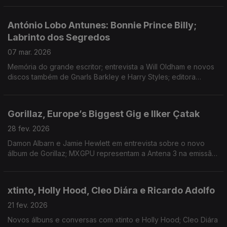
Bruna Dantas Lobato.
António Lobo Antunes: Bonnie Prince Billy;
Labrinto dos Segredos
07 mar. 2026
Memória do grande escritor; entrevista a Will Oldham e novos
discos também de Gnarls Barkley e Harry Styles; editora
Príncipe com ecos de 2006; romance passado em Lisboa;
Festival Periferias; Primitive Reason ao vivo.
Gorillaz, Europe’s Biggest Gig e Ilker Çatak
28 fev. 2026
Damon Albarn e Jamie Hewlett em entrevista sobre o novo
álbum de Gorillaz; MXGPU representam a Antena 3 na emissão
que junta cinco estações de rádio europeias; «Cartas
Amarelas» foi o grande vencedor da Berlinale.
xtinto, Holly Hood, Cleo Diára e Ricardo Adolfo
21 fev. 2026
Novos álbuns e conversas com xtinto e Holly Hood; Cleo Diára