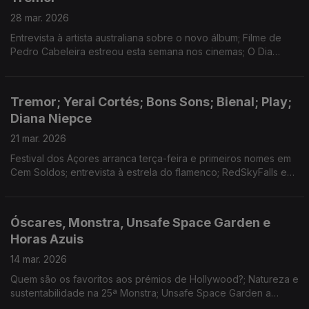
28 mar. 2026
Entrevista à artista australiana sobre o novo álbum; Filme de
Pedro Cabeleira estreou esta semana nos cinemas; O Dia
Mundial do Teatro e as novas criações em Coimbra e no Porto;
Uma visita às Estufas do Tremor.
Tremor; Yerai Cortés; Bons Sons; Bienal; Play;
Diana Niepce
21 mar. 2026
Festival dos Açores arranca terça-feira e primeiros nomes em
Cem Soldos; entrevista à estrela do flamenco; RedSkyFalls em
Veneza e reportagem no Guggenheim Bilbau; nomeados aos
Play; coreógrafa na Culturgest; Óscares.
Óscares, Monstra, Unsafe Space Garden e
Horas Azuis
14 mar. 2026
Quem são os favoritos aos prémios de Hollywood?; Natureza e
sustentabilidade na 25ª Monstra; Unsafe Space Garden a
caminho do South by Southwest; O romance de estreia de