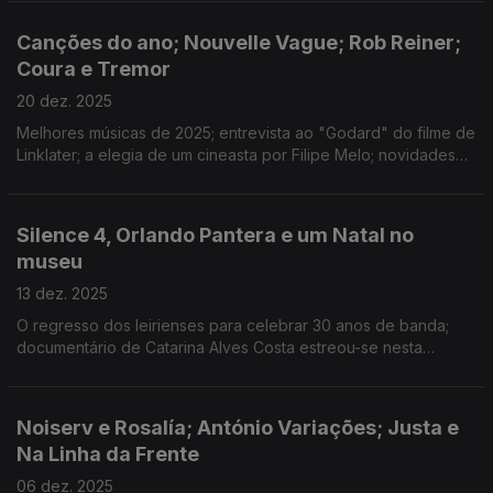
Suplicantes", encenada por Sara Barros Leitão.
Canções do ano; Nouvelle Vague; Rob Reiner;
Coura e Tremor
20 dez. 2025
Melhores músicas de 2025; entrevista ao "Godard" do filme de
Linklater; a elegia de um cineasta por Filipe Melo; novidades
do Alto Minho, Açores e Roterdão; consoada atribulada em
"Carne"; disco novo de Bloom;
Silence 4, Orlando Pantera e um Natal no
museu
13 dez. 2025
O regresso dos leirienses para celebrar 30 anos de banda;
documentário de Catarina Alves Costa estreou-se nesta
semana nos cinemas; os planos de Natal do Museu Nacional
Machado de Castro.
Noiserv e Rosalía; António Variações; Justa e
Na Linha da Frente
06 dez. 2025