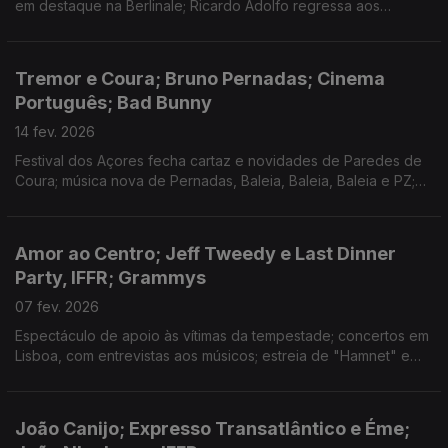
em destaque na Berlinale; Ricardo Adolfo regressa aos
romances com «A Chefe dos Maus»
Tremor e Coura; Bruno Pernadas; Cinema
Português; Bad Bunny
14 fev. 2026
Festival dos Açores fecha cartaz e novidades de Paredes de
Coura; música nova de Pernadas, Baleia, Baleia, Baleia e PZ;
nova sala de cinema português e Festival de Berlim; série de
David Bruno; Bad Bunny no Superbowl
Amor ao Centro; Jeff Tweedy e Last Dinner
Party, IFFR; Grammys
07 fev. 2026
Espectáculo de apoio às vítimas da tempestade; concertos em
Lisboa, com entrevistas aos músicos; estreia de "Hamnet" e
cinema português em Roterdão; disco novo e entrevista a
Mike El Nite; rescaldo dos Grammys
João Canijo; Expresso Transatlântico e Éme;