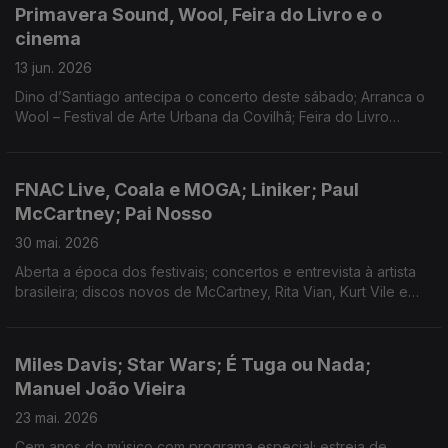
Primavera Sound, Wool, Feira do Livro e o
cinema
13 jun. 2026
Dino d’Santiago antecipa o concerto deste sábado; Arranca o
Wool – Festival de Arte Urbana da Covilhã; Feira do Livro
termina este fim-de-semana; Os novos filmes de Spielberg,
João Nuno Pinto e Simón Mesa Soto.
FNAC Live, Coala e MOGA; Liniker; Paul
McCartney; Pai Nosso
30 mai. 2026
Aberta a época dos festivais; concertos e entrevista à artista
brasileira; discos novos de McCartney, Rita Vian, Kurt Vile e
Digitalism; séries "Adónis" e "Novas Narrativas de Caça"; João
Pedro Vala premiado nos EUA.
Miles Davis; Star Wars; É Tuga ou Nada;
Manuel João Vieira
23 mai. 2026
Cem anos do músico com programa especial; estreia de