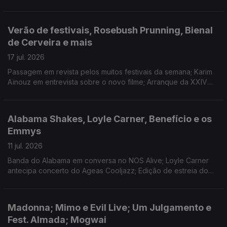
L'Agosto; retrospectiva da cineasta no Nimas, em Lisboa;
discos novos de Ariana Grande e Domi and JD Beck.
Verão de festivais, Rosebush Prunning, Bienal
de Cerveira e mais
17 jul. 2026
Passagem em revista pelos muitos festivais da semana; Karim
Aïnouz em entrevista sobre o novo filme; Arranque da XXIV
Bienal de Arte de Cerveira; O Tinder dos livros e os planos
para o fim-de-semana.
Alabama Shakes, Loyle Carner, Benefício e os
Emmys
11 jul. 2026
Banda do Alabama em conversa no NOS Alive; Loyle Carner
antecipa concerto do Ageas Cooljazz; Edição de estreia do
Benefício de Marvão; Anunciadas as nomeações para os
Emmys.
Madonna; Mimo e Evil Live; Um Julgamento e
Fest. Almada; Mogwai