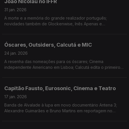
João NIcolau no IFFR
31 jan. 2026
A morte e a memória do grande realizador português;
novidades também de Glockenwise, Inês Apenas e
Stereossauro; "A Providência e a Guitarra" abre Roterdão; a
estreia de Valor Sentimental; Salgado Fest e Música Discreta.
Óscares, Outsiders, Calcutá e MIC
24 jan. 2026
A resenha das nomeações para os óscares; Cinema
independente Americano em Lisboa; Calcutá edita o primeiro
longa-duração "Soon After Dawn"; Blue House abre
candidaturas para programa de apoio a músicos emergentes.
Capitão Fausto, Eurosonic, Cinema e Teatro
17 jan. 2026
Banda de Alvalade à lupa em novo documentário Antena 3;
Alexandre Guimarães e Bruno Martins em reportagem no
Eurosonic; Entrevista a Hasad Hadi, realizador de "O Bolo do
Presidente"; A nova peça de Marco Martins.