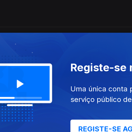
ares Abandonados de Portugal"
Registe-se
anuais escolares e do "Bestiário Tradicional Port
Uma única conta 
serviço público d
D - TAKE C'AIR - Crew Volunteers e a Terra dos So
 única
REGISTE-SE A