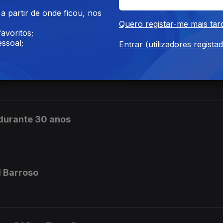
 partir de onde ficou, nos
Quero registar-me mais tar
avoritos;
ssoal;
Entrar (utilizadores regista
ro "Cozinhar com Amor"
 durante 30 anos
l Barroso