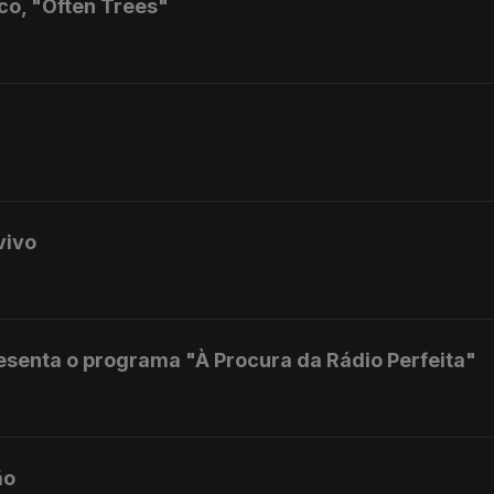
co, "Often Trees"
vivo
senta o programa "À Procura da Rádio Perfeita"
ão