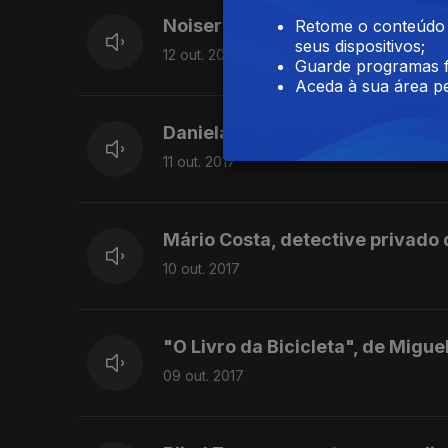
Noiserv ao vivo na 3
Retome o conteúdo a
seus dispositivos;
12 out. 2017
Guarde programas f
Aceda à sua área pe
Daniela Ricardo, autora do liv
11 out. 2017
Mário Costa, detective privado
10 out. 2017
"O Livro da Bicicleta", de Migue
09 out. 2017