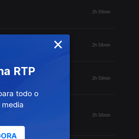
2h 59min
×
2h 58min
 na RTP
uguês"
2h 59min
para todo o
e media
nhos
2h 56min
GORA