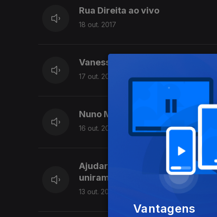
Rua Direita ao vivo
18 out. 2017
Vanessa Fidalgo e o livro "Lug
17 out. 2017
Nuno Matos Valente, autor de m
16 out. 2017
Ajudar a realizar sonhos. A ONG
uniram-se numa parceria social
13 out. 2017
Vantagens