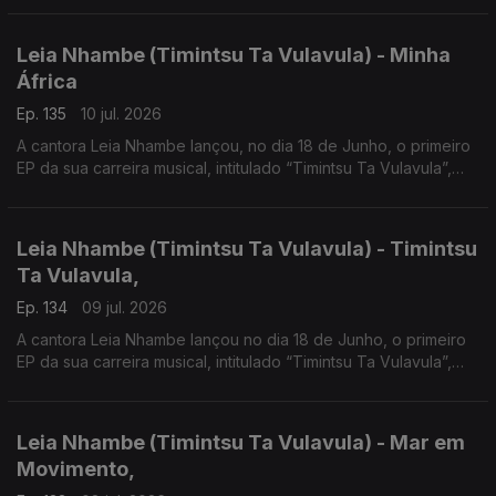
sua vida.
Leia Nhambe (Timintsu Ta Vulavula) - Minha
África
Ep. 135
10 jul. 2026
A cantora Leia Nhambe lançou, no dia 18 de Junho, o primeiro
EP da sua carreira musical, intitulado “Timintsu Ta Vulavula”,
que traduzido do Xichangana para português significa “Raízes
Falam”.
Leia Nhambe (Timintsu Ta Vulavula) - Timintsu
Ta Vulavula,
Ep. 134
09 jul. 2026
A cantora Leia Nhambe lançou no dia 18 de Junho, o primeiro
EP da sua carreira musical, intitulado “Timintsu Ta Vulavula”,
que traduzido do Xichangana para português significa “Raízes
Falam”.
Leia Nhambe (Timintsu Ta Vulavula) - Mar em
Movimento,