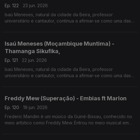
Ep. 122
23 jun. 2026
Isaú Meneses, natural da cidade da Beira, professor
universitário e cantautor, continua a afirmar-se como uma das
vozes mais influentes da música moçambicana. Em 2026
apresenta o disco "Moçambique Muntima".
Isaú Meneses (Moçambique Muntima) -
Thamanga Sikufika,
Ep. 121
22 jun. 2026
Isaú Meneses, natural da cidade da Beira, professor
universitário e cantautor, continua a afirmar-se como uma das
vozes mais influentes da música moçambicana. Em 2026
apresenta o disco "Moçambique Muntima", expressão que
significa "Moçambique no Coração".
Freddy Mew (Superação) - Embias ft Marlon
Ep. 120
19 jun. 2026
Frederic Mandim é um músico da Guiné-Bissau, conhecido no
meio artístico como Freddy Mew. Entrou no meio musical em
2009 no Bairro de Pluba, integrando os Melomaníacos.