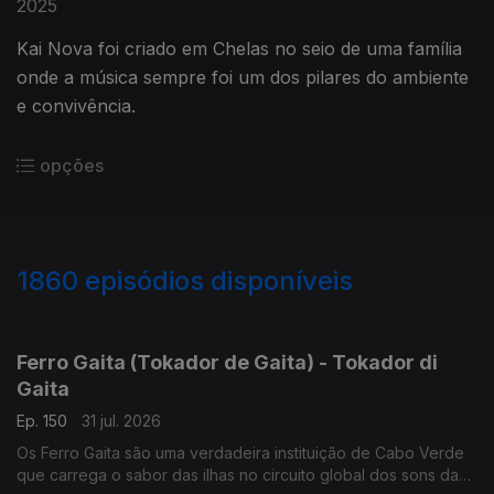
2025
Kai Nova foi criado em Chelas no seio de uma família
onde a música sempre foi um dos pilares do ambiente
e convivência.
opções
1860
episódios disponíveis
941999
937028
934435
931259
Ferro Gaita (Tokador de Gaita) - Tokador di
Gaita
Ep. 150
31 jul. 2026
Os Ferro Gaita são uma verdadeira instituição de Cabo Verde
que carrega o sabor das ilhas no circuito global dos sons da