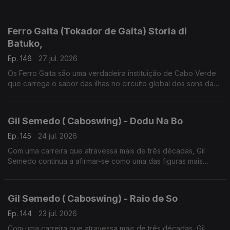
lusofonia.
Ferro Gaita (Tokador de Gaita) Storia di
Batuko,
Ep. 146
27 jul. 2026
Os Ferro Gaita são uma verdadeira instituição de Cabo Verde
que carrega o sabor das ilhas no circuito global dos sons da
lusofonia
Gil Semedo ( Caboswing) - Dodu Na Bo
Ep. 145
24 jul. 2026
Com uma carreira que atravessa mais de três décadas, Gil
Semedo continua a afirmar-se como uma das figuras mais
influentes da música lusófona.
Gil Semedo ( Caboswing) - Raio de So
Ep. 144
23 jul. 2026
Com uma carreira que atravessa mais de três décadas, Gil