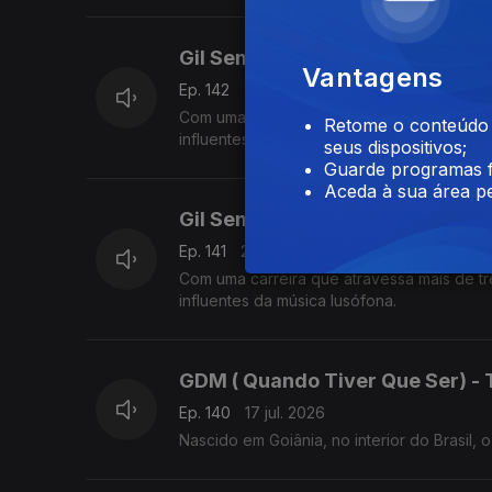
Gil Semedo ( Caboswing) - Nos 
Vantagens
Ep. 142
21 jul. 2026
Com uma carreira que atravessa mais de tr
Retome o conteúdo a
influentes da música lusófona. Em 2026, o 
seus dispositivos;
Guarde programas f
Aceda à sua área pe
Gil Semedo ( Caboswing) - Mam
Ep. 141
20 jul. 2026
Com uma carreira que atravessa mais de tr
influentes da música lusófona.
GDM ( Quando Tiver Que Ser) -
Ep. 140
17 jul. 2026
Nascido em Goiânia, no interior do Brasil,