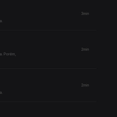
3min
a.
2min
ia. Porém,
2min
a.