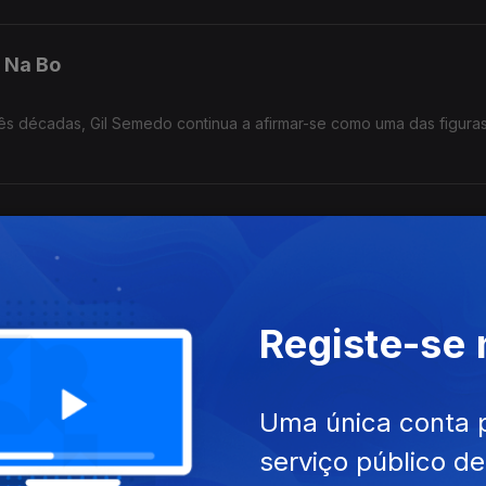
 Na Bo
ês décadas, Gil Semedo continua a afirmar-se como uma das figura
 de So
ês décadas, Gil Semedo continua a afirmar-se como uma das figura
Registe-se
s Loneliness
Uma única conta 
ês décadas, Gil Semedo continua a afirmar-se como uma das figura
serviço público d