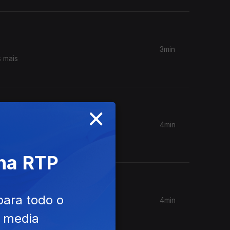
3min
s mais
×
4min
s mais
 na RTP
para todo o
4min
s mais
e media