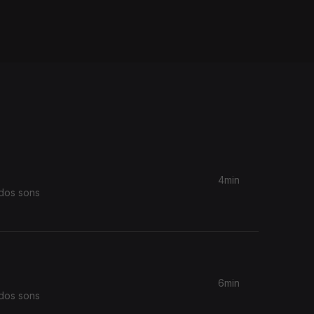
4min
 dos sons
6min
 dos sons