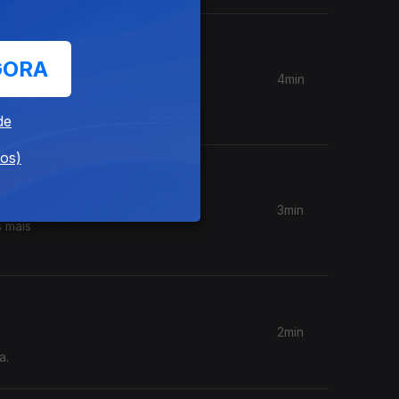
GORA
4min
s mais
de
dos)
3min
s mais
2min
a.