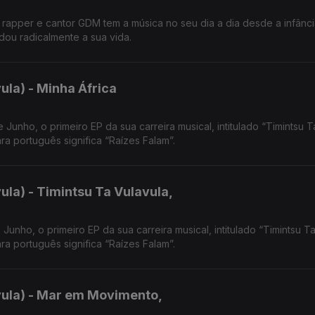
 o rapper e cantor GDM tem a música no seu dia a dia desde a infânc
ou radicalmente a sua vida.
ula) - Minha África
tulado “Timintsu Ta
a português significa “Raízes Falam”.
la) - Timintsu Ta Vulavula,
unho, o primeiro EP da sua carreira musical, intitulado “Timintsu T
a português significa “Raízes Falam”.
vula) - Mar em Movimento,