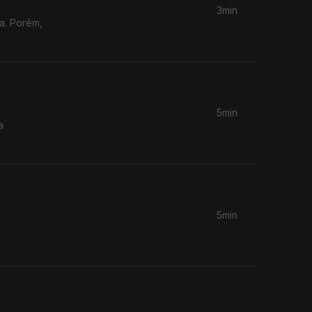
3min
ia. Porém,
5min
5min
a