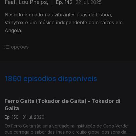
Feat. Lou Phelps,
|
Ep. 142
22 jul. 2025
Nascido e criado nas vibrantes ruas de Lisboa,
Vanyfox é um músico independente com raízes em
Angola.
opções
1860
episódios disponíveis
941999
937028
934435
931259
Ferro Gaita (Tokador de Gaita) - Tokador di
Gaita
Ep. 150
31 jul. 2026
Os Ferro Gaita são uma verdadeira instituição de Cabo Verde
que carrega o sabor das ilhas no circuito global dos sons da