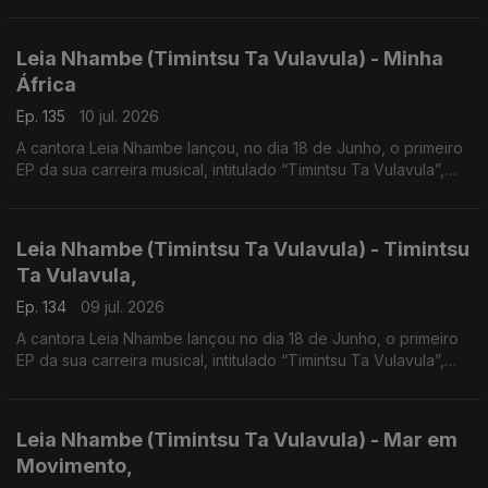
foi em Portugal em 2019 que o Hip Hop mudou radicalmente a
sua vida.
Leia Nhambe (Timintsu Ta Vulavula) - Minha
África
Ep. 135
10 jul. 2026
A cantora Leia Nhambe lançou, no dia 18 de Junho, o primeiro
EP da sua carreira musical, intitulado “Timintsu Ta Vulavula”,
que traduzido do Xichangana para português significa “Raízes
Falam”.
Leia Nhambe (Timintsu Ta Vulavula) - Timintsu
Ta Vulavula,
Ep. 134
09 jul. 2026
A cantora Leia Nhambe lançou no dia 18 de Junho, o primeiro
EP da sua carreira musical, intitulado “Timintsu Ta Vulavula”,
que traduzido do Xichangana para português significa “Raízes
Falam”.
Leia Nhambe (Timintsu Ta Vulavula) - Mar em
Movimento,