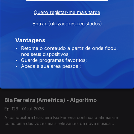
Bia Ferreira (Améfrica) - Pote Fundo
Ep. 130
03 jul. 2026
Quero registar-me mais tarde
A compositora brasileira Bia Ferreira continua a afirmar-se
Entrar (utilizadores registados)
como uma das vozes mais relevantes da nova música
brasileira. Acaba de lançar o disco "Améfrica".
Vantagens
Bia Ferreira (Améfrica) - Pra Alegria Se
Retome o conteúdo a partir de onde ficou,
nos seus dispositivos;
Achegar
Guarde programas favoritos;
Ep. 129
02 jul. 2026
Aceda à sua área pessoal;
A compositora brasileira Bia Ferreira continua a afirmar-se
como uma das vozes mais relevantes da nova música
brasileira. Acaba de lançar o disco "Améfrica".
Bia Ferreira (Améfrica) - Algoritmo
Ep. 128
01 jul. 2026
A compositora brasileira Bia Ferreira continua a afirmar-se
como uma das vozes mais relevantes da nova música
brasileira. Acaba de lançar o disco "Améfrica".