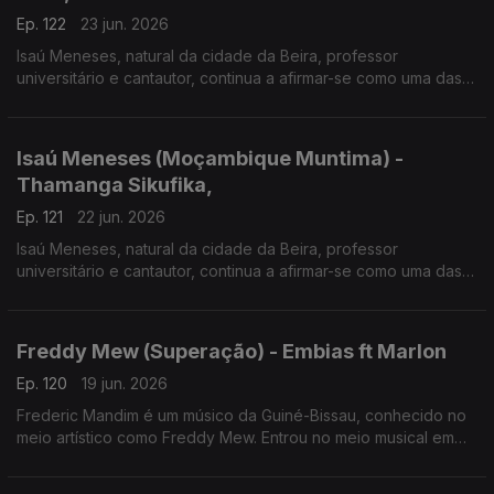
Ep. 122
23 jun. 2026
Isaú Meneses, natural da cidade da Beira, professor
universitário e cantautor, continua a afirmar-se como uma das
vozes mais influentes da música moçambicana. Em 2026
apresenta o disco "Moçambique Muntima".
Isaú Meneses (Moçambique Muntima) -
Thamanga Sikufika,
Ep. 121
22 jun. 2026
Isaú Meneses, natural da cidade da Beira, professor
universitário e cantautor, continua a afirmar-se como uma das
vozes mais influentes da música moçambicana. Em 2026
apresenta o disco "Moçambique Muntima", expressão que
significa "Moçambique no Coração".
Freddy Mew (Superação) - Embias ft Marlon
Ep. 120
19 jun. 2026
Frederic Mandim é um músico da Guiné-Bissau, conhecido no
meio artístico como Freddy Mew. Entrou no meio musical em
2009 no Bairro de Pluba, integrando os Melomaníacos.