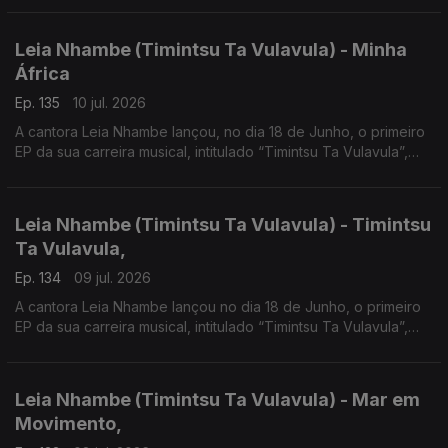
sua vida.
Leia Nhambe (Timintsu Ta Vulavula) - Minha
África
Ep. 135
10 jul. 2026
A cantora Leia Nhambe lançou, no dia 18 de Junho, o primeiro
EP da sua carreira musical, intitulado “Timintsu Ta Vulavula”,
que traduzido do Xichangana para português significa “Raízes
Falam”.
Leia Nhambe (Timintsu Ta Vulavula) - Timintsu
Ta Vulavula,
Ep. 134
09 jul. 2026
A cantora Leia Nhambe lançou no dia 18 de Junho, o primeiro
EP da sua carreira musical, intitulado “Timintsu Ta Vulavula”,
que traduzido do Xichangana para português significa “Raízes
Falam”.
Leia Nhambe (Timintsu Ta Vulavula) - Mar em
Movimento,