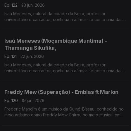
Ep. 122
23 jun. 2026
Isaú Meneses, natural da cidade da Beira, professor
universitário e cantautor, continua a afirmar-se como uma das
vozes mais influentes da música moçambicana. Em 2026
apresenta o disco "Moçambique Muntima".
Isaú Meneses (Moçambique Muntima) -
Thamanga Sikufika,
Ep. 121
22 jun. 2026
Isaú Meneses, natural da cidade da Beira, professor
universitário e cantautor, continua a afirmar-se como uma das
vozes mais influentes da música moçambicana. Em 2026
apresenta o disco "Moçambique Muntima", expressão que
significa "Moçambique no Coração".
Freddy Mew (Superação) - Embias ft Marlon
Ep. 120
19 jun. 2026
Frederic Mandim é um músico da Guiné-Bissau, conhecido no
meio artístico como Freddy Mew. Entrou no meio musical em
2009 no Bairro de Pluba, integrando os Melomaníacos.