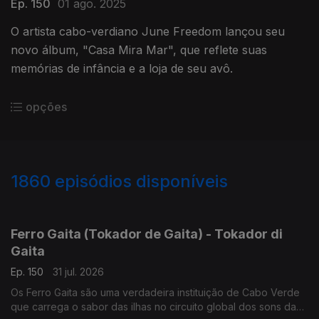
Ep. 150
01 ago. 2025
O artista cabo-verdiano June Freedom lançou seu
novo álbum, "Casa Mira Mar", que reflete suas
memórias de infância e a loja de seu avô.
opções
1860
episódios disponíveis
941999
937028
934435
931259
Ferro Gaita (Tokador de Gaita) - Tokador di
Gaita
Ep. 150
31 jul. 2026
Os Ferro Gaita são uma verdadeira instituição de Cabo Verde
que carrega o sabor das ilhas no circuito global dos sons da