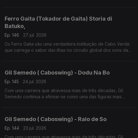
lusofonia.
Ferro Gaita (Tokador de Gaita) Storia di
Batuko,
Ep. 146
27 jul. 2026
Os Ferro Gaita são uma verdadeira instituição de Cabo Verde
que carrega o sabor das ilhas no circuito global dos sons da
lusofonia
Gil Semedo ( Caboswing) - Dodu Na Bo
Ep. 145
24 jul. 2026
Com uma carreira que atravessa mais de três décadas, Gil
Semedo continua a afirmar-se como uma das figuras mais
influentes da música lusófona.
Gil Semedo ( Caboswing) - Raio de So
Ep. 144
23 jul. 2026
Com uma carreira que atravessa mais de três décadas, Gil