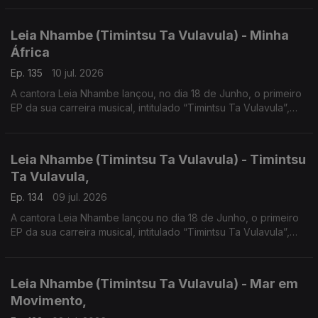
sua vida.
Leia Nhambe (Timintsu Ta Vulavula) - Minha
África
Ep. 135
10 jul. 2026
A cantora Leia Nhambe lançou, no dia 18 de Junho, o primeiro
EP da sua carreira musical, intitulado “Timintsu Ta Vulavula”,
que traduzido do Xichangana para português significa “Raízes
Falam”.
Leia Nhambe (Timintsu Ta Vulavula) - Timintsu
Ta Vulavula,
Ep. 134
09 jul. 2026
A cantora Leia Nhambe lançou no dia 18 de Junho, o primeiro
EP da sua carreira musical, intitulado “Timintsu Ta Vulavula”,
que traduzido do Xichangana para português significa “Raízes
Falam”.
Leia Nhambe (Timintsu Ta Vulavula) - Mar em
Movimento,