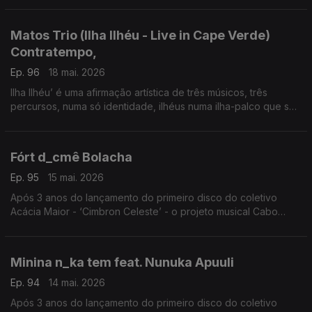
Matos Trio (Ilha Ilhéu - Live in Cape Verde)
Contratempo,
Ep. 96
18 mai. 2026
Ilha Ilhéu’ é uma afirmação artística de três músicos, três
percursos, numa só identidade, ilhéus numa ilha-palco que se
projeta globalmente.
Fórt d_cmê Bolacha
Ep. 95
15 mai. 2026
Após 3 anos do lançamento do primeiro disco do coletivo
Acácia Maior - ‘Cimbron Celeste’ - o projeto musical Cabo
Verdiano de Luis Firmino e Henrique Silva volta às edições
com o trabalho ‘Vindo do Espaço’,
Minina n_ka tem feat. Nunuka Apuuli
Ep. 94
14 mai. 2026
Após 3 anos do lançamento do primeiro disco do coletivo