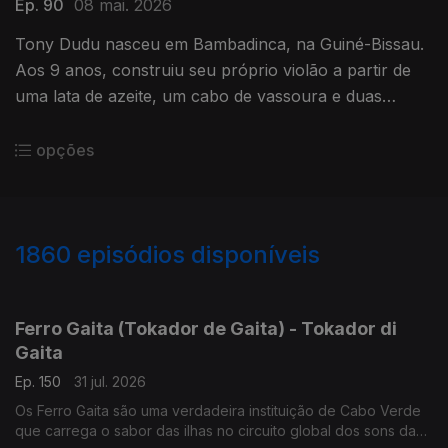
Ep. 90
08 mai. 2026
Tony Dudu nasceu em Bambadinca, na Guiné-Bissau.
Aos 9 anos, construiu seu próprio violão a partir de
uma lata de azeite, um cabo de vassoura e duas
cordas de nylon.
opções
1860
episódios disponíveis
941999
937028
934435
931259
927920
Ferro Gaita (Tokador de Gaita) - Tokador di
Gaita
Ep. 150
31 jul. 2026
Os Ferro Gaita são uma verdadeira instituição de Cabo Verde
que carrega o sabor das ilhas no circuito global dos sons da