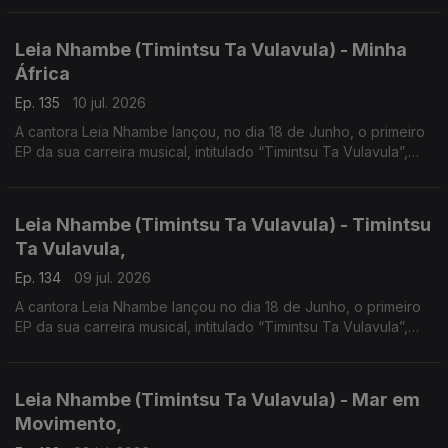
sua vida.
Leia Nhambe (Timintsu Ta Vulavula) - Minha
África
Ep. 135
10 jul. 2026
A cantora Leia Nhambe lançou, no dia 18 de Junho, o primeiro
EP da sua carreira musical, intitulado “Timintsu Ta Vulavula”,
que traduzido do Xichangana para português significa “Raízes
Falam”.
Leia Nhambe (Timintsu Ta Vulavula) - Timintsu
Ta Vulavula,
Ep. 134
09 jul. 2026
A cantora Leia Nhambe lançou no dia 18 de Junho, o primeiro
EP da sua carreira musical, intitulado “Timintsu Ta Vulavula”,
que traduzido do Xichangana para português significa “Raízes
Falam”.
Leia Nhambe (Timintsu Ta Vulavula) - Mar em
Movimento,