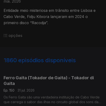
mai. 2026
Entidade meio misteriosa em trânsito entre Lisboa e
Cabo Verde, Fidju Kitxora lançaram em 2024 o
primeiro disco “Racodja”.
opções
1860
episódios disponíveis
941999
937028
934435
931259
Ferro Gaita (Tokador de Gaita) - Tokador di
Gaita
Ep. 150
31 jul. 2026
Os Ferro Gaita são uma verdadeira instituição de Cabo Verde
que carrega o sabor das ilhas no circuito global dos sons da