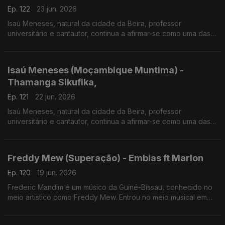
Ep. 122
23 jun. 2026
Isaú Meneses, natural da cidade da Beira, professor
universitário e cantautor, continua a afirmar-se como uma das
vozes mais influentes da música moçambicana. Em 2026
apresenta o disco "Moçambique Muntima".
Isaú Meneses (Moçambique Muntima) -
Thamanga Sikufika,
Ep. 121
22 jun. 2026
Isaú Meneses, natural da cidade da Beira, professor
universitário e cantautor, continua a afirmar-se como uma das
vozes mais influentes da música moçambicana. Em 2026
apresenta o disco "Moçambique Muntima", expressão que
significa "Moçambique no Coração".
Freddy Mew (Superação) - Embias ft Marlon
Ep. 120
19 jun. 2026
Frederic Mandim é um músico da Guiné-Bissau, conhecido no
meio artístico como Freddy Mew. Entrou no meio musical em
2009 no Bairro de Pluba, integrando os Melomaníacos.