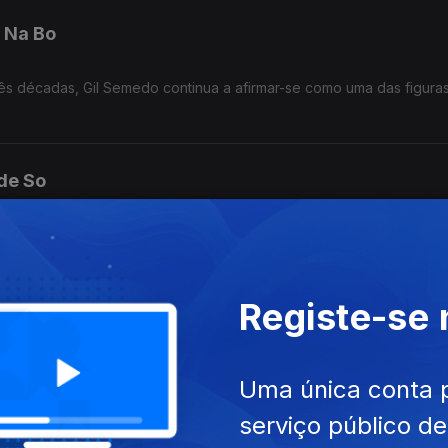
 Na Bo
ês décadas, Gil Semedo continua a afirmar-se como uma das figura
 de So
ês décadas, Gil Semedo continua a afirmar-se como uma das figura
Registe-se
s Loneliness
ês décadas, Gil Semedo continua a afirmar-se como uma das figura
Uma única conta 
serviço público d