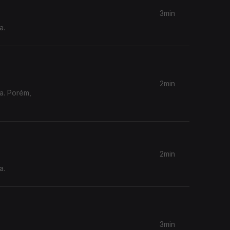
3min
a.
2min
ia. Porém,
2min
a.
3min