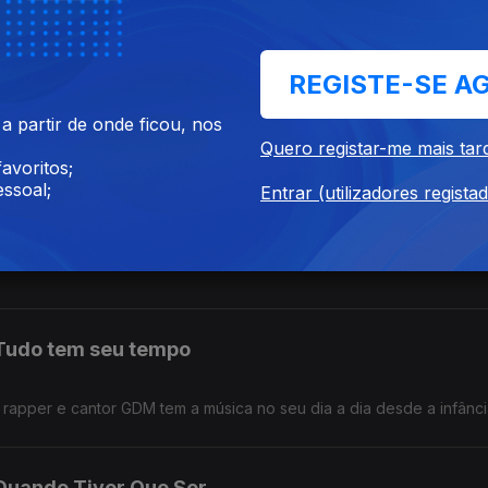
Batuku
REGISTE-SE A
ês décadas, Gil Semedo continua a afirmar-se como uma das figura
artista apresenta “Caboswing: O Novo Capítulo”,
 partir de onde ficou, nos
Quero registar-me mais tar
avoritos;
a África
ssoal;
Entrar (utilizadores regista
ês décadas, Gil Semedo continua a afirmar-se como uma das figura
 Tudo tem seu tempo
 o rapper e cantor GDM tem a música no seu dia a dia desde a infânci
Quando Tiver Que Ser