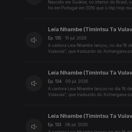
Nascido em Goiânia, no interior do Brasil,
foi em Portugal em 2019 que o Hip Hop mud
Leia Nhambe (Timintsu Ta Vulav
Ep. 135
10 jul. 2026
A cantora Leia Nhambe lançou, no dia 18 de Junho, o primeiro EP da sua carreira musical, inti
Vulavula”, que traduzido do Xichangana par
Leia Nhambe (Timintsu Ta Vulavu
Ep. 134
09 jul. 2026
A cantora Leia Nhambe lançou no dia 18 de J
Vulavula”, que traduzido do Xichangana par
Leia Nhambe (Timintsu Ta Vula
Ep. 133
08 jul. 2026
A cantora Leia Nhambe lançou no dia 18 de J