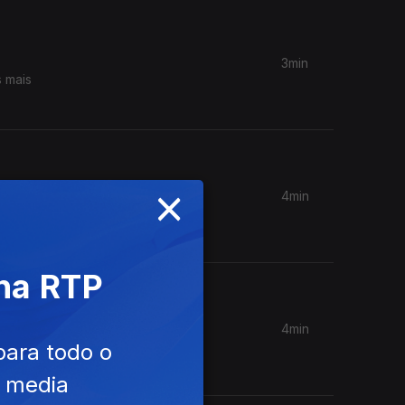
3min
s mais
×
4min
s mais
 na RTP
4min
s mais
para todo o
e media