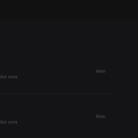
4min
 dos sons
6min
 dos sons