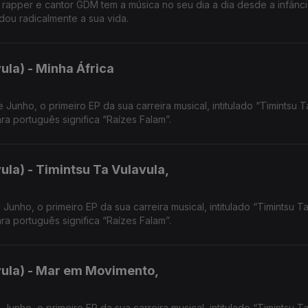
 o rapper e cantor GDM tem a música no seu dia a dia desde a infânc
ou radicalmente a sua vida.
ula) - Minha África
tulado “Timintsu Ta
a português significa “Raízes Falam”.
la) - Timintsu Ta Vulavula,
unho, o primeiro EP da sua carreira musical, intitulado “Timintsu T
a português significa “Raízes Falam”.
vula) - Mar em Movimento,
unho, o primeiro EP da sua carreira musical, intitulado “Timintsu T