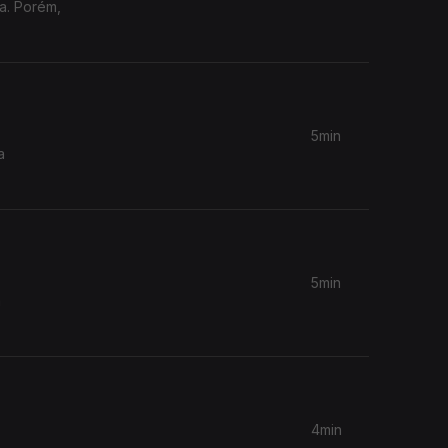
ia. Porém,
5min
5min
a
4min
a