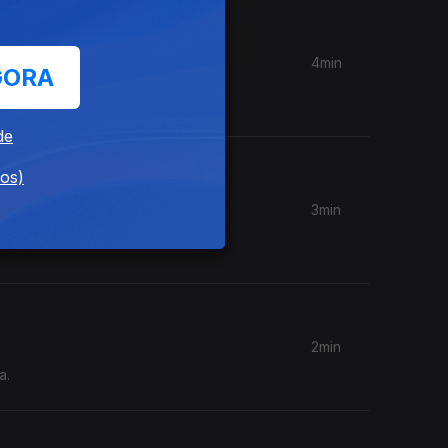
4min
GORA
s mais
de
dos)
3min
s mais
2min
a.