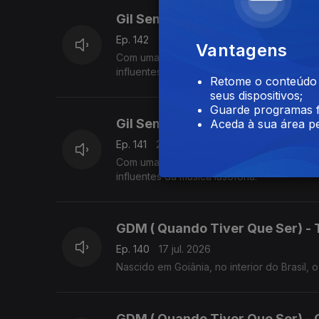
Gil Semedo ( Caboswing) - Nos 
Ep. 142
21 jul. 2026
Vantagens
Com uma carreira que atravessa mais de tr
influentes da música lusófona. Em 2026, o 
Retome o conteúdo a
seus dispositivos;
Guarde programas f
Gil Semedo ( Caboswing) - Mam
Aceda à sua área pe
Ep. 141
20 jul. 2026
Com uma carreira que atravessa mais de tr
influentes da música lusófona.
GDM ( Quando Tiver Que Ser) -
Ep. 140
17 jul. 2026
Nascido em Goiânia, no interior do Brasil,
GDM ( Quando Tiver Que Ser) - 