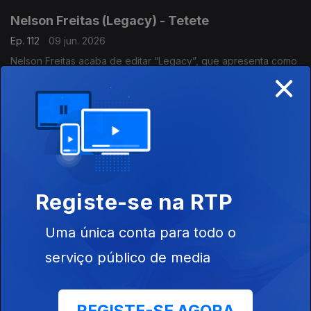
Nelson Freitas (Legacy) - Tetete
Ep. 112
09 jun. 2026
Nelson Freitas acaba de editar “Legacy”, que apresenta como
×
o último álbum da sua carreira.
Nelson Freitas (Legacy) - Papu Reto
Ep. 113
09 jun. 2026
Nelson Freitas acaba de editar “Legacy”, que apresenta como
o último álbum da sua carreira.
Registe-se na RTP
Nelson Freitas (Legacy) - Jungle Fever
Uma única conta para todo o
Ep. 111
08 jun. 2026
serviço público de media
Nelson Freitas acaba de editar “Legacy”, que apresenta como
o último álbum da sua carreira.