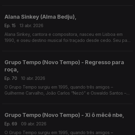
Bidinte, um músico respeitado da Guiné-Bissau, incentivo-a a
construi uma carreira na música.
Alana Sinkey (Alma Bedju),
Ep. 15
13 abr. 2026
Alana Sinkey, cantora e compositora, nasceu em Lisboa em
1990, e oseu destino musical foi traçado desde cedo. Seu pai,
Bidinte, um músico respeitado da Guiné-Bissau, incentivo-a a
construi uma carreira na música.
Grupo Tempo (Novo Tempo) - Regresso para
roça,
Ep. 70
10 abr. 2026
O Grupo Tempo surgiu em 1995, quando três amigos –
Guilherme Carvalho, João Carlos “Nezó” e Oswaldo Santos –
encontraram-se em São João dos Angolares, localidade no sul
da ilha de São Tomé.
Grupo Tempo (Novo Tempo) - Xi ô mêcê nbe,
Ep. 69
09 abr. 2026
O Grupo Tempo surgiu em 1995, quando três amigos –