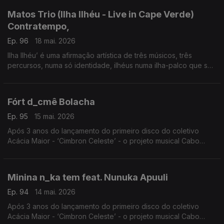
Matos Trio (Ilha Ilhéu - Live in Cape Verde)
Contratempo,
Ep. 96
18 mai. 2026
Ilha Ilhéu’ é uma afirmação artística de três músicos, três
percursos, numa só identidade, ilhéus numa ilha-palco que se
projeta globalmente.
Fórt d_cmê Bolacha
Ep. 95
15 mai. 2026
Após 3 anos do lançamento do primeiro disco do coletivo
Acácia Maior - ‘Cimbron Celeste’ - o projeto musical Cabo
Verdiano de Luis Firmino e Henrique Silva volta às edições
com o trabalho ‘Vindo do Espaço’,
Minina n_ka tem feat. Nunuka Apuuli
Ep. 94
14 mai. 2026
Após 3 anos do lançamento do primeiro disco do coletivo
Acácia Maior - ‘Cimbron Celeste’ - o projeto musical Cabo