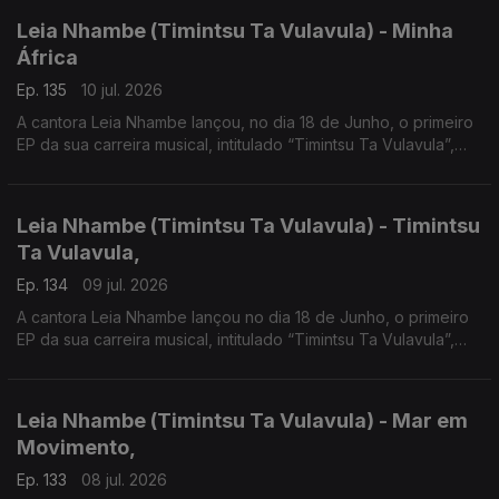
Leia Nhambe (Timintsu Ta Vulavula) - Minha
África
Ep. 135
10 jul. 2026
A cantora Leia Nhambe lançou, no dia 18 de Junho, o primeiro
EP da sua carreira musical, intitulado “Timintsu Ta Vulavula”,
que traduzido do Xichangana para português significa “Raízes
Falam”.
Leia Nhambe (Timintsu Ta Vulavula) - Timintsu
Ta Vulavula,
Ep. 134
09 jul. 2026
A cantora Leia Nhambe lançou no dia 18 de Junho, o primeiro
EP da sua carreira musical, intitulado “Timintsu Ta Vulavula”,
que traduzido do Xichangana para português significa “Raízes
Falam”.
Leia Nhambe (Timintsu Ta Vulavula) - Mar em
Movimento,
Ep. 133
08 jul. 2026