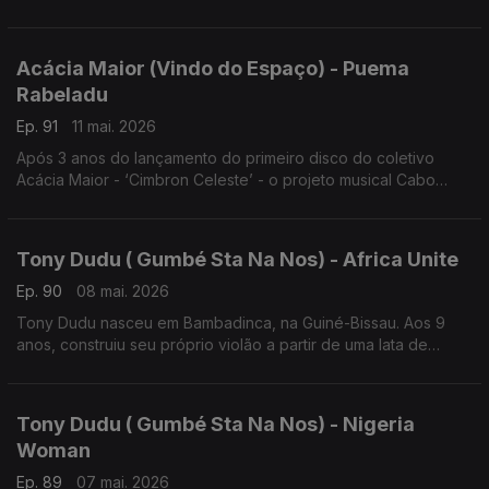
Verdiano de Luis Firmino e Henrique Silva volta às edições
com o trabalho ‘Vindo do Espaço’
Acácia Maior (Vindo do Espaço) - Puema
Rabeladu
Ep. 91
11 mai. 2026
Após 3 anos do lançamento do primeiro disco do coletivo
Acácia Maior - ‘Cimbron Celeste’ - o projeto musical Cabo
Verdiano de Luis Firmino e Henrique Silva volta às edições
com o trabalho ‘Vindo do Espaço’,
Tony Dudu ( Gumbé Sta Na Nos) - Africa Unite
Ep. 90
08 mai. 2026
Tony Dudu nasceu em Bambadinca, na Guiné-Bissau. Aos 9
anos, construiu seu próprio violão a partir de uma lata de
azeite, um cabo de vassoura e duas cordas de nylon.
Tony Dudu ( Gumbé Sta Na Nos) - Nigeria
Woman
Ep. 89
07 mai. 2026