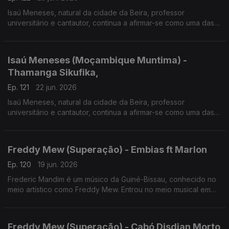
Isaú Meneses, natural da cidade da Beira, professor
universitário e cantautor, continua a afirmar-se como uma das
vozes mais influentes da música moçambicana. Em 2026
apresenta o disco "Moçambique Muntima".
Isaú Meneses (Moçambique Muntima) -
Thamanga Sikufika,
Ep. 121
22 jun. 2026
Isaú Meneses, natural da cidade da Beira, professor
universitário e cantautor, continua a afirmar-se como uma das
vozes mais influentes da música moçambicana. Em 2026
apresenta o disco "Moçambique Muntima", expressão que
significa "Moçambique no Coração".
Freddy Mew (Superação) - Embias ft Marlon
Ep. 120
19 jun. 2026
Frederic Mandim é um músico da Guiné-Bissau, conhecido no
meio artístico como Freddy Mew. Entrou no meio musical em
2009 no Bairro de Pluba, integrando os Melomaníacos.
Freddy Mew (Superação) - Cabó Disdjan Morto