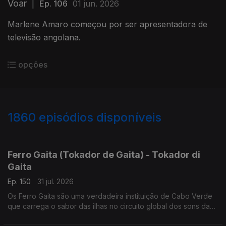
Voar
|
Ep. 106
01 jun. 2026
Marlene Amaro começou por ser apresentadora de
televisão angolana.
opções
1860
episódios disponíveis
941999
937028
934435
931259
927920
923750
921546
916849
914208
Ferro Gaita (Tokador de Gaita) - Tokador di
Gaita
Ep. 150
31 jul. 2026
Os Ferro Gaita são uma verdadeira instituição de Cabo Verde
que carrega o sabor das ilhas no circuito global dos sons da
lusofonia.