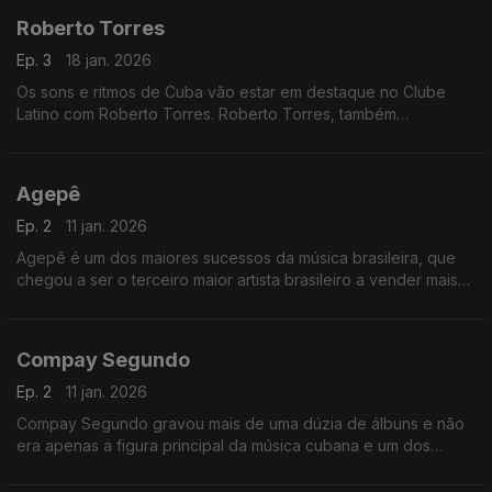
Roberto Torres
Ep. 3
18 jan. 2026
Os sons e ritmos de Cuba vão estar em destaque no Clube
Latino com Roberto Torres. Roberto Torres, também
conhecido como El Caminante, é um músico, compositor,
cantor e produtor cubano.
Agepê
Ep. 2
11 jan. 2026
Agepê é um dos maiores sucessos da música brasileira, que
chegou a ser o terceiro maior artista brasileiro a vender mais
discos no Brasil.
Compay Segundo
Ep. 2
11 jan. 2026
Compay Segundo gravou mais de uma dúzia de álbuns e não
era apenas a figura principal da música cubana e um dos
grandes músicos populares de todos os tempos.