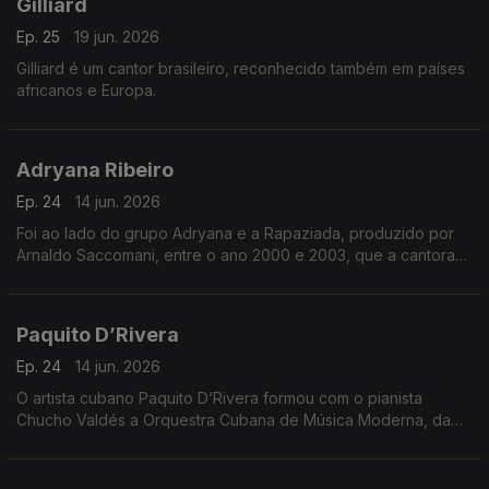
Gilliard
Ep. 25
19 jun. 2026
Gilliard é um cantor brasileiro, reconhecido também em países
africanos e Europa.
Adryana Ribeiro
Ep. 24
14 jun. 2026
Foi ao lado do grupo Adryana e a Rapaziada, produzido por
Arnaldo Saccomani, entre o ano 2000 e 2003, que a cantora
conseguiu atingir o sucesso e ficar conhecida nacionalmente
Paquito D’Rivera
Ep. 24
14 jun. 2026
O artista cubano Paquito D’Rivera formou com o pianista
Chucho Valdés a Orquestra Cubana de Música Moderna, da
qual foi regente durante dois anos, até deixar o grupo com
mais oito integrantes para formar o grupo Irakere.