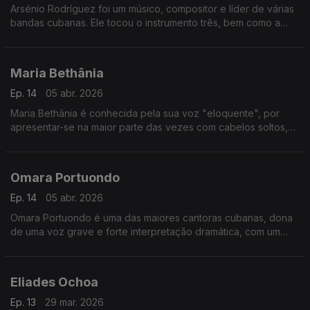
Arsénio Rodríguez foi um músico, compositor e líder de várias
bandas cubanas. Ele tocou o instrumento três, bem como a
tombadora, e se especializou em som, rumba e outros estilos
de música afro-cubana.
Maria Bethânia
Ep. 14
05 abr. 2026
Maria Bethânia é conhecida pela sua voz "eloquente", por
apresentar-se na maior parte das vezes com cabelos soltos,
vestidos longos e descalça.
Omara Portuondo
Ep. 14
05 abr. 2026
Omara Portuondo é uma das maiores cantoras cubanas, dona
de uma voz grave e forte interpretação dramática, com um
repertório marcado pelas canções passionais.
Eliades Ochoa
Ep. 13
29 mar. 2026