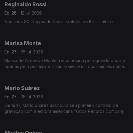
Reginaldo Rossi
Ep. 28
12 jul. 2026
Nos anos 80, Reginaldo Rossi explodiu no Brasil inteiro.
Marisa Monte
Ep. 27
05 jul. 2026
Marisa de Azevedo Monte, reconhecida pelo grande público
apenas pelo primeiro e último nome, é um dos maiores nomes
da Música Popular Brasileira e atua como intérprete,
compositora e produtora musical.
Mario Suárez
Ep. 27
05 jul. 2026
Em 1947, Mario Suárez assinou o seu primeiro contrato de
gravação com a editora americana "Coda Records Company"
com a qual gravou o seu primeiro álbum de 78 rpm, com as
canções "Pena Goajira" e "Adiós".
Eliades Ochoa