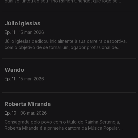
qual se juntou ao seu filho Ramón Orlando, que logo se
tornaria num dos jovens mestres da música dominicana.
Júlio Iglesias
Ep. 11
15 mar. 2026
Júlio Iglesias dedicou inicialmente à sua carreira desportiva,
com o objetivo de se tornar um jogador profissional de
futebol.
Wando
Ep. 11
15 mar. 2026
Roberta Miranda
Ep. 10
08 mar. 2026
Consagrada pelo povo com o título de Rainha Sertaneja,
Roberta Miranda é a primeira cantora da Música Popular
Brasileira a vender mais de um milhão e meio de discos no