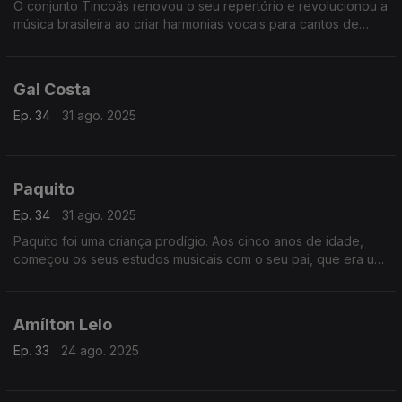
O conjunto Tincoãs renovou o seu repertório e revolucionou a
música brasileira ao criar harmonias vocais para cantos de
religiões afro e sambas de roda.
Gal Costa
Ep. 34
31 ago. 2025
Paquito
Ep. 34
31 ago. 2025
Paquito foi uma criança prodígio. Aos cinco anos de idade,
começou os seus estudos musicais com o seu pai, que era um
conhecido saxofonista e maestro em Cuba.
Amílton Lelo
Ep. 33
24 ago. 2025