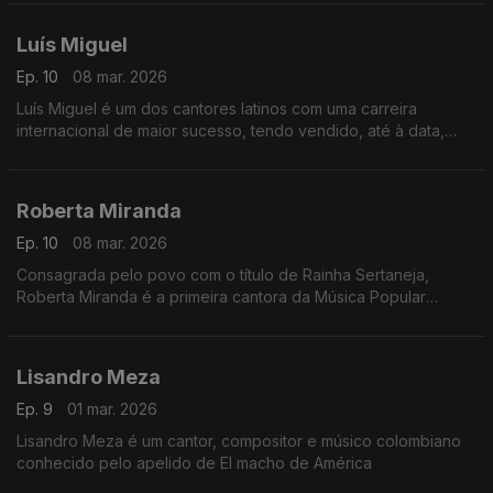
lançamento do primeiro álbum da sua carreira.
Luís Miguel
Ep. 10
08 mar. 2026
Luís Miguel é um dos cantores latinos com uma carreira
internacional de maior sucesso, tendo vendido, até à data,
mais de 50 milhões de discos em todo o mundo.
Roberta Miranda
Ep. 10
08 mar. 2026
Consagrada pelo povo com o título de Rainha Sertaneja,
Roberta Miranda é a primeira cantora da Música Popular
Brasileira a vender mais de um milhão e meio de discos no
lançamento do primeiro álbum da sua carreira.
Lisandro Meza
Ep. 9
01 mar. 2026
Lisandro Meza é um cantor, compositor e músico colombiano
conhecido pelo apelido de El macho de América