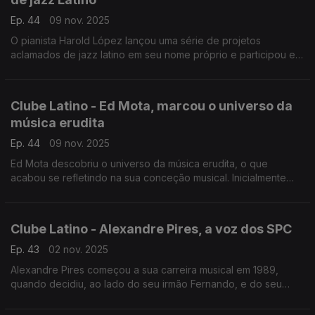
Ep. 44
09 nov. 2025
O pianista Harold López lançou uma série de projetos
aclamados de jazz latino em seu nome próprio e participou em
reuniões colaborativas de várias estrelas da América Latina.
Clube Latino - Ed Mota, marcou o universo da
música erudita
Ep. 44
09 nov. 2025
Ed Mota descobriu o universo da música erudita, o que
acabou se refletindo na sua conceção musical. Inicialmente
avesso a música brasileira, descobriu que artistas estrangeiros
haviam gravado canções brasileiras.
Clube Latino - Alexandre Pires, a voz dos SPC
Ep. 43
02 nov. 2025
Alexandre Pires começou a sua carreira musical em 1989,
quando decidiu, ao lado do seu irmão Fernando, e do seu
primo Juliano, montar o Só Pra Contrariar, nome dado em
homenagem à canção do Fundo de Quintal.