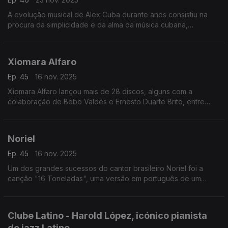
A evolução musical de Alex Cuba durante anos consistiu na
procura da simplicidade e da alma da música cubana,
desmontando os arranjos complexos, misturando-os com
influências norte-americanas,
Xiomara Alfaro
Ep. 45
16 nov. 2025
Xiomara Alfaro lançou mais de 28 discos, alguns com a
colaboração de Bebo Valdés e Ernesto Duarte Brito, entre
outros.
Noriel
Ep. 45
16 nov. 2025
Um dos grandes sucessos do cantor brasileiro Noriel foi a
canção "16 Toneladas", uma versão em português de um
clássico norte-americano do pop-country-folk dos anos 40,
"Sixties Tons".
Clube Latino - Harold López, icónico pianista
de jazz Latino