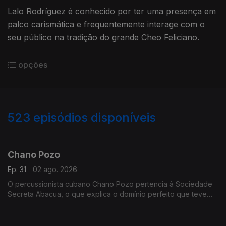
Lalo Rodríguez é conhecido por ter uma presença em
palco carismática e frequentemente interage com o
seu público na tradição do grande Cheo Feliciano.
opções
523
episódios disponíveis
935668
924843
915097
905929
899426
887022
878218
869302
859351
Chano Pozo
Ep. 31
02 ago. 2026
O percussionista cubano Chano Pozo pertencia à Sociedade
Secreta Abacua, o que explica o domínio perfeito que teve
dos tambores próprios do rito.