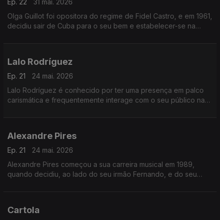
Ep. 22
31 mai. 2026
Olga Guillot foi opositora do regime de Fidel Castro, e em 1961,
decidiu sair de Cuba para o seu bem e estabelecer-se na
Venezuela.
Lalo Rodríguez
Ep. 21
24 mai. 2026
Lalo Rodríguez é conhecido por ter uma presença em palco
carismática e frequentemente interage com o seu público na
tradição do grande Cheo Feliciano.
Alexandre Pires
Ep. 21
24 mai. 2026
Alexandre Pires começou a sua carreira musical em 1989,
quando decidiu, ao lado do seu irmão Fernando, e do seu
primo Juliano, montar o Só Pra Contrariar,
Cartola