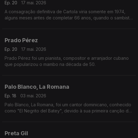
Ep. 20
17 mai. 2026
A consagração definitiva de Cartola viria somente em 1974,
alguns meses antes de completar 66 anos, quando o sambista
finalmente gravou o seu primeiro disco solo.
Prado Pérez
Ep. 20
17 mai. 2026
Prado Pérez foi um pianista, compositor e arranjador cubano
que popularizou o mambo na década de 50.
Palo Blanco, La Romana
Ep. 18
03 mai. 2026
Palo Blanco, La Romana, foi um cantor dominicano, conhecido
como "El Negrito del Batey", devido à sua primeira canção de
assinatura. Cantou sobretudo nos géneros bolero, son
montuno, mambo, merengue e guaracha.
Preta Gil