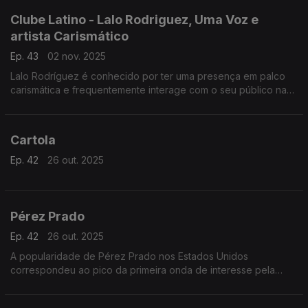
Clube Latino - Lalo Rodriguez, Uma Voz e
artista Carismático
Ep. 43
02 nov. 2025
Lalo Rodríguez é conhecido por ter uma presença em palco
carismática e frequentemente interage com o seu público na
tradição do grande Cheo Feliciano.
Cartola
Ep. 42
26 out. 2025
Pérez Prado
Ep. 42
26 out. 2025
A popularidade de Pérez Prado nos Estados Unidos
correspondeu ao pico da primeira onda de interesse pela
música latina fora das comunidades hispânica e latina durante
os anos 40, 50 e início dos anos 60.