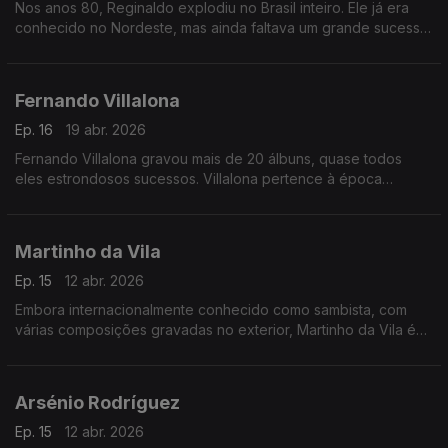
Nos anos 80, Reginaldo explodiu no Brasil inteiro. Ele já era
conhecido no Nordeste, mas ainda faltava um grande sucesso
para atingir o país todo.
Fernando Villalona
Ep. 16
19 abr. 2026
Fernando Villalona gravou mais de 20 álbuns, quase todos
eles estrondosos sucessos. Villalona pertence à época
chamada "Os anos dourados do Merengue ".
Martinho da Vila
Ep. 15
12 abr. 2026
Embora internacionalmente conhecido como sambista, com
várias composições gravadas no exterior, Martinho da Vila é
um legítimo representante da MPB e compositor eclético
Arsénio Rodríguez
Ep. 15
12 abr. 2026