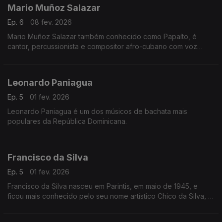
Mario Muñoz Salazar
Ep. 6
08 fev. 2026
Mario Muñoz Salazar também conhecido como Papaíto, é
cantor, percussionista e compositor afro-cubano com voz
envolvente, trabalhou com o criador do cha cha chá Enrique
Jorrín.
Leonardo Paniagua
Ep. 5
01 fev. 2026
Leonardo Paniagua é um dos músicos de bachata mais
populares da República Dominicana.
Francisco da Silva
Ep. 5
01 fev. 2026
Francisco da Silva nasceu em Parintis, em maio de 1945, e
ficou mais conhecido pelo seu nome artístico Chico da Silva, é
um cantor, compositor e poeta brasileiro.