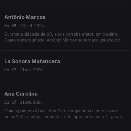
Antônio Marcos
Ep. 38
28 set. 2025
Durante a década de 80, a sua carreira entrou em declínio.
Como consequência, Antônio Marcos se tornaria usuário de
álcool e outras drogas, que o levou a ser internado em clínicas
de reabilitação.
La Sonora Matancera
Ep. 37
21 set. 2025
Ana Carolina
Ep. 37
21 set. 2025
Com o primeiro álbum, Ana Carolina ganhou disco de ouro
pelas 250 mil cópias vendidas e foi apontada como "a grande
promessa da MPB".