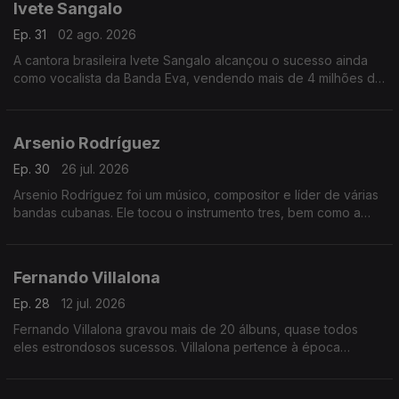
Ivete Sangalo
Ep. 31
02 ago. 2026
A cantora brasileira Ivete Sangalo alcançou o sucesso ainda
como vocalista da Banda Eva, vendendo mais de 4 milhões de
discos, e chegou a fazer cerca de trinta shows por mês.
Arsenio Rodríguez
Ep. 30
26 jul. 2026
Arsenio Rodríguez foi um músico, compositor e líder de várias
bandas cubanas. Ele tocou o instrumento tres, bem como a
tumbadora, e se especializou em son, rumba e outros estilos
de música afro-cubana.
Fernando Villalona
Ep. 28
12 jul. 2026
Fernando Villalona gravou mais de 20 álbuns, quase todos
eles estrondosos sucessos. Villalona pertence à época
chamada "Os anos dourados do Merengue ".