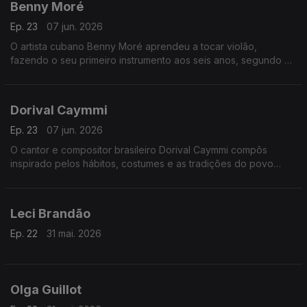
Benny Moré
Ep. 23
07 jun. 2026
O artista cubano Benny Moré aprendeu a tocar violão,
fazendo o seu primeiro instrumento aos seis anos, segundo a
sua mãe, a partir de "um pau e uma lata de sardinha que servia
de caixa de som".
Dorival Caymmi
Ep. 23
07 jun. 2026
O cantor e compositor brasileiro Dorival Caymmi compôs
inspirado pelos hábitos, costumes e as tradições do povo
baiano.
Leci Brandão
Ep. 22
31 mai. 2026
Olga Guillot